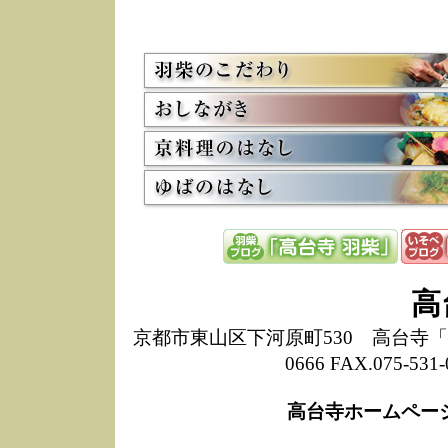
5/8
高
た
多
3/2
京
会
利
高
お
12/15
高
し
た
来
ぜ
12/8
誠
高
1
10/20
高
京都市東山区下河原町530 高台寺「ねね
期
0666 FAX.075-
前
当
高台寺ホームペー
8/18
高
し