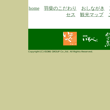
6/30
弊
膳
home
羽柴のこだわり
おしながき
5/26
昨
セス
観光マップ
定
改
ん
4/14
誠
3/3
高
多
春
す
当
ご
3/3
高
だ
多
春
当
ご
1/7
誠
2
来
info
毎