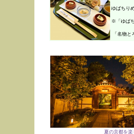
ゆばちり
※「ゆばち
「名物と
夏の京都を楽