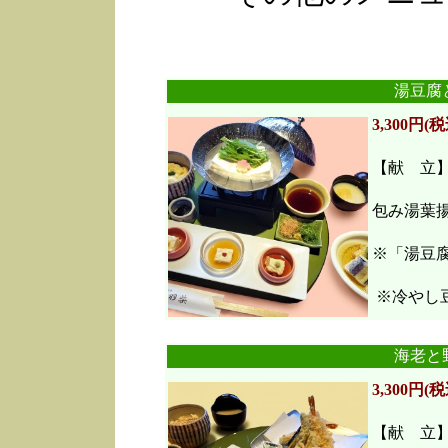
湯豆腐
3,300円(税
【献 立
包み湯葉
※「湯豆
※冷やし豆
海老と
3,300円(税
【献 立