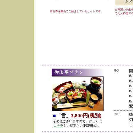
自家製の京生
高台寺を動画でご紹介しているサイトです。
てたお料理で
8/3
圓
8
8
8
8
8
8
変
7/13
弊
■
「雪」
3,800円(税別)
粥
その他ございますので、詳しくは
し
コチラ
をご覧下さい(PDF形式)。
の