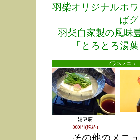
羽柴オリジナルホワ
ばグ
羽柴自家製の風味
「とろとろ湯葉
プラスメニ
湯豆腐
880円(税込)
その他のメニュ
●
●
●