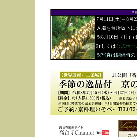
高
7月11日(土)～8月
入場を台所坂下に
※8月10日（月）
詳しくは
公式ホー
※写真は開催時の