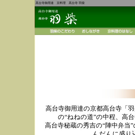
高台寺御用達 京料理 高台寺 羽柴
高台寺御用達の京都高台寺「羽
の“ねねの道”の中程、高
高台寺秘蔵の秀吉の“陣中弁当
んだんに盛り