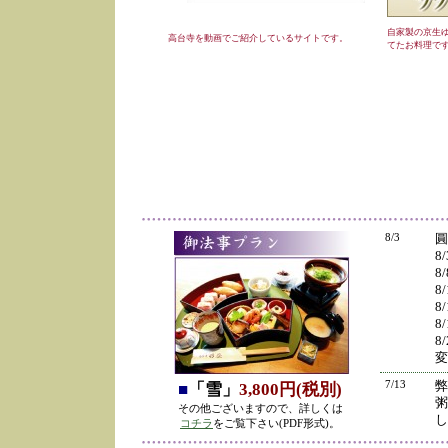
自家製の京生
高台寺を動画でご紹介しているサイトです。
てたお料理で
8/3
圓
8
8
8
8
8
8
変
7/13
弊
■
「雪」
3,800円(税別)
粥
その他ございますので、詳しくは
し
コチラ
をご覧下さい(PDF形式)。
の