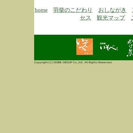
6/30
弊
膳
home
羽柴のこだわり
おしながき
5/26
昨
セス
観光マップ
定
改
ん
4/14
誠
3/3
高
多
春
す
当
ご
3/3
高
だ
多
春
当
ご
1/7
誠
2
来
info
毎