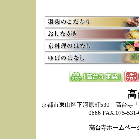
5/8
高
た
多
3/2
京
会
利
高
お
12/15
高
し
た
来
ぜ
12/8
誠
高
1
10/20
高
京都市東山区下河原町530 高台寺「ねね
期
0666 FAX.075-
前
当
高台寺ホームペー
8/18
高
し