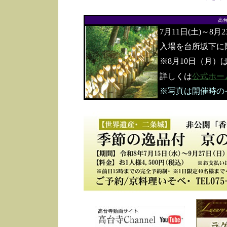
高
7月11日(土)～8月
入場を台所坂下に
※8月10日（月）
詳しくは
公式ホー
※写真は開催時の