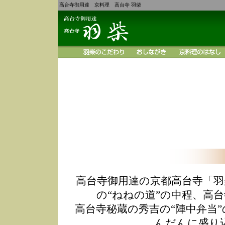
高台寺御用達 京料理 高台寺 羽柴
高台寺御用達の京都高台寺「羽
の“ねねの道”の中程、高
高台寺秘蔵の秀吉の“陣中弁当
んだんに盛り