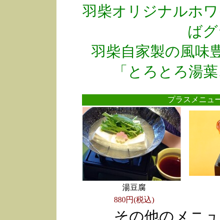
羽柴オリジナルホワ
ばグ
羽柴自家製の風味
「とろとろ湯葉
プラスメニ
湯豆腐
880円(税込)
その他のメニュ
●
●
●