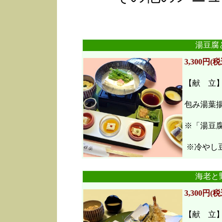
湯豆腐
3,300円(税
【献 立
包み湯葉
※「湯豆
※冷やし豆
海老と
3,300円(税
【献 立