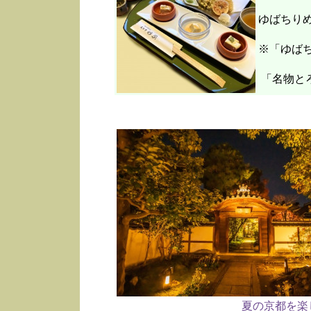
ゆばちり
※「ゆばち
「名物と
夏の京都を楽