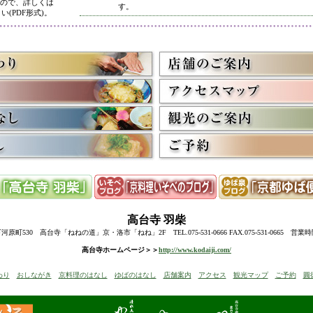
ので、詳しくは
す。
い(PDF形式)。
5/8
高台寺・圓徳院 春のライトアップ終了に伴い、表示を
多くのお客様にご利用いただき、ありがとうございまし
3/2
京料理いそべ担当・世界遺産二条城での特別昼食、高台
終了に伴い削除させていただきました。多くのお客様に
うございました。
高台寺・圓徳院・春の夜間ライトアップのお知らせを表
お越しの際のお食事に、ぜひ当店をご利用下さい。
12/15
高台寺・秋の夜間特別拝観終了に伴い、表示を削除させ
たくさんのお客様にお越しいただき、ありがとうござい
来年1月からの催しを2件表示させていただきました。
ぜひご予約下さい。
12/8
誠に勝手ながら12/10(水)臨時休業とさせていただきます
12/13(土)は寺院行事の為、休業とさせていただきます。
10/20
高台寺・圓徳院・秋の夜間特別拝観のお知らせを表示し
期間中はお昼の営業に加えて、夜も営業いたします。
高台寺
羽柴
前日までにご予約ください。
当日はお並びいただいた順に席へご案内いたします。
町530 高台寺「ねねの道」京・洛市「ねね」2F TEL.075-531-0666 FAX.075-531-0665 営業
8/18
高台寺・秋の夜の観月茶会と秋の夜間特別拝観のお知ら
高台寺ホームページ＞＞
http://www.kodaiji.com/
6/30
弊社グループ店舗、京料理いそべが担当いたします、「
わり
おしながき
京料理のはなし
ゆばのはなし
店舗案内
アクセス
観光マップ
ご予約
圓
らせを追加しました。
5/26
昨今の原材料費・燃料費・人件費等の高騰によりやむを
いただきます
。