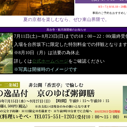
8/3～7と8/16.18～2
事前のご予約をおすすめし
夏の京都を楽しむなら、ぜひ東山界隈で。
●
高台寺・観月路開催のお知らせ
7月11日(土)～8月23日(日)までの18：00～22：00(最終受
入場を台所坂下に限定した特別料金での拝観となりま
※8月10日（月）は法要の為休止
詳しくは
公式ホームページ
をご確認ください
※写真は開催時のイメージです
●