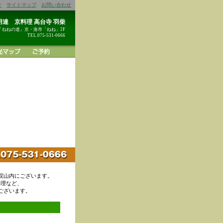
ク
サイトマップ
お問い合わせ
達 京料理 高台寺 羽柴
「ねねの道」京・洛市「ねね」2F
TEL.075-531-0666
院山内にございます。
料理など、
ございます。