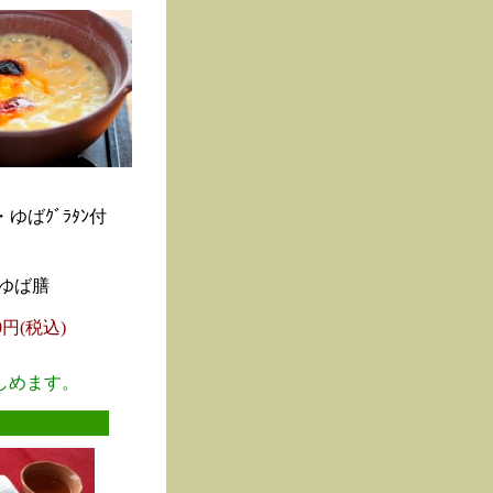
ゆばｸﾞﾗﾀﾝ付
ゆば膳
00円(税込)
しめます。