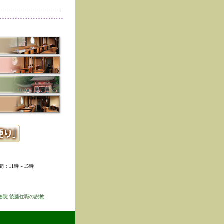
削除しました。
た。
寺冬の夜の茶会「夜咄」
ご利用いただきありがと
示しました。
ていただきました。
ました。
。
ました。
時間：11時～15時
せを表示しました
京のゆば粥御膳」のお知
徳院 後藤住職の説教
得ず、
価格改定をさせて