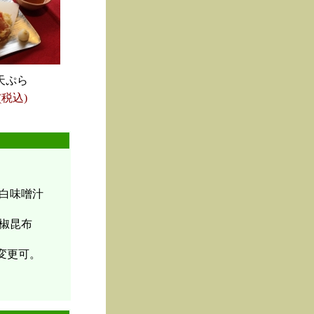
天ぷら
(税込)
白味噌汁
椒昆布
変更可。