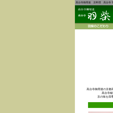
高台寺御用達 京料理 高台寺 
高台寺御用達の京都
高台寺秘
京の味を四