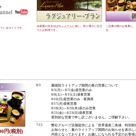
自家製の京生ゆばをふんだんに使い、彩り豊かに仕立
ご法事の際のお食事に、
しているサイトです。
てたお料理です。
せ。
●
8/3
圓徳院ライトアップ期間の夜の営業について
8/3(月)～8/7(金)昼営業のみ
8/8(土)～8/15(土)昼夜営業
8/16(日)昼営業のみ・夜満席
8/17(月)昼夜営業
8/18(火)～8/20(木)昼のみ営業
8/21(金)～8/23(日)昼夜営業
変則的な営業で申し訳ございません。ご理解下さい。
7/13
弊社グループ店舗提供による「世界遺産二条城 特別朝
お知らせと、夏のライトアップ期間のお知らせを表示し
800円(税別)
内容となっております。お越しになられる予定のお客様