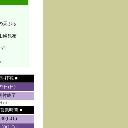
菜の天ぷら
山椒昆布
円で
。
別拝観 ■
23日(日)
5受付終了
料です
営業時間 ■
0(L.O.)
0(L.O.)