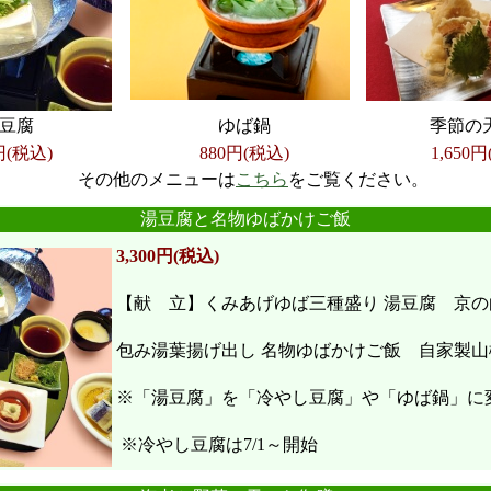
豆腐
ゆば鍋
季節の
円(税込)
880円(税込)
1,650
円
その他のメニューは
こちら
をご覧ください。
●
●
●
●
●
●
湯豆腐と名物ゆばかけご飯
3,300円(税込)
【献 立】くみあげゆば三種盛り 湯豆腐 京の
包み湯葉揚げ出し 名物ゆばかけご飯 自家製山
※「湯豆腐」を「冷やし豆腐」や「ゆば鍋」に
※冷やし豆腐は7/1～開始
●