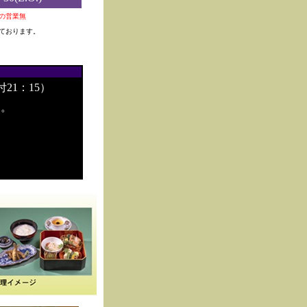
0夜の営業無
ております。
付21：15）
す。