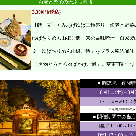
海老と野菜の天ぷら御膳
3,300円(税込)
【献 立】くみあげゆば三種盛り 海老と野
ゆばちりめん山椒ご飯 京の白味噌汁 自家製
※「ゆばちりめん山椒ご飯」をプラス税込385
「名物とろとろゆばかけご飯」に変更可能です
●
●
■ 圓徳院・
夜間特
8月1日(土
)～8月
17：30～20：1
※写真は圓徳院の資
■ 開催期間中の当店
[昼] 11：00～14：3
[夜] 17：00～19：3