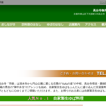
羽柴
リン
高台寺御用
京都市東山区下河原町530高台寺
高台寺「羽柴」は清水寺から円山公園に通じる石畳の“ねねの道”の中程、高台寺塔頭・圓徳
蔵の秀吉の“陣中弁当”のアレンジを始め、自家製京生ゆばをふんだんに盛り込んだ京湯葉
季ともどもに心ゆくまでご堪能いただけます。また、お帰りのお土産には自家製京生ゆばも
人気Ｎｏ．1
自家製生ゆば料理