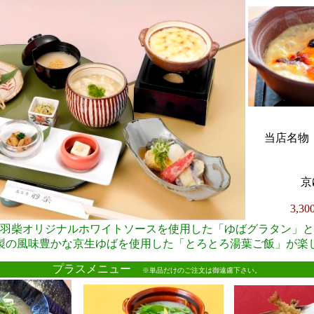
当店名物・
京
3,3
羽柴オリジナルホワイトソースを使用した「ゆばグラタン」と
製の風味豊かな京生ゆばを使用した「とろとろ湯葉ご飯」が楽
●
プラスメニュー
※単品だけのご注文は御遠慮下さい。