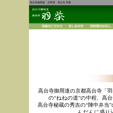
高台寺御用達 京料理 高台寺 羽柴
高台寺御用達の京都高台寺「羽
の“ねねの道”の中程、高
高台寺秘蔵の秀吉の“陣中弁当
んだんに盛り