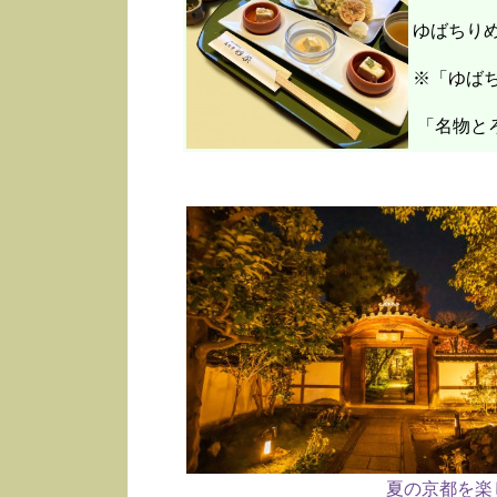
ゆばちり
※「ゆばち
「名物と
夏の京都を楽