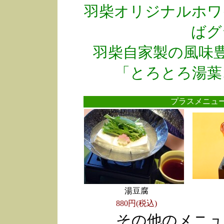
羽柴オリジナルホワ
ばグ
羽柴自家製の風味
「とろとろ湯葉
プラスメニ
湯豆腐
880円(税込)
その他のメニュ
●
●
●