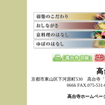
5/8
高
た
多
3/2
京
会
利
高
お
12/15
高
し
た
来
ぜ
12/8
誠
高
1
10/20
高
京都市東山区下河原町530 高台寺「ねね
期
0666 FAX.075-
前
当
高台寺ホームペー
8/18
高
し