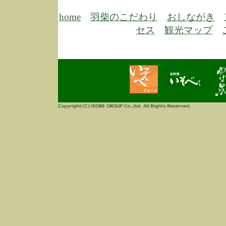
6/30
弊
膳
home
羽柴のこだわり
おしながき
5/26
昨
セス
観光マップ
定
改
ん
4/14
誠
3/3
高
多
春
す
当
ご
3/3
高
だ
多
春
当
ご
1/7
誠
2
来
info
毎