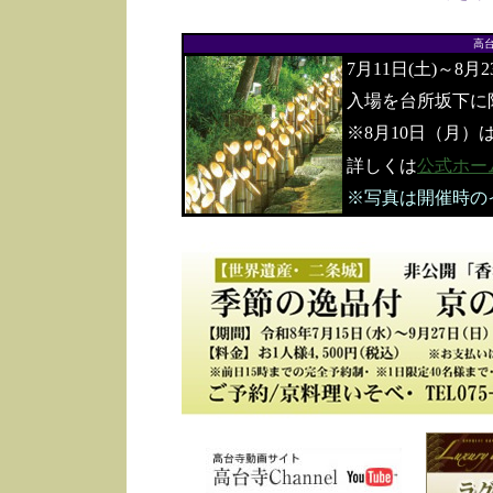
高
7月11日(土)～8月
入場を台所坂下に
※8月10日（月）
詳しくは
公式ホー
※写真は開催時の