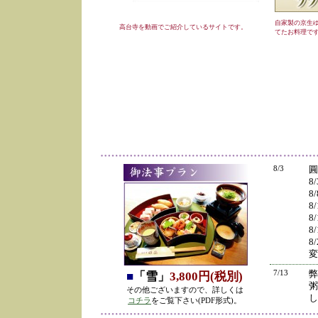
自家製の京生
高台寺を動画でご紹介しているサイトです。
てたお料理で
8/3
圓
8
8
8
8
8
8
変
7/13
弊
■
「雪」
3,800円(税別)
粥
その他ございますので、詳しくは
し
コチラ
をご覧下さい(PDF形式)。
の