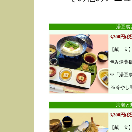
湯豆腐
3,300円(税
【献 立
包み湯葉
※「湯豆
※冷やし豆
海老と
3,300円(税
【献 立