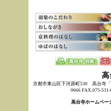
5/8
高
た
多
3/2
京
会
利
高
お
12/15
高
し
た
来
ぜ
12/8
誠
高
1
10/20
高
京都市東山区下河原町530 高台寺「ねね
期
0666 FAX.075-
前
当
高台寺ホームペー
8/18
高
し