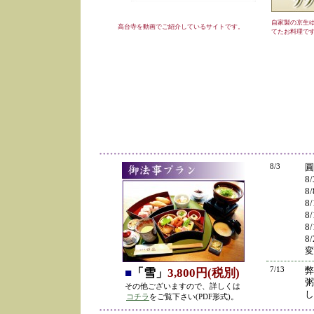
自家製の京生
高台寺を動画でご紹介しているサイトです。
てたお料理で
8/3
圓
8
8
8
8
8
8
変
7/13
弊
■
「雪」
3,800円(税別)
粥
その他ございますので、詳しくは
し
コチラ
をご覧下さい(PDF形式)。
の