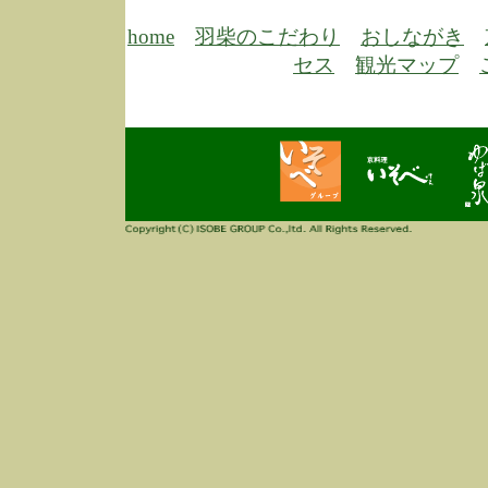
6/30
弊
膳
home
羽柴のこだわり
おしながき
5/26
昨
セス
観光マップ
定
改
ん
4/14
誠
3/3
高
多
春
す
当
ご
3/3
高
だ
多
春
当
ご
1/7
誠
2
来
info
毎