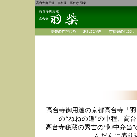
高台寺御用達 京料理 高台寺 羽柴
高台寺御用達の京都高台寺「羽
の“ねねの道”の中程、高
高台寺秘蔵の秀吉の“陣中弁当
んだんに盛り