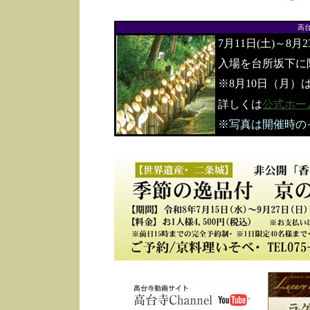
高
7月11日(土)～8月
入場を台所坂下に
※8月10日（月）
詳しくは
公式ホー
※写真は開催時の