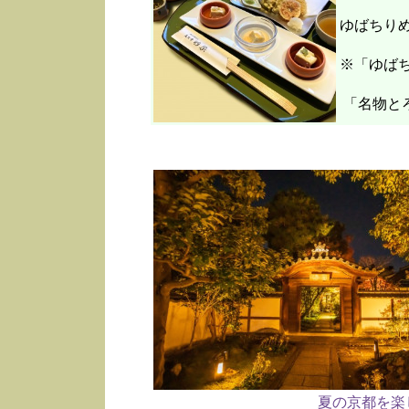
ゆばちり
※「ゆばち
「名物と
夏の京都を楽