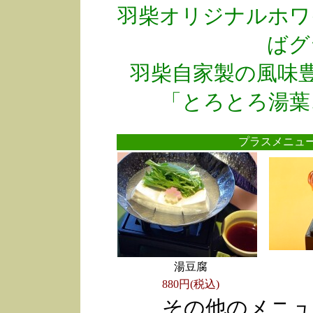
羽柴オリジナルホワ
ばグ
羽柴自家製の風味
「とろとろ湯葉
プラスメニ
湯豆腐
880円(税込)
その他のメニュ
●
●
●