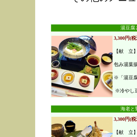
湯豆腐
3,300円(税
【献 立
包み湯葉
※「湯豆
※冷やし豆
海老と
3,300円(税
【献 立