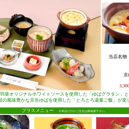
当店名物・
京
3,3
羽柴オリジナルホワイトソースを使用した「ゆばグラタン」と
製の風味豊かな京生ゆばを使用した「とろとろ湯葉ご飯」が楽
●
プラスメニュー
※単品だけのご注文は御遠慮下さい。