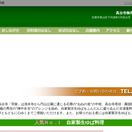
羽柴
リン
高台寺御用
京都市東山区下河原町530高台寺
高台寺「羽柴」は清水寺から円山公園に通じる石畳の“ねねの道”の中程、高台寺塔頭・圓徳
蔵の秀吉の“陣中弁当”のアレンジを始め、自家製京生ゆばをふんだんに盛り込んだ京湯葉
季ともどもに心ゆくまでご堪能いただけます。また、お帰りのお土産には自家製京生ゆばも
人気Ｎｏ．1
自家製生ゆば料理