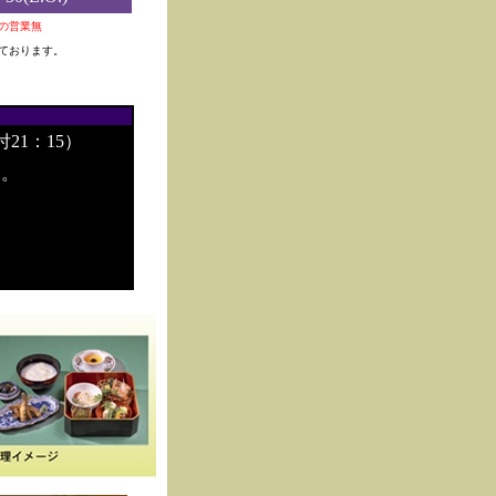
0夜の営業無
ております。
付21：15）
す。