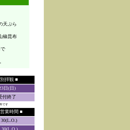
菜の天ぷら
山椒昆布
円で
。
別拝観 ■
23日(日)
5受付終了
料です
営業時間 ■
0(L.O.)
0(L.O.)