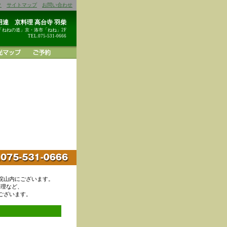
ク
サイトマップ
お問い合わせ
達 京料理 高台寺 羽柴
「ねねの道」京・洛市「ねね」2F
TEL.075-531-0666
院山内にございます。
料理など、
ございます。