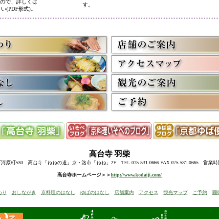
ので、詳しくは
す。
い(PDF形式)。
5/8
高台寺・圓徳院 春のライトアップ終了に伴い、表示を
多くのお客様にご利用いただき、ありがとうございまし
3/2
京料理いそべ担当・世界遺産二条城での特別昼食、高台
終了に伴い削除させていただきました。多くのお客様に
うございました。
高台寺・圓徳院・春の夜間ライトアップのお知らせを表
お越しの際のお食事に、ぜひ当店をご利用下さい。
12/15
高台寺・秋の夜間特別拝観終了に伴い、表示を削除させ
たくさんのお客様にお越しいただき、ありがとうござい
来年1月からの催しを2件表示させていただきました。
ぜひご予約下さい。
12/8
誠に勝手ながら12/10(水)臨時休業とさせていただきます
12/13(土)は寺院行事の為、休業とさせていただきます。
10/20
高台寺・圓徳院・秋の夜間特別拝観のお知らせを表示し
期間中はお昼の営業に加えて、夜も営業いたします。
高台寺
羽柴
前日までにご予約ください。
当日はお並びいただいた順に席へご案内いたします。
町530 高台寺「ねねの道」京・洛市「ねね」2F TEL.075-531-0666 FAX.075-531-0665 営業
8/18
高台寺・秋の夜の観月茶会と秋の夜間特別拝観のお知ら
高台寺ホームページ＞＞
http://www.kodaiji.com/
6/30
弊社グループ店舗、京料理いそべが担当いたします、「
わり
おしながき
京料理のはなし
ゆばのはなし
店舗案内
アクセス
観光マップ
ご予約
圓
らせを追加しました。
5/26
昨今の原材料費・燃料費・人件費等の高騰によりやむを
いただきます
。