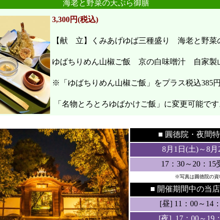
海老と野菜の天ぷら御膳
3,300円(税込)
【献 立】くみあげゆば三種盛り 海老と野
ゆばちりめん山椒ご飯 京の白味噌汁 自家製
※「ゆばちりめん山椒ご飯」をプラス税込385
「名物とろとろゆばかけご飯」に変更可能です
●
●
■ 圓徳院・
夜間特
8月1日(土
)～8月
17：30～20：1
※写真は圓徳院の資
■ 開催期間中の当店
[昼] 11：00～14：3
[夜] 17：00～19：3