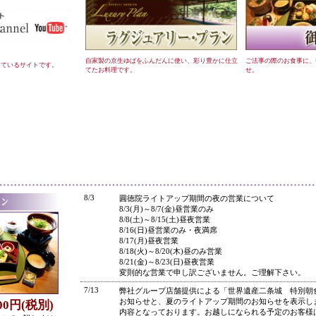
自家製の京生ゆばをふんだんに使い、彩り豊かに仕立
ご法事の際のお食事に、
しているサイトです。
てたお料理です。
せ。
●
8/3
圓徳院ライトアップ期間の夜の営業について
8/3(月)～8/7(金)昼営業のみ
8/8(土)～8/15(土)昼夜営業
8/16(日)昼営業のみ・夜満席
8/17(月)昼夜営業
8/18(火)～8/20(木)昼のみ営業
8/21(金)～8/23(日)昼夜営業
変則的な営業で申し訳ございません。ご理解下さい。
7/13
弊社グループ店舗提供による「世界遺産二条城 特別朝
お知らせと、夏のライトアップ期間のお知らせを表示し
800円(税別)
内容となっております。お越しになられる予定のお客様