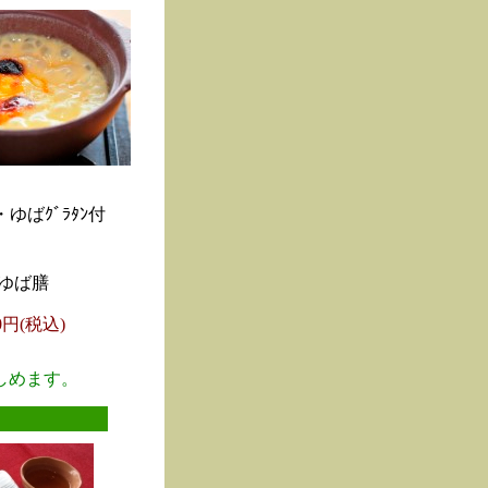
ゆばｸﾞﾗﾀﾝ付
ゆば膳
00円(税込)
しめます。