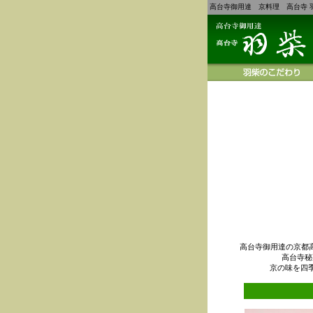
高台寺御用達 京料理 高台寺 
高台寺御用達の京都
高台寺秘
京の味を四