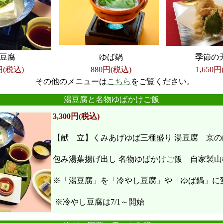
豆腐
ゆば鍋
季節の
円(税込)
880円(税込)
1,650
円
その他のメニューは
こちら
をご覧ください。
●
●
●
●
●
●
湯豆腐と名物ゆばかけご飯
3,300円(税込)
【献 立】くみあげゆば三種盛り 湯豆腐 京の
包み湯葉揚げ出し 名物ゆばかけご飯 自家製山
※「湯豆腐」を「冷やし豆腐」や「ゆば鍋」に
※冷やし豆腐は7/1～開始
●