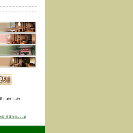
削除しました。
た。
寺冬の夜の茶会「夜咄」
ご利用いただきありがと
示しました。
ていただきました。
ました。
。
ました。
時間：11時～15時
せを表示しました
京のゆば粥御膳」のお知
徳院 後藤住職の説教
得ず、
価格改定をさせて