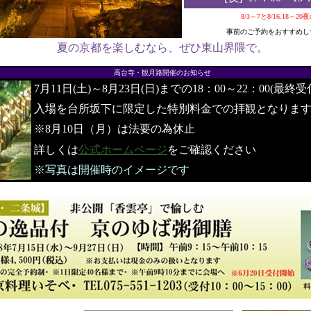
8/3～7と8/16.18～2
事前のご予約をおすすめし
夏の京都を楽しむなら、ぜひ東山界隈で。
●
高台寺・観月路開催のお知らせ
7月11日(土)～8月23日(日)までの18：00～22：00(最終受
入場を台所坂下に限定した特別料金での拝観となりま
※8月10日（月）は法要の為休止
詳しくは
公式ホームページ
をご確認ください
※写真は開催時のイメージです
●