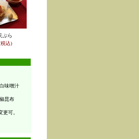
天ぷら
(税込)
白味噌汁
椒昆布
変更可。