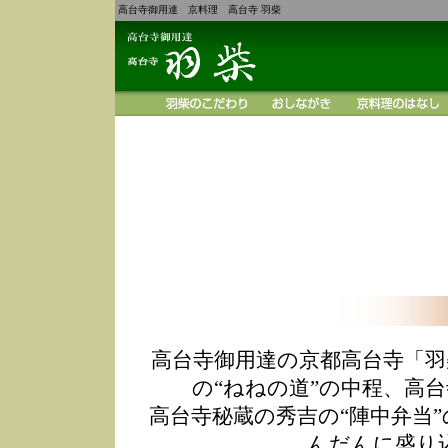
高台寺御用達 京料理 高台寺 羽柴
高台寺御用達の京都高台寺「羽
の“ねねの道”の中程、高
高台寺秘蔵の秀吉の“陣中弁当
んだんに盛り