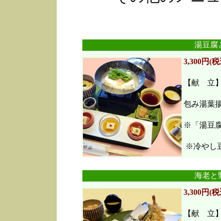
湯豆腐
3,300円(税
【献 立
包み湯葉
※「湯豆
※冷やし豆
海老と
3,300円(税
【献 立