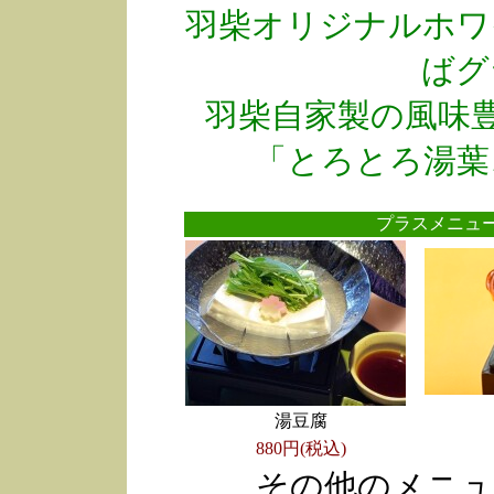
羽柴オリジナルホワ
ばグ
羽柴自家製の風味
「とろとろ湯葉
プラスメニ
湯豆腐
880円(税込)
その他のメニュ
●
●
●