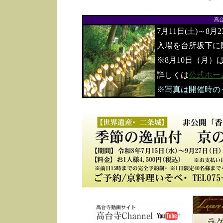
高
7月11日(土)～8月
入場を台所坂下に
※8月10日（月）
詳しくは
公式ホー
※写真は開催時の