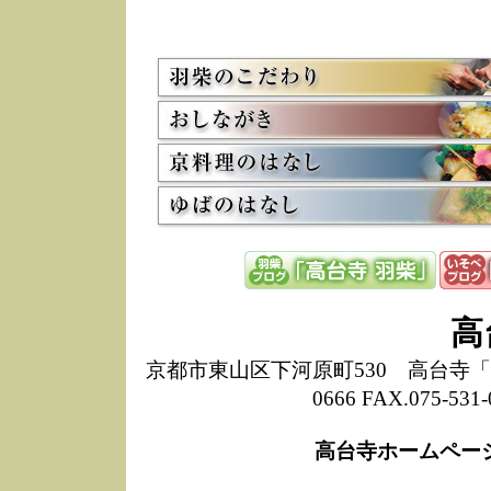
5/8
高
た
多
3/2
京
会
利
高
お
12/15
高
し
た
来
ぜ
12/8
誠
高
1
10/20
高
京都市東山区下河原町530 高台寺「ねね
期
0666 FAX.075-
前
当
高台寺ホームペー
8/18
高
し