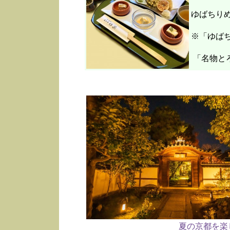
ゆばちり
※「ゆばち
「名物と
夏の京都を楽