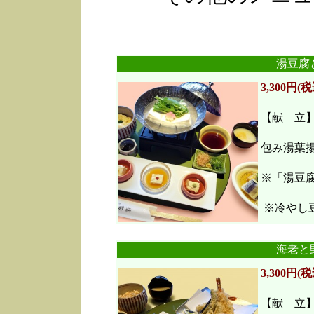
湯豆腐
3,300円(税
【献 立
包み湯葉
※「湯豆
※冷やし豆
海老と
3,300円(税
【献 立