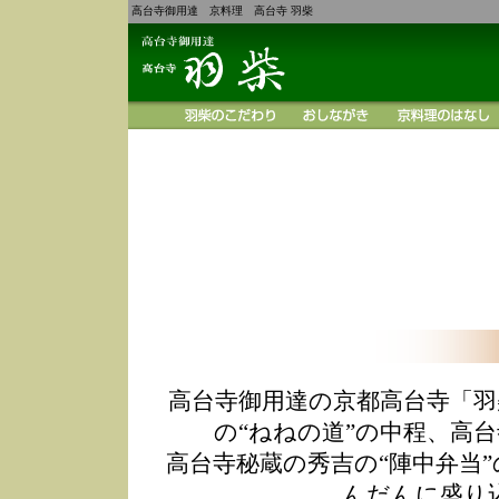
高台寺御用達 京料理 高台寺 羽柴
高台寺御用達の京都高台寺「羽
の“ねねの道”の中程、高
高台寺秘蔵の秀吉の“陣中弁当
んだんに盛り