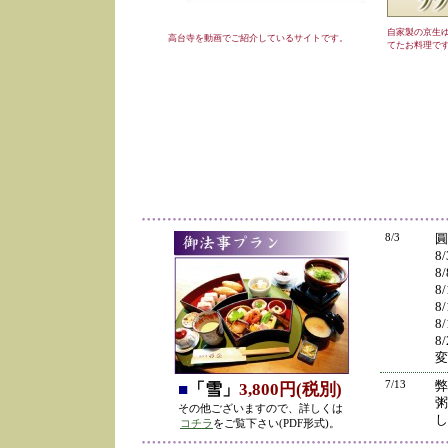
自家製の京生
高台寺を動画でご紹介しているサイトです。
てたお料理で
8/3
圓
8
8
8
8
8
8
変
7/13
弊
■
「雪」
3,800円(税別)
粥
その他ございますので、詳しくは
し
コチラ
をご覧下さい(PDF形式)。
の