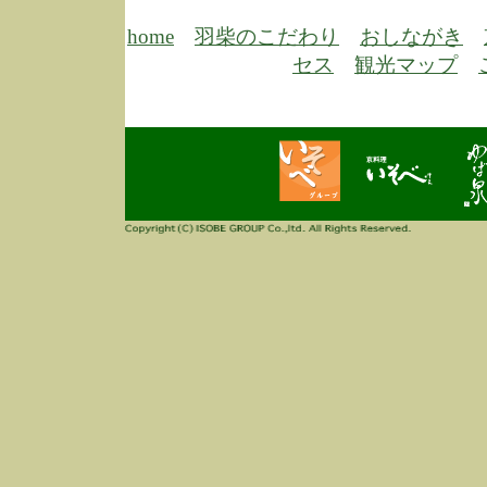
6/30
弊
膳
home
羽柴のこだわり
おしながき
5/26
昨
セス
観光マップ
定
改
ん
4/14
誠
3/3
高
多
春
す
当
ご
3/3
高
だ
多
春
当
ご
1/7
誠
2
来
info
毎