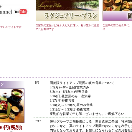
自家製の京生ゆばをふんだんに使い、彩り豊かに仕立
ご法事の際のお食事に、
しているサイトです。
てたお料理です。
せ。
●
8/3
圓徳院ライトアップ期間の夜の営業について
8/3(月)～8/7(金)昼営業のみ
8/8(土)～8/15(土)昼夜営業
8/16(日)昼営業のみ・夜満席
8/17(月)昼夜営業
8/18(火)～8/20(木)昼のみ営業
8/21(金)～8/23(日)昼夜営業
変則的な営業で申し訳ございません。ご理解下さい。
7/13
弊社グループ店舗提供による「世界遺産二条城 特別朝
お知らせと、夏のライトアップ期間のお知らせを表示し
800円(税別)
内容となっております。お越しになられる予定のお客様