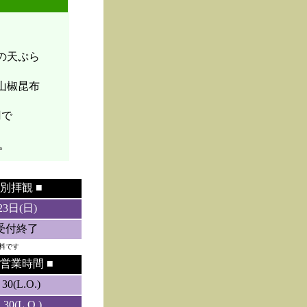
菜の天ぷら
山椒昆布
円で
。
別拝観 ■
23日(日)
5受付終了
料です
営業時間 ■
0(L.O.)
0(L.O.)