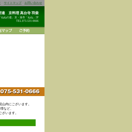
ク
サイトマップ
お問い合わせ
達 京料理 高台寺 羽柴
「ねねの道」京・洛市「ねね」2F
TEL.075-531-0666
院山内にございます。
料理など、
ございます。