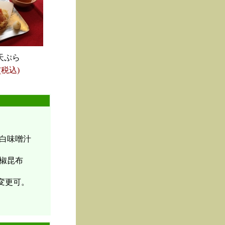
天ぷら
(税込)
白味噌汁
椒昆布
変更可。