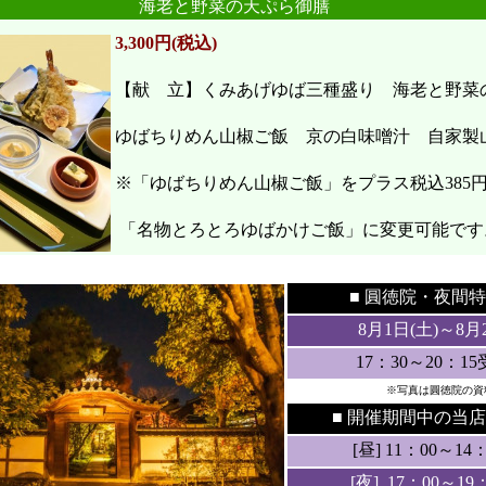
海老と野菜の天ぷら御膳
3,300円(税込)
【献 立】くみあげゆば三種盛り 海老と野
ゆばちりめん山椒ご飯 京の白味噌汁 自家製
※「ゆばちりめん山椒ご飯」をプラス税込385
「名物とろとろゆばかけご飯」に変更可能です
●
●
■ 圓徳院・
夜間特
8月1日(土
)～8月
17：30～20：1
※写真は圓徳院の資
■ 開催期間中の当店
[昼] 11：00～14：3
[夜] 17：00～19：3