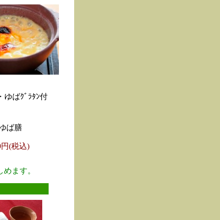
ゆばｸﾞﾗﾀﾝ付
ゆば膳
00円(税込)
しめます。