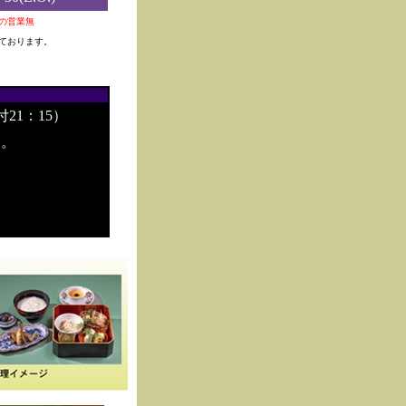
0夜の営業無
ております。
付21：15）
す。