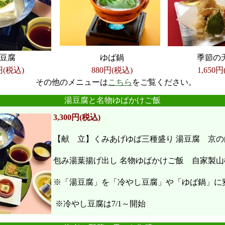
豆腐
ゆば鍋
季節の
円(税込)
880円(税込)
1,650
円
その他のメニューは
こちら
をご覧ください。
●
●
●
●
●
●
湯豆腐と名物ゆばかけご飯
3,300円(税込)
【献 立】くみあげゆば三種盛り 湯豆腐 京の
包み湯葉揚げ出し 名物ゆばかけご飯 自家製山
※「湯豆腐」を「冷やし豆腐」や「ゆば鍋」に
※冷やし豆腐は7/1～開始
●