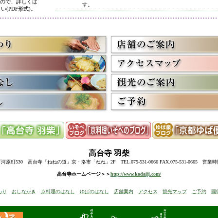
ので、詳しくは
す。
い(PDF形式)。
5/8
高台寺・圓徳院 春のライトアップ終了に伴い、表示を
多くのお客様にご利用いただき、ありがとうございまし
3/2
京料理いそべ担当・世界遺産二条城での特別昼食、高台
終了に伴い削除させていただきました。多くのお客様に
うございました。
高台寺・圓徳院・春の夜間ライトアップのお知らせを表
お越しの際のお食事に、ぜひ当店をご利用下さい。
12/15
高台寺・秋の夜間特別拝観終了に伴い、表示を削除させ
たくさんのお客様にお越しいただき、ありがとうござい
来年1月からの催しを2件表示させていただきました。
ぜひご予約下さい。
12/8
誠に勝手ながら12/10(水)臨時休業とさせていただきます
12/13(土)は寺院行事の為、休業とさせていただきます。
10/20
高台寺・圓徳院・秋の夜間特別拝観のお知らせを表示し
期間中はお昼の営業に加えて、夜も営業いたします。
高台寺
羽柴
前日までにご予約ください。
当日はお並びいただいた順に席へご案内いたします。
町530 高台寺「ねねの道」京・洛市「ねね」2F TEL.075-531-0666 FAX.075-531-0665 営業
8/18
高台寺・秋の夜の観月茶会と秋の夜間特別拝観のお知ら
高台寺ホームページ＞＞
http://www.kodaiji.com/
6/30
弊社グループ店舗、京料理いそべが担当いたします、「
わり
おしながき
京料理のはなし
ゆばのはなし
店舗案内
アクセス
観光マップ
ご予約
圓
らせを追加しました。
5/26
昨今の原材料費・燃料費・人件費等の高騰によりやむを
いただきます
。