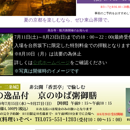
8/3～7と8/16.18～2
事前のご予約をおすすめし
夏の京都を楽しむなら、ぜひ東山界隈で。
●
高台寺・観月路開催のお知らせ
7月11日(土)～8月23日(日)までの18：00～22：00(最終受
入場を台所坂下に限定した特別料金での拝観となりま
※8月10日（月）は法要の為休止
詳しくは
公式ホームページ
をご確認ください
※写真は開催時のイメージです
●