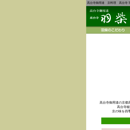
高台寺御用達 京料理 高台寺 
高台寺御用達の京都
高台寺秘
京の味を四