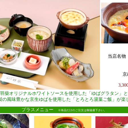
当店名物・
京
3,3
羽柴オリジナルホワイトソースを使用した「ゆばグラタン」と
製の風味豊かな京生ゆばを使用した「とろとろ湯葉ご飯」が楽
●
プラスメニュー
※単品だけのご注文は御遠慮下さい。