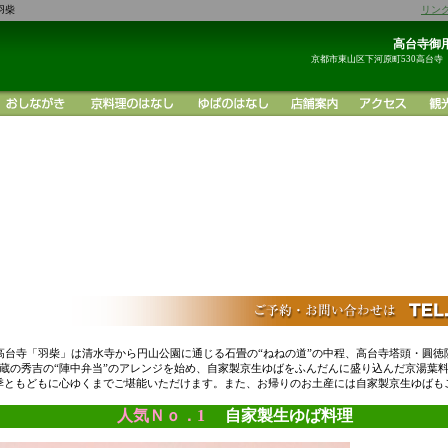
羽柴
リン
高台寺御用
京都市東山区下河原町530高台寺
高台寺「羽柴」は清水寺から円山公園に通じる石畳の“ねねの道”の中程、高台寺塔頭・圓徳
蔵の秀吉の“陣中弁当”のアレンジを始め、自家製京生ゆばをふんだんに盛り込んだ京湯葉
季ともどもに心ゆくまでご堪能いただけます。また、お帰りのお土産には自家製京生ゆばも
人気Ｎｏ．1
自家製生ゆば料理