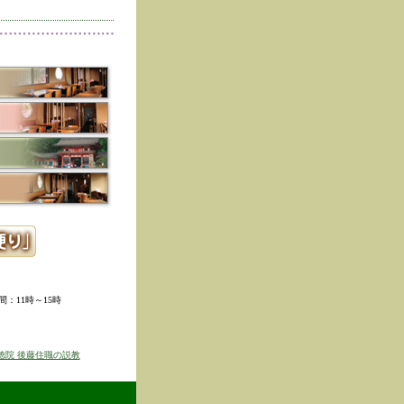
削除しました。
た。
寺冬の夜の茶会「夜咄」
ご利用いただきありがと
示しました。
ていただきました。
ました。
。
ました。
時間：11時～15時
せを表示しました
京のゆば粥御膳」のお知
徳院 後藤住職の説教
得ず、
価格改定をさせて