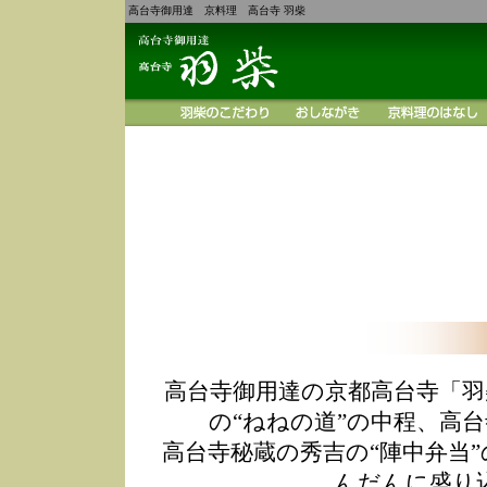
高台寺御用達 京料理 高台寺 羽柴
高台寺御用達の京都高台寺「羽
の“ねねの道”の中程、高
高台寺秘蔵の秀吉の“陣中弁当
んだんに盛り