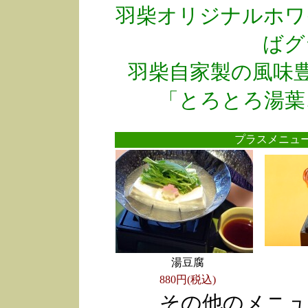
羽柴オリジナルホワ
ばグ
羽柴自家製の風味
「とろとろ湯葉
プラスメニ
湯豆腐
880円(税込)
その他のメニュ
●
●
●