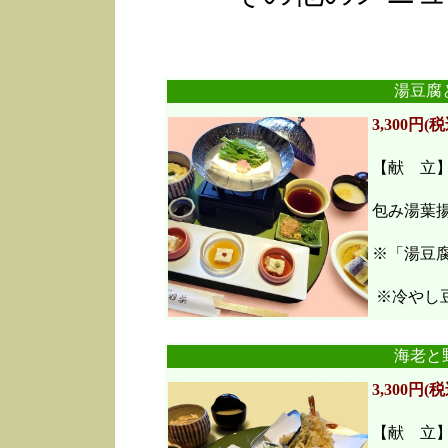
湯豆腐
3,300円(税
【献 立
包み湯葉
※「湯豆
※冷やし豆
海老と
3,300円(税
【献 立