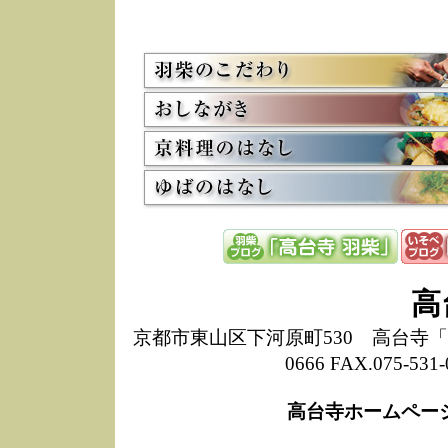
5/8
高
た
多
3/2
京
会
利
高
お
12/15
高
し
た
来
ぜ
12/8
誠
高
1
10/20
高
京都市東山区下河原町530 高台寺「ねね
期
0666 FAX.075-
前
当
高台寺ホームペー
8/18
高
し