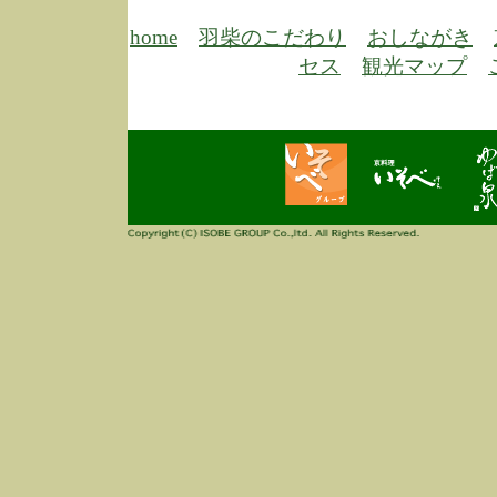
6/30
弊
膳
home
羽柴のこだわり
おしながき
5/26
昨
セス
観光マップ
定
改
ん
4/14
誠
3/3
高
多
春
す
当
ご
3/3
高
だ
多
春
当
ご
1/7
誠
2
来
info
毎