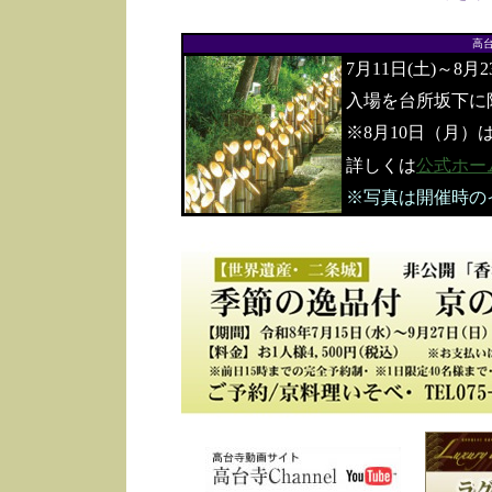
高
7月11日(土)～8月
入場を台所坂下に
※8月10日（月）
詳しくは
公式ホー
※写真は開催時の