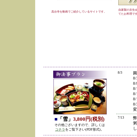
自家製の京生
高台寺を動画でご紹介しているサイトです。
てたお料理で
8/3
圓
8
8
8
8
8
8
変
7/13
弊
■
「雪」
3,800円(税別)
粥
その他ございますので、詳しくは
し
コチラ
をご覧下さい(PDF形式)。
の