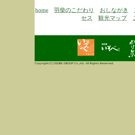
6/30
弊
膳
home
羽柴のこだわり
おしながき
5/26
昨
セス
観光マップ
定
改
ん
4/14
誠
3/3
高
多
春
す
当
ご
3/3
高
だ
多
春
当
ご
1/7
誠
2
来
info
毎