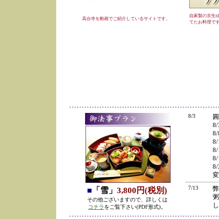
自家製の京生
高台寺を動画でご紹介しているサイトです。
てたお料理で
8/3
圓
8
8
8
8
8
8
変
7/13
弊
■
「雪」
3,800円(税別)
粥
その他ございますので、詳しくは
し
コチラ
をご覧下さい(PDF形式)。
の