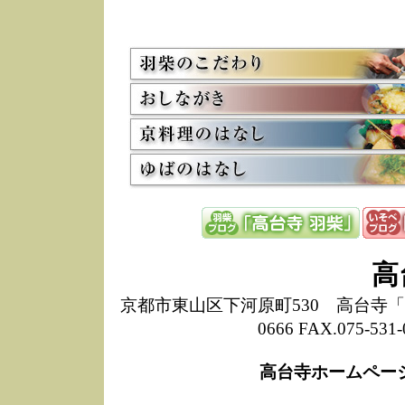
5/8
高
た
多
3/2
京
会
利
高
お
12/15
高
し
た
来
ぜ
12/8
誠
高
1
10/20
高
京都市東山区下河原町530 高台寺「ねね
期
0666 FAX.075-
前
当
高台寺ホームペー
8/18
高
し