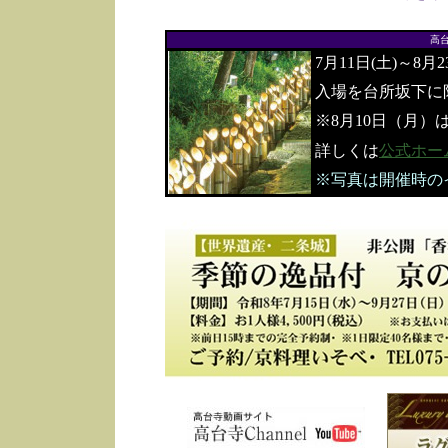
高
7月11日(土)～8月
入場を台所坂下に
※8月10日（月）
詳しくは
公式ホー
※写真は開催時の