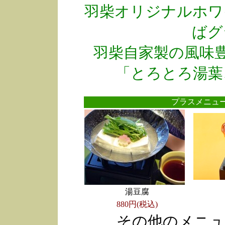
羽柴オリジナルホワ
ばグ
羽柴自家製の風味
「とろとろ湯葉
プラスメニ
湯豆腐
880円(税込)
その他のメニュ
●
●
●