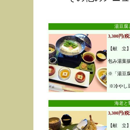
湯豆腐
3,300円(税
【献 立
包み湯葉
※「湯豆
※冷やし豆
海老と
3,300円(税
【献 立