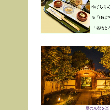
ゆばちり
※「ゆばち
「名物と
夏の京都を楽