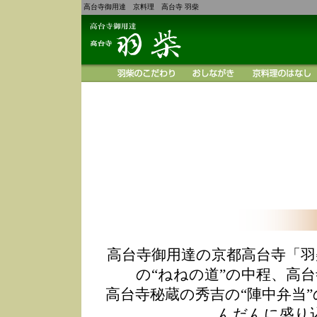
高台寺御用達 京料理 高台寺 羽柴
高台寺御用達の京都高台寺「羽
の“ねねの道”の中程、高
高台寺秘蔵の秀吉の“陣中弁当
んだんに盛り