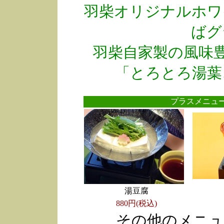
羽柴オリジナルホワ
ばグ
羽柴自家製の風味
「とろとろ湯葉
プラスメニ
湯豆腐
880円(税込)
その他のメニュ
●
●
●