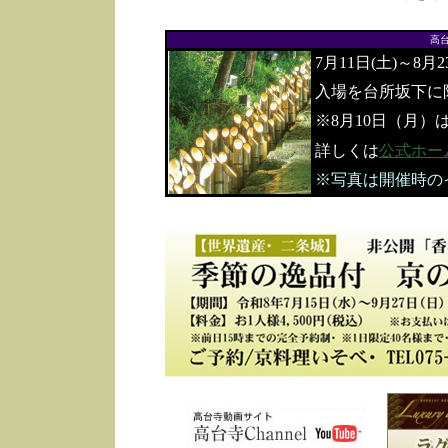
高
7月11日(土)～8月
入場を台所坂下に
※8月10日（月）
詳しくは
公式ホー
※写真は開催時の