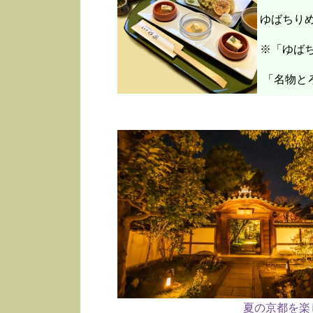
ゆばちり
※「ゆばち
「名物と
夏の京都を楽