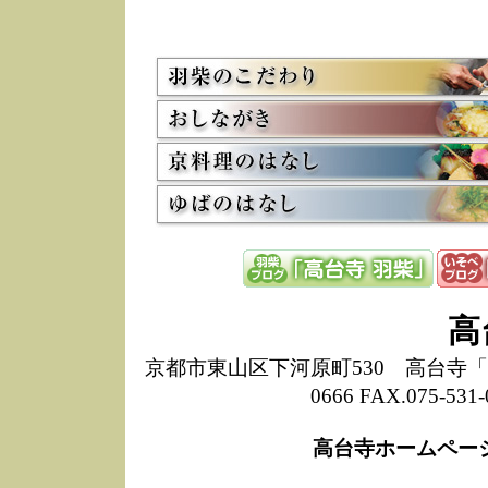
5/8
高
た
多
3/2
京
会
利
高
お
12/15
高
し
た
来
ぜ
12/8
誠
高
1
10/20
高
京都市東山区下河原町530 高台寺「ねね
期
0666 FAX.075-
前
当
高台寺ホームペー
8/18
高
し