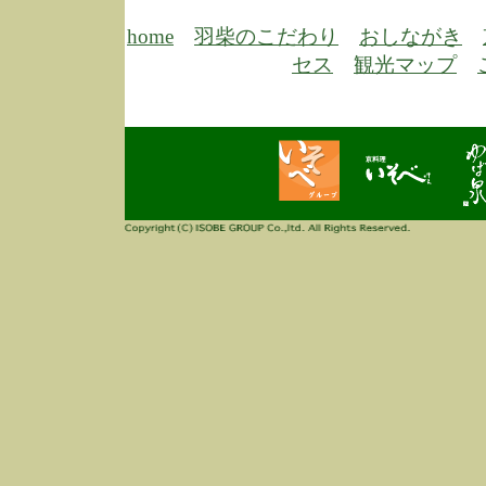
6/30
弊
膳
home
羽柴のこだわり
おしながき
5/26
昨
セス
観光マップ
定
改
ん
4/14
誠
3/3
高
多
春
す
当
ご
3/3
高
だ
多
春
当
ご
1/7
誠
2
来
info
毎