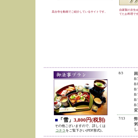
自家製の京生
高台寺を動画でご紹介しているサイトです。
てたお料理で
8/3
圓
8
8
8
8
8
8
変
7/13
弊
■
「雪」
3,800円(税別)
粥
その他ございますので、詳しくは
し
コチラ
をご覧下さい(PDF形式)。
の