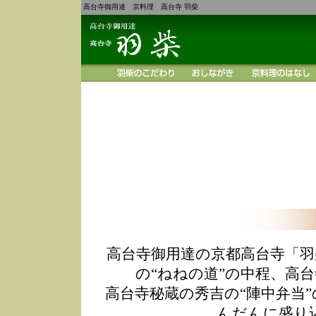
高台寺御用達 京料理 高台寺 羽柴
高台寺御用達の京都高台寺「羽
の“ねねの道”の中程、高
高台寺秘蔵の秀吉の“陣中弁当
んだんに盛り