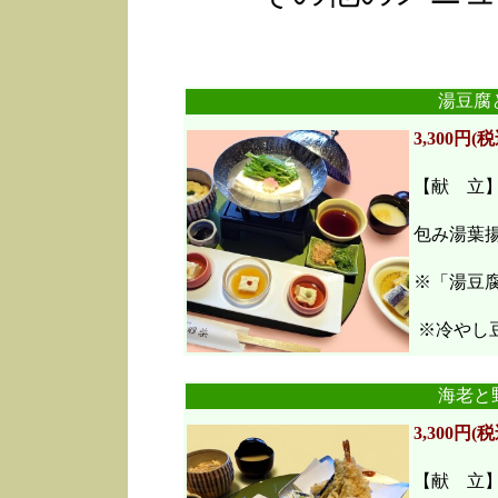
湯豆腐
3,300円(税
【献 立
包み湯葉
※「湯豆
※冷やし豆
海老と
3,300円(税
【献 立