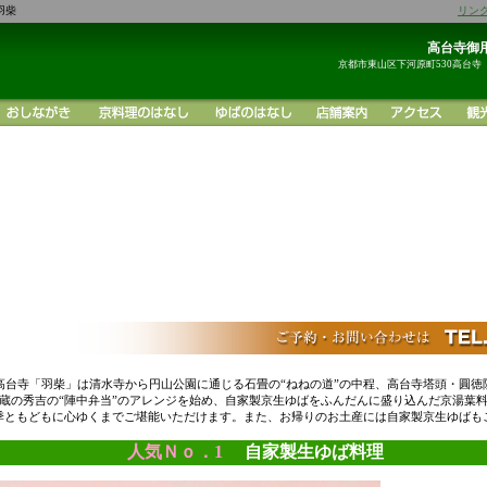
羽柴
リン
高台寺御用
京都市東山区下河原町530高台寺
高台寺「羽柴」は清水寺から円山公園に通じる石畳の“ねねの道”の中程、高台寺塔頭・圓徳
蔵の秀吉の“陣中弁当”のアレンジを始め、自家製京生ゆばをふんだんに盛り込んだ京湯葉
季ともどもに心ゆくまでご堪能いただけます。また、お帰りのお土産には自家製京生ゆばも
人気Ｎｏ．1
自家製生ゆば料理