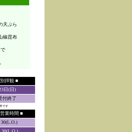
菜の天ぷら
山椒昆布
円で
。
別拝観 ■
23日(日)
5受付終了
料です
営業時間 ■
0(L.O.)
0(L.O.)