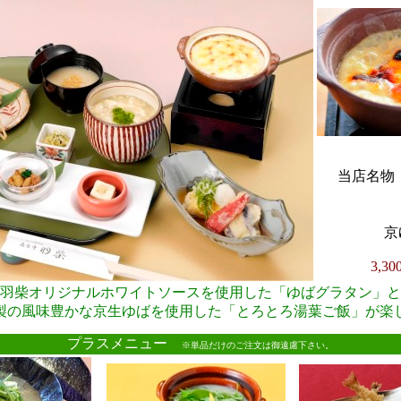
当店名物・
京
3,3
羽柴オリジナルホワイトソースを使用した「ゆばグラタン」と
製の風味豊かな京生ゆばを使用した「とろとろ湯葉ご飯」が楽
●
プラスメニュー
※単品だけのご注文は御遠慮下さい。