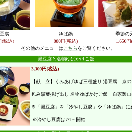
豆腐
ゆば鍋
季節の
円(税込)
880円(税込)
1,650
円
その他のメニューは
こちら
をご覧ください。
●
●
●
●
●
●
湯豆腐と名物ゆばかけご飯
3,300円(税込)
【献 立】くみあげゆば三種盛り 湯豆腐 京の
包み湯葉揚げ出し 名物ゆばかけご飯 自家製山
※「湯豆腐」を「冷やし豆腐」や「ゆば鍋」に
※冷やし豆腐は7/1～開始
●