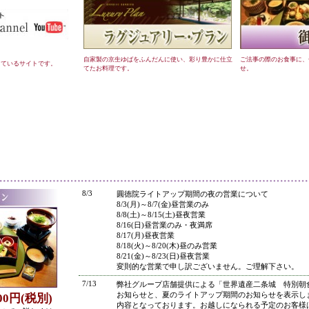
自家製の京生ゆばをふんだんに使い、彩り豊かに仕立
ご法事の際のお食事に、
しているサイトです。
てたお料理です。
せ。
●
8/3
圓徳院ライトアップ期間の夜の営業について
8/3(月)～8/7(金)昼営業のみ
8/8(土)～8/15(土)昼夜営業
8/16(日)昼営業のみ・夜満席
8/17(月)昼夜営業
8/18(火)～8/20(木)昼のみ営業
8/21(金)～8/23(日)昼夜営業
変則的な営業で申し訳ございません。ご理解下さい。
7/13
弊社グループ店舗提供による「世界遺産二条城 特別朝
お知らせと、夏のライトアップ期間のお知らせを表示し
800円(税別)
内容となっております。お越しになられる予定のお客様