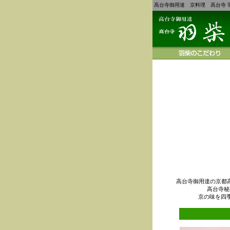
高台寺御用達 京料理 高台寺 
高台寺御用達の京都
高台寺秘
京の味を四