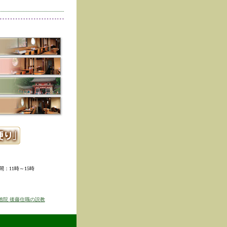
削除しました。
た。
寺冬の夜の茶会「夜咄」
ご利用いただきありがと
示しました。
ていただきました。
ました。
。
ました。
時間：11時～15時
せを表示しました
京のゆば粥御膳」のお知
徳院 後藤住職の説教
得ず、
価格改定をさせて