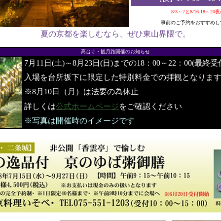
8/3～7と8/16.18～2
事前のご予約をおすすめし
夏の京都を楽しむなら、ぜひ東山界隈で。
●
高台寺・観月路開催のお知らせ
7月11日(土)～8月23日(日)までの18：00～22：00(最終受
入場を台所坂下に限定した特別料金での拝観となりま
※8月10日（月）は法要の為休止
詳しくは
公式ホームページ
をご確認ください
※写真は開催時のイメージです
●