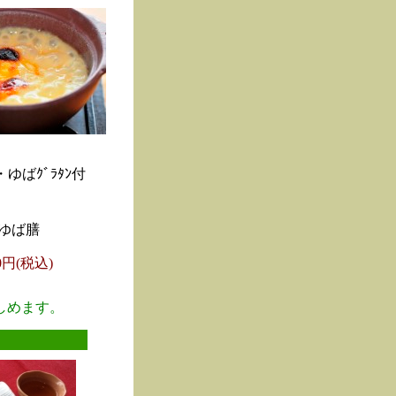
ゆばｸﾞﾗﾀﾝ付
ゆば膳
00円(税込)
しめます。