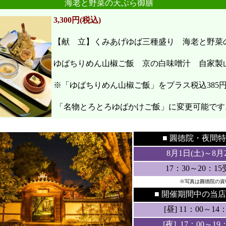
海老と野菜の天ぷら御膳
3,300円(税込)
【献 立】くみあげゆば三種盛り 海老と野
ゆばちりめん山椒ご飯 京の白味噌汁 自家製
※「ゆばちりめん山椒ご飯」をプラス税込385
「名物とろとろゆばかけご飯」に変更可能です
●
●
■ 圓徳院・
夜間特
8月1日(土
)～8月
17：30～20：1
※写真は圓徳院の資
■ 開催期間中の当店
[昼] 11：00～14：3
[夜] 17：00～19：3