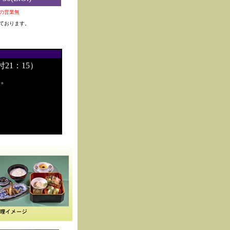
0夜の営業無
ております。
付21：15）
す。