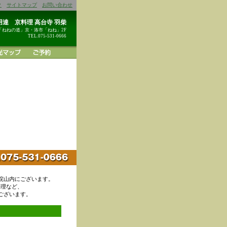
ク
サイトマップ
お問い合わせ
達 京料理 高台寺 羽柴
「ねねの道」京・洛市「ねね」2F
TEL.075-531-0666
院山内にございます。
料理など、
ございます。