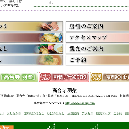
ので、詳しくは
す。
い(PDF形式)。
5/8
高台寺・圓徳院 春のライトアップ終了に伴い、表示を
多くのお客様にご利用いただき、ありがとうございまし
3/2
京料理いそべ担当・世界遺産二条城での特別昼食、高台
終了に伴い削除させていただきました。多くのお客様に
うございました。
高台寺・圓徳院・春の夜間ライトアップのお知らせを表
お越しの際のお食事に、ぜひ当店をご利用下さい。
12/15
高台寺・秋の夜間特別拝観終了に伴い、表示を削除させ
たくさんのお客様にお越しいただき、ありがとうござい
来年1月からの催しを2件表示させていただきました。
ぜひご予約下さい。
12/8
誠に勝手ながら12/10(水)臨時休業とさせていただきます
12/13(土)は寺院行事の為、休業とさせていただきます。
10/20
高台寺・圓徳院・秋の夜間特別拝観のお知らせを表示し
期間中はお昼の営業に加えて、夜も営業いたします。
高台寺
羽柴
前日までにご予約ください。
当日はお並びいただいた順に席へご案内いたします。
町530 高台寺「ねねの道」京・洛市「ねね」2F TEL.075-531-0666 FAX.075-531-0665 営業
8/18
高台寺・秋の夜の観月茶会と秋の夜間特別拝観のお知ら
高台寺ホームページ＞＞
http://www.kodaiji.com/
6/30
弊社グループ店舗、京料理いそべが担当いたします、「
わり
おしながき
京料理のはなし
ゆばのはなし
店舗案内
アクセス
観光マップ
ご予約
圓
らせを追加しました。
5/26
昨今の原材料費・燃料費・人件費等の高騰によりやむを
いただきます
。