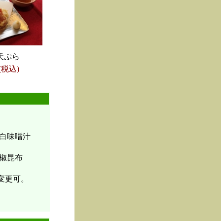
天ぷら
(税込)
白味噌汁
椒昆布
変更可。