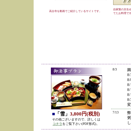
自家製の京生
高台寺を動画でご紹介しているサイトです。
てたお料理で
8/3
圓
8
8
8
8
8
8
変
7/13
弊
■
「雪」
3,800円(税別)
粥
その他ございますので、詳しくは
し
コチラ
をご覧下さい(PDF形式)。
の