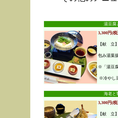
湯豆腐
3,300円(税
【献 立
包み湯葉
※「湯豆
※冷やし豆
海老と
3,300円(税
【献 立