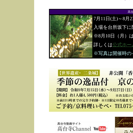
高
7月11日(土)～8月
入場を台所坂下に
※8月10日（月）
詳しくは
公式ホー
※写真は開催時の