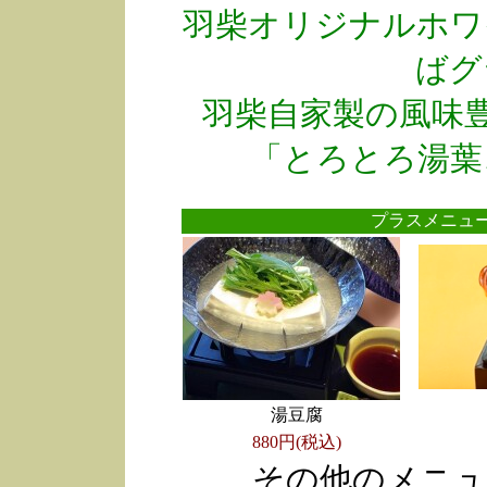
羽柴オリジナルホワ
ばグ
羽柴自家製の風味
「とろとろ湯葉
プラスメニ
湯豆腐
880円(税込)
その他のメニュ
●
●
●