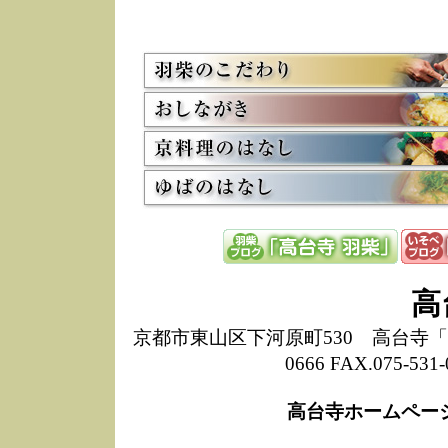
5/8
高
た
多
3/2
京
会
利
高
お
12/15
高
し
た
来
ぜ
12/8
誠
高
1
10/20
高
京都市東山区下河原町530 高台寺「ねね
期
0666 FAX.075-
前
当
高台寺ホームペー
8/18
高
し