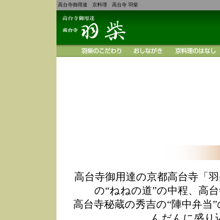
高台寺御用達 京料理 高台寺 羽柴
高台寺御用達の京都高台寺「羽
の“ねねの道”の中程、高
高台寺秘蔵の秀吉の“陣中弁当
んだんに盛り