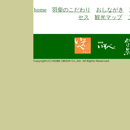
6/30
弊
膳
home
羽柴のこだわり
おしながき
5/26
昨
セス
観光マップ
定
改
ん
4/14
誠
3/3
高
多
春
す
当
ご
3/3
高
だ
多
春
当
ご
1/7
誠
2
来
info
毎