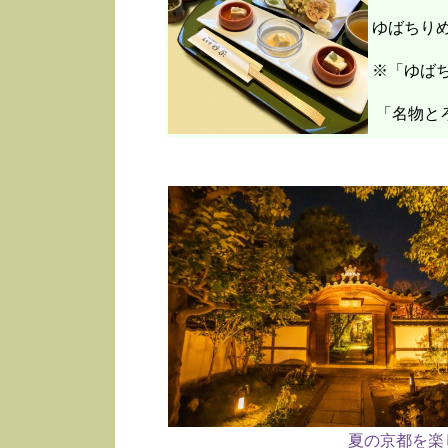
ゆばちり
※「ゆばち
「名物と
夏の京都を楽