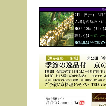
高
7月11日(土)～8月
入場を台所坂下に
※8月10日（月）
詳しくは
公式ホー
※写真は開催時の