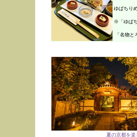
ゆばちり
※「ゆばち
「名物と
夏の京都を楽