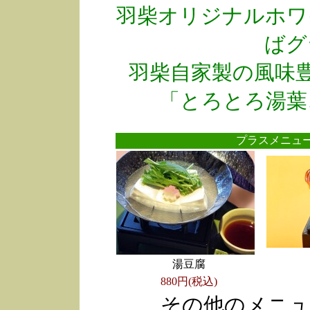
羽柴オリジナルホワ
ばグ
羽柴自家製の風味
「とろとろ湯葉
プラスメニ
湯豆腐
880円(税込)
その他のメニュ
●
●
●