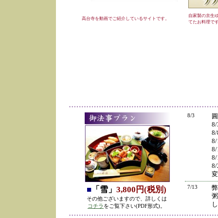
自家製の京生
高台寺を動画でご紹介しているサイトです。
てたお料理で
8/3
圓
8
8
8
8
8
8
変
7/13
弊
■
「雪」
3,800円(税別)
粥
その他ございますので、詳しくは
し
コチラ
をご覧下さい(PDF形式)。
の