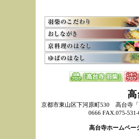
5/8
高
た
多
3/2
京
会
利
高
お
12/15
高
し
た
来
ぜ
12/8
誠
高
1
10/20
高
京都市東山区下河原町530 高台寺「ねね
期
0666 FAX.075-
前
当
高台寺ホームペー
8/18
高
し