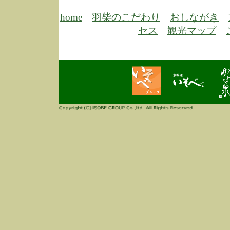
6/30
弊
膳
home
羽柴のこだわり
おしながき
5/26
昨
セス
観光マップ
定
改
ん
4/14
誠
3/3
高
多
春
す
当
ご
3/3
高
だ
多
春
当
ご
1/7
誠
2
来
info
毎