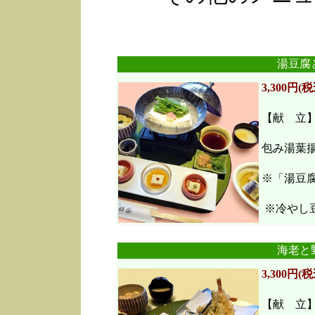
湯豆腐
3,300円(税
【献 立
包み湯葉
※「湯豆
※冷やし豆
海老と
3,300円(税
【献 立