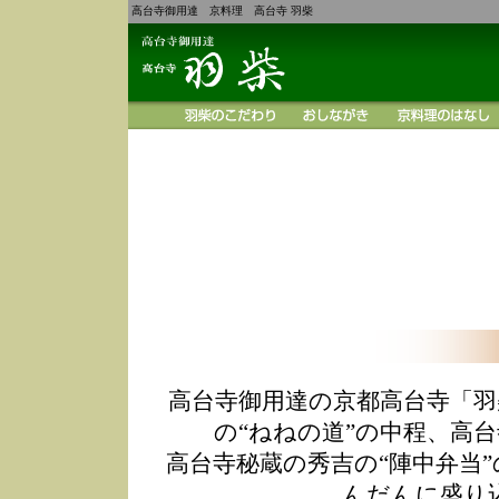
高台寺御用達 京料理 高台寺 羽柴
高台寺御用達の京都高台寺「羽
の“ねねの道”の中程、高
高台寺秘蔵の秀吉の“陣中弁当
んだんに盛り