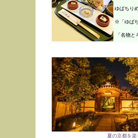
ゆばちり
※「ゆばち
「名物と
夏の京都を楽