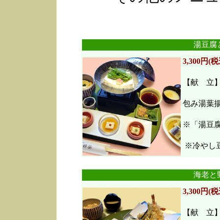
湯豆腐
3,300円(税
【献 立
包み湯葉
※「湯豆
※冷やし豆
海老と
3,300円(税
【献 立