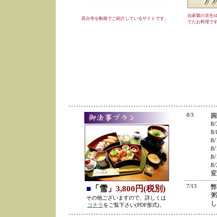
自家製の京生
高台寺を動画でご紹介しているサイトです。
てたお料理で
8/3
圓
8
8
8
8
8
8
変
7/13
弊
■
「雪」
3,800円(税別)
粥
その他ございますので、詳しくは
し
コチラ
をご覧下さい(PDF形式)。
の