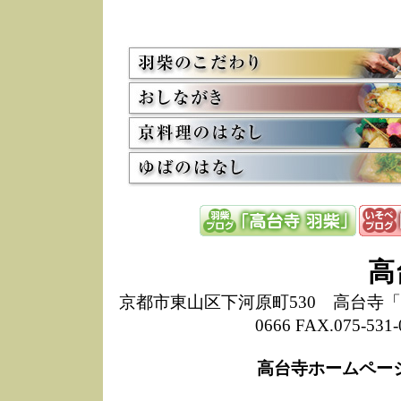
5/8
高
た
多
3/2
京
会
利
高
お
12/15
高
し
た
来
ぜ
12/8
誠
高
1
10/20
高
京都市東山区下河原町530 高台寺「ねね
期
0666 FAX.075-
前
当
高台寺ホームペー
8/18
高
し