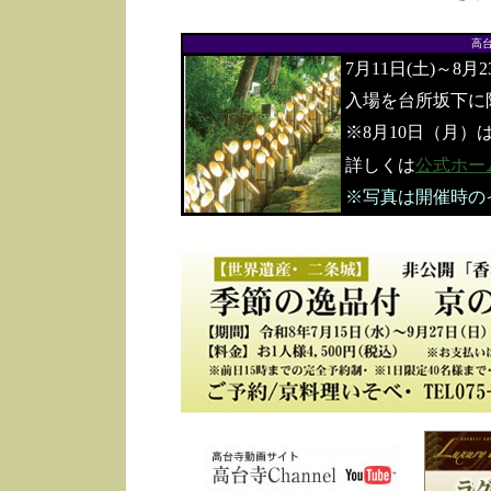
高
7月11日(土)～8月
入場を台所坂下に
※8月10日（月）
詳しくは
公式ホー
※写真は開催時の