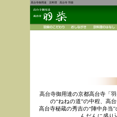
高台寺御用達 京料理 高台寺 羽柴
高台寺御用達の京都高台寺「羽
の“ねねの道”の中程、高
高台寺秘蔵の秀吉の“陣中弁当
んだんに盛り