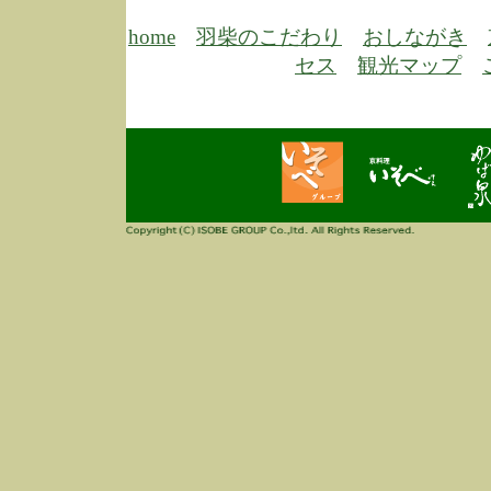
6/30
弊
膳
home
羽柴のこだわり
おしながき
5/26
昨
セス
観光マップ
定
改
ん
4/14
誠
3/3
高
多
春
す
当
ご
3/3
高
だ
多
春
当
ご
1/7
誠
2
来
info
毎