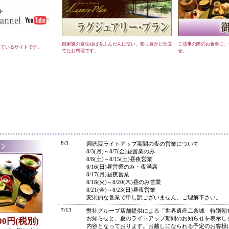
自家製の京生ゆばをふんだんに使い、彩り豊かに仕立
ご法事の際のお食事に、
しているサイトです。
てたお料理です。
せ。
●
8/3
圓徳院ライトアップ期間の夜の営業について
8/3(月)～8/7(金)昼営業のみ
8/8(土)～8/15(土)昼夜営業
8/16(日)昼営業のみ・夜満席
8/17(月)昼夜営業
8/18(火)～8/20(木)昼のみ営業
8/21(金)～8/23(日)昼夜営業
変則的な営業で申し訳ございません。ご理解下さい。
7/13
弊社グループ店舗提供による「世界遺産二条城 特別朝
お知らせと、夏のライトアップ期間のお知らせを表示し
800円(税別)
内容となっております。お越しになられる予定のお客様