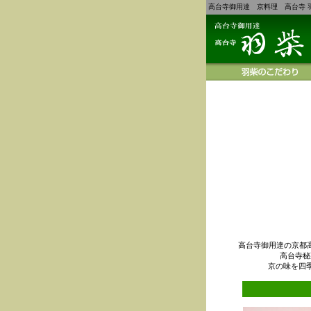
高台寺御用達 京料理 高台寺 
高台寺御用達の京都
高台寺秘
京の味を四