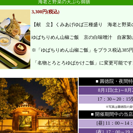
海老と野菜の天ぷら御膳
3,300円(税込)
【献 立】くみあげゆば三種盛り 海老と野
ゆばちりめん山椒ご飯 京の白味噌汁 自家製
※「ゆばちりめん山椒ご飯」をプラス税込385
「名物とろとろゆばかけご飯」に変更可能です
●
●
■ 圓徳院・
夜間特
8月1日(土
)～8月
17：30～20：1
※写真は圓徳院の資
■ 開催期間中の当店
[昼] 11：00～14：3
[夜] 17：00～19：3