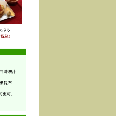
天ぷら
(税込)
白味噌汁
椒昆布
変更可。