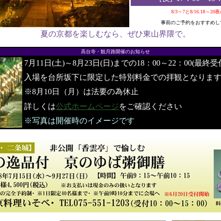
8/3～7と8/16.18～2
事前のご予約をおすすめし
夏の京都を楽しむなら、ぜひ東山界隈で。
●
高台寺・観月路開催のお知らせ
7月11日(土)～8月23日(日)までの18：00～22：00(最終受
入場を台所坂下に限定した特別料金での拝観となりま
※8月10日（月）は法要の為休止
詳しくは
公式ホームページ
をご確認ください
※写真は開催時のイメージです
●