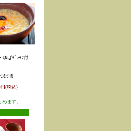
ゆばｸﾞﾗﾀﾝ付
ゆば膳
00円(税込)
しめます。