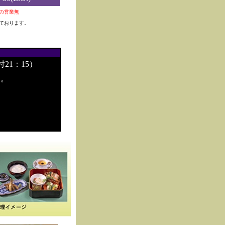
0夜の営業無
ております。
付21：15）
す。