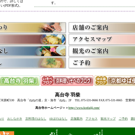
ので、詳しくは
す。
い(PDF形式)。
5/8
高台寺・圓徳院 春のライトアップ終了に伴い、表示を
多くのお客様にご利用いただき、ありがとうございまし
3/2
京料理いそべ担当・世界遺産二条城での特別昼食、高台
終了に伴い削除させていただきました。多くのお客様に
うございました。
高台寺・圓徳院・春の夜間ライトアップのお知らせを表
お越しの際のお食事に、ぜひ当店をご利用下さい。
12/15
高台寺・秋の夜間特別拝観終了に伴い、表示を削除させ
たくさんのお客様にお越しいただき、ありがとうござい
来年1月からの催しを2件表示させていただきました。
ぜひご予約下さい。
12/8
誠に勝手ながら12/10(水)臨時休業とさせていただきます
12/13(土)は寺院行事の為、休業とさせていただきます。
10/20
高台寺・圓徳院・秋の夜間特別拝観のお知らせを表示し
期間中はお昼の営業に加えて、夜も営業いたします。
高台寺
羽柴
前日までにご予約ください。
当日はお並びいただいた順に席へご案内いたします。
町530 高台寺「ねねの道」京・洛市「ねね」2F TEL.075-531-0666 FAX.075-531-0665 営業
8/18
高台寺・秋の夜の観月茶会と秋の夜間特別拝観のお知ら
高台寺ホームページ＞＞
http://www.kodaiji.com/
6/30
弊社グループ店舗、京料理いそべが担当いたします、「
わり
おしながき
京料理のはなし
ゆばのはなし
店舗案内
アクセス
観光マップ
ご予約
圓
らせを追加しました。
5/26
昨今の原材料費・燃料費・人件費等の高騰によりやむを
いただきます
。