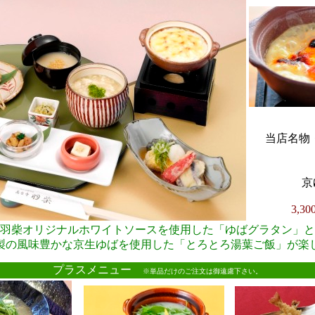
当店名物・
京
3,3
羽柴オリジナルホワイトソースを使用した「ゆばグラタン」と
製の風味豊かな京生ゆばを使用した「とろとろ湯葉ご飯」が楽
●
プラスメニュー
※単品だけのご注文は御遠慮下さい。