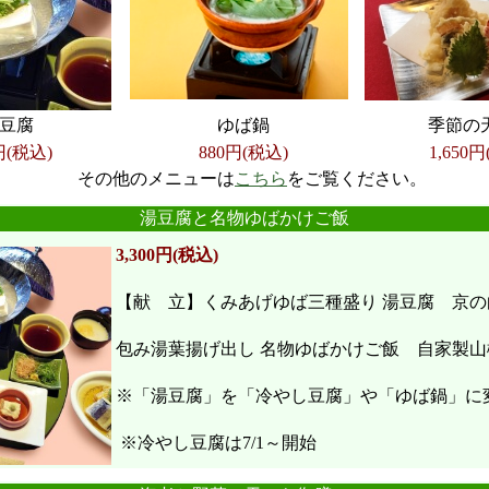
豆腐
ゆば鍋
季節の
円(税込)
880円(税込)
1,650
円
その他のメニューは
こちら
をご覧ください。
●
●
●
●
●
●
湯豆腐と名物ゆばかけご飯
3,300円(税込)
【献 立】くみあげゆば三種盛り 湯豆腐 京の
包み湯葉揚げ出し 名物ゆばかけご飯 自家製山
※「湯豆腐」を「冷やし豆腐」や「ゆば鍋」に
※冷やし豆腐は7/1～開始
●