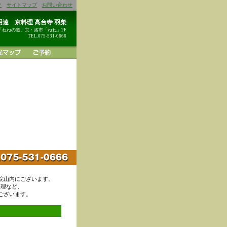
ク
サイトマップ
お問い合わせ
達 京料理 高台寺 羽柴
「ねねの道」京・洛市「ねね」2F
TEL.075-531-0666
院山内にございます。
料理など、
ございます。