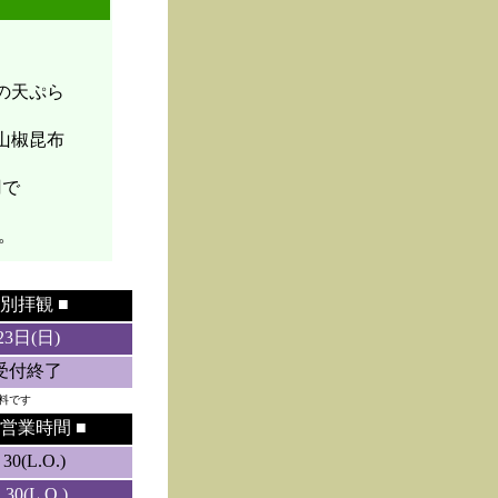
菜の天ぷら
山椒昆布
円で
。
別拝観 ■
23日(日)
5受付終了
料です
営業時間 ■
0(L.O.)
0(L.O.)