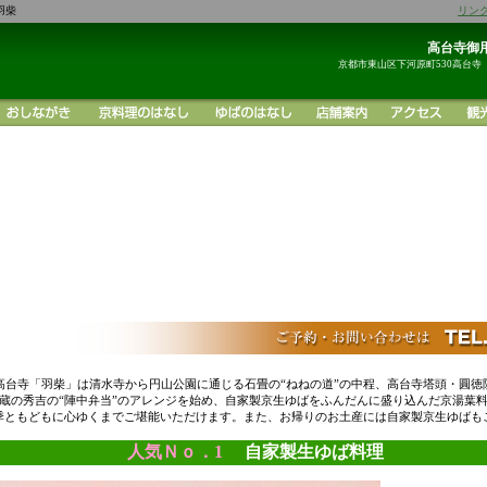
羽柴
リン
高台寺御用
京都市東山区下河原町530高台寺
高台寺「羽柴」は清水寺から円山公園に通じる石畳の“ねねの道”の中程、高台寺塔頭・圓徳
蔵の秀吉の“陣中弁当”のアレンジを始め、自家製京生ゆばをふんだんに盛り込んだ京湯葉
季ともどもに心ゆくまでご堪能いただけます。また、お帰りのお土産には自家製京生ゆばも
人気Ｎｏ．1
自家製生ゆば料理