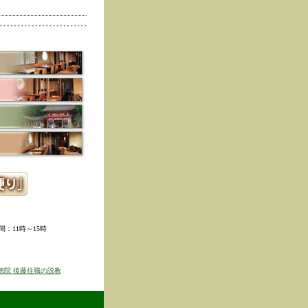
削除しました。
た。
寺冬の夜の茶会「夜咄」
ご利用いただきありがと
示しました。
ていただきました。
ました。
。
ました。
時間：11時～15時
せを表示しました
京のゆば粥御膳」のお知
徳院 後藤住職の説教
得ず、
価格改定をさせて