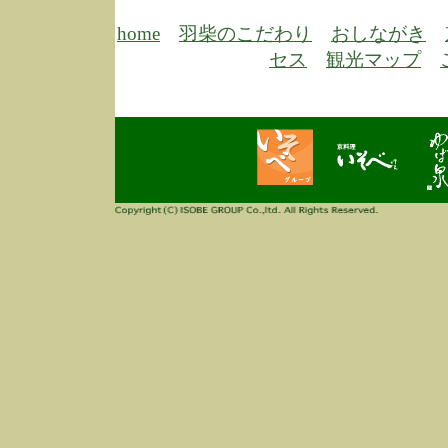
6/30
弊
膳
home
羽柴のこだわり
おしながき
5/26
昨
セス
観光マップ
定
改
ん
4/14
誠
3/3
高
多
春
す
当
ご
3/3
高
だ
多
春
当
ご
1/7
誠
2
来
info
毎