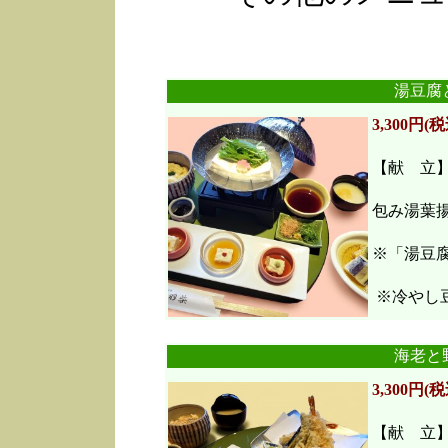
湯豆腐
3,300円(税
【献 立
包み湯葉
※「湯豆
※冷やし豆
海老と
3,300円(税
【献 立