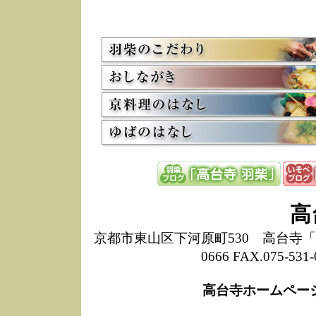
5/8
高
た
多
3/2
京
会
利
高
お
12/15
高
し
た
来
ぜ
12/8
誠
高
1
10/20
高
京都市東山区下河原町530 高台寺「ねね
期
0666 FAX.075-
前
当
高台寺ホームペー
8/18
高
し