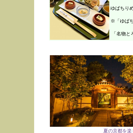
ゆばちり
※「ゆばち
「名物と
夏の京都を楽