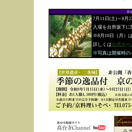
高
7月11日(土)～8月
入場を台所坂下に
※8月10日（月）
詳しくは
公式ホー
※写真は開催時の