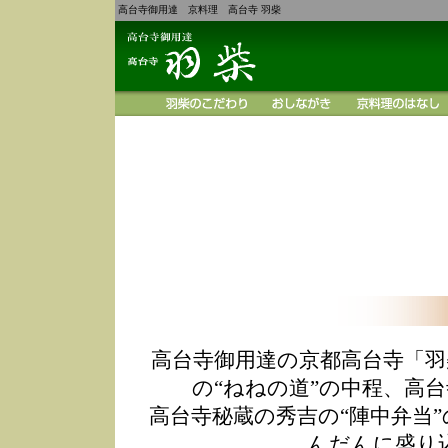
高台寺御用達 京料理 高台寺 羽柴
高台寺御用達の京都高台寺「羽
の“ねねの道”の中程、高
高台寺秘蔵の秀吉の“陣中弁当
んだんに盛り