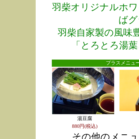
羽柴オリジナルホワ
ばグ
羽柴自家製の風味
「とろとろ湯葉
プラスメニ
湯豆腐
880円(税込)
その他のメニュ
●
●
●