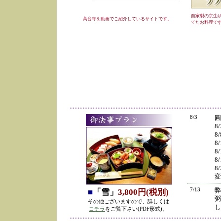
自家製の京生
高台寺を動画でご紹介しているサイトです。
てたお料理で
8/3
圓
8
8
8
8
8
8
変
7/13
弊
■
「雪」
3,800円(税別)
粥
その他ございますので、詳しくは
し
コチラ
をご覧下さい(PDF形式)。
の