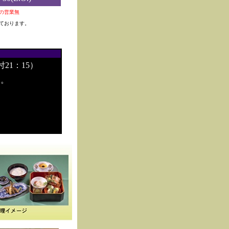
0夜の営業無
ております。
付21：15）
す。