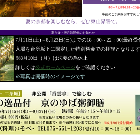
8/3～7と8/16.18～2
事前のご予約をおすすめし
夏の京都を楽しむなら、ぜひ東山界隈で。
●
高台寺・観月路開催のお知らせ
7月11日(土)～8月23日(日)までの18：00～22：00(最終受
入場を台所坂下に限定した特別料金での拝観となりま
※8月10日（月）は法要の為休止
詳しくは
公式ホームページ
をご確認ください
※写真は開催時のイメージです
●