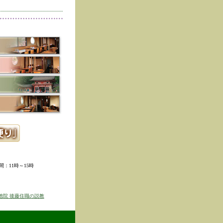
削除しました。
た。
寺冬の夜の茶会「夜咄」
ご利用いただきありがと
示しました。
ていただきました。
ました。
。
ました。
時間：11時～15時
せを表示しました
京のゆば粥御膳」のお知
徳院 後藤住職の説教
得ず、
価格改定をさせて