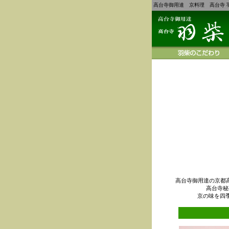
高台寺御用達 京料理 高台寺 
高台寺御用達の京都
高台寺秘
京の味を四