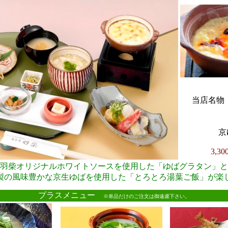
当店名物・
京
3,3
羽柴オリジナルホワイトソースを使用した「ゆばグラタン」と
製の風味豊かな京生ゆばを使用した「とろとろ湯葉ご飯」が楽
●
プラスメニュー
※単品だけのご注文は御遠慮下さい。