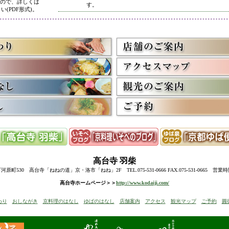
ので、詳しくは
す。
い(PDF形式)。
5/8
高台寺・圓徳院 春のライトアップ終了に伴い、表示を
多くのお客様にご利用いただき、ありがとうございまし
3/2
京料理いそべ担当・世界遺産二条城での特別昼食、高台
終了に伴い削除させていただきました。多くのお客様に
うございました。
高台寺・圓徳院・春の夜間ライトアップのお知らせを表
お越しの際のお食事に、ぜひ当店をご利用下さい。
12/15
高台寺・秋の夜間特別拝観終了に伴い、表示を削除させ
たくさんのお客様にお越しいただき、ありがとうござい
来年1月からの催しを2件表示させていただきました。
ぜひご予約下さい。
12/8
誠に勝手ながら12/10(水)臨時休業とさせていただきます
12/13(土)は寺院行事の為、休業とさせていただきます。
10/20
高台寺・圓徳院・秋の夜間特別拝観のお知らせを表示し
期間中はお昼の営業に加えて、夜も営業いたします。
高台寺
羽柴
前日までにご予約ください。
当日はお並びいただいた順に席へご案内いたします。
町530 高台寺「ねねの道」京・洛市「ねね」2F TEL.075-531-0666 FAX.075-531-0665 営業
8/18
高台寺・秋の夜の観月茶会と秋の夜間特別拝観のお知ら
高台寺ホームページ＞＞
http://www.kodaiji.com/
6/30
弊社グループ店舗、京料理いそべが担当いたします、「
わり
おしながき
京料理のはなし
ゆばのはなし
店舗案内
アクセス
観光マップ
ご予約
圓
らせを追加しました。
5/26
昨今の原材料費・燃料費・人件費等の高騰によりやむを
いただきます
。