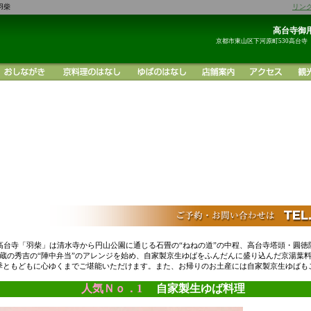
羽柴
リン
高台寺御用
京都市東山区下河原町530高台寺
高台寺「羽柴」は清水寺から円山公園に通じる石畳の“ねねの道”の中程、高台寺塔頭・圓徳
蔵の秀吉の“陣中弁当”のアレンジを始め、自家製京生ゆばをふんだんに盛り込んだ京湯葉
季ともどもに心ゆくまでご堪能いただけます。また、お帰りのお土産には自家製京生ゆばも
人気Ｎｏ．1
自家製生ゆば料理