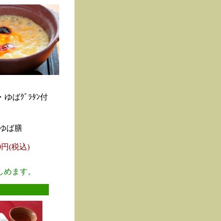
ゆばｸﾞﾗﾀﾝ付
ゆば膳
00円(税込)
しめます。