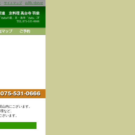
ク
サイトマップ
お問い合わせ
達 京料理 高台寺 羽柴
「ねねの道」京・洛市「ねね」2F
TEL.075-531-0666
院山内にございます。
料理など、
ございます。