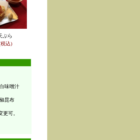
天ぷら
(税込)
白味噌汁
椒昆布
変更可。