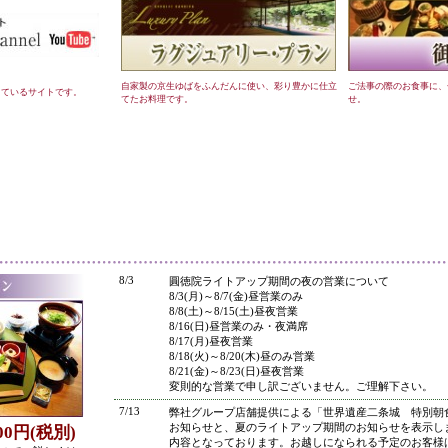
自家製の京生ゆばをふんだんに使い、彩り豊かに仕立
ご法事の際のお食事に、
しているサイトです。
てたお料理です。
せ。
●
8/3
圓徳院ライトアップ期間の夜の営業について
8/3(月)～8/7(金)昼営業のみ
8/8(土)～8/15(土)昼夜営業
8/16(日)昼営業のみ・夜満席
8/17(月)昼夜営業
8/18(火)～8/20(木)昼のみ営業
8/21(金)～8/23(日)昼夜営業
変則的な営業で申し訳ございません。ご理解下さい。
7/13
弊社グループ店舗提供による「世界遺産二条城 特別朝
お知らせと、夏のライトアップ期間のお知らせを表示し
800円(税別)
内容となっております。お越しになられる予定のお客様