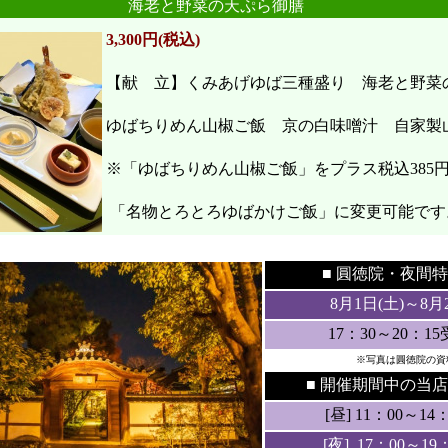
海老と野菜の天ぷら御膳
3,300円(税込)
【献 立】くみあげゆば三種盛り 海老と野
ゆばちりめん山椒ご飯 京の白味噌汁 自家製
※「ゆばちりめん山椒ご飯」をプラス税込385
「名物とろとろゆばかけご飯」に変更可能です
●
●
■ 圓徳院・
夜間特
8月1日(土
)～8月
17：30～20：1
※写真は圓徳院の資
■ 開催期間中の当店
[昼] 11：00～14：3
[夜] 17：00～19：3