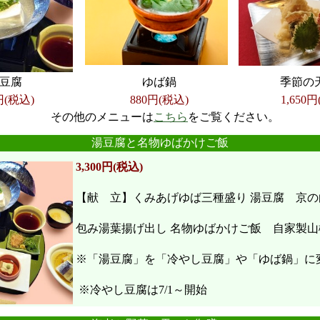
豆腐
ゆば鍋
季節の
円(税込)
880円(税込)
1,650
円
その他のメニューは
こちら
をご覧ください。
●
●
●
●
●
●
湯豆腐と名物ゆばかけご飯
3,300円(税込)
【献 立】くみあげゆば三種盛り 湯豆腐 京の
包み湯葉揚げ出し 名物ゆばかけご飯 自家製山
※「湯豆腐」を「冷やし豆腐」や「ゆば鍋」に
※冷やし豆腐は7/1～開始
●