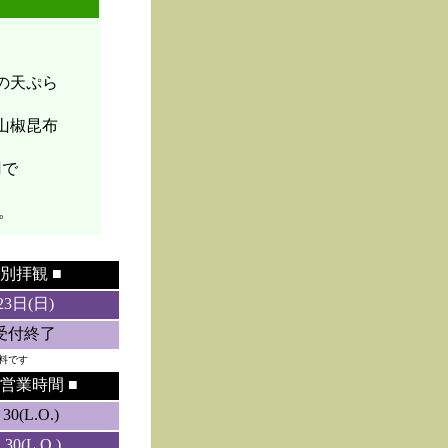
菜の天ぷら
山椒昆布
円で
。
別拝観 ■
23日(日)
5受付終了
料です
営業時間 ■
0(L.O.)
0(L.O.)