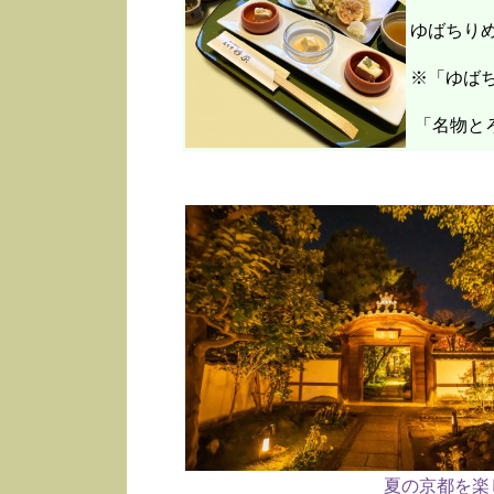
ゆばちり
※「ゆばち
「名物と
夏の京都を楽