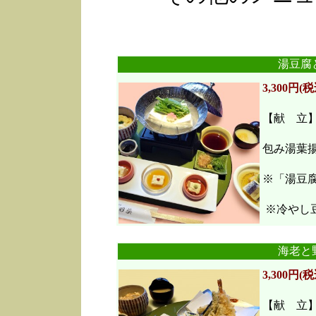
湯豆腐
3,300円(税
【献 立
包み湯葉
※「湯豆
※冷やし豆
海老と
3,300円(税
【献 立