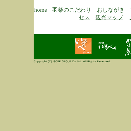
6/30
弊
膳
home
羽柴のこだわり
おしながき
5/26
昨
セス
観光マップ
定
改
ん
4/14
誠
3/3
高
多
春
す
当
ご
3/3
高
だ
多
春
当
ご
1/7
誠
2
来
info
毎