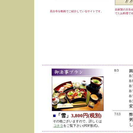
自家製の京生
高台寺を動画でご紹介しているサイトです。
てたお料理で
8/3
圓
8
8
8
8
8
8
変
7/13
弊
■
「雪」
3,800円(税別)
粥
その他ございますので、詳しくは
し
コチラ
をご覧下さい(PDF形式)。
の