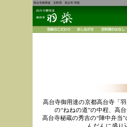
高台寺御用達 京料理 高台寺 羽柴
高台寺御用達の京都高台寺「羽
の“ねねの道”の中程、高
高台寺秘蔵の秀吉の“陣中弁当
んだんに盛り