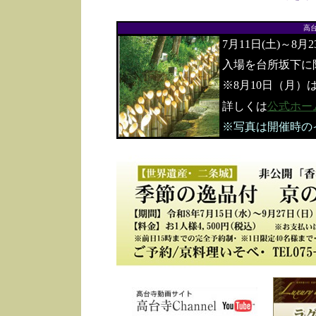
高
7月11日(土)～8月
入場を台所坂下に
※8月10日（月）
詳しくは
公式ホー
※写真は開催時の