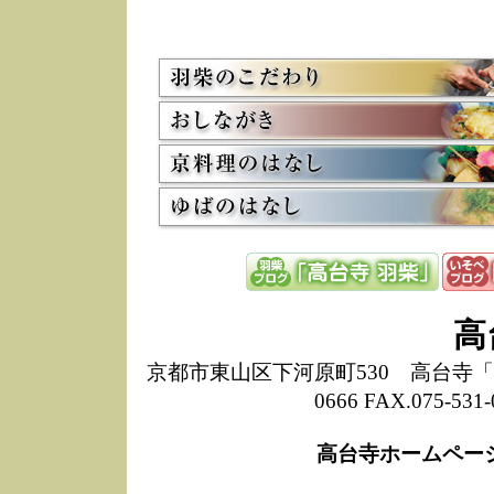
5/8
高
た
多
3/2
京
会
利
高
お
12/15
高
し
た
来
ぜ
12/8
誠
高
1
10/20
高
京都市東山区下河原町530 高台寺「ねね
期
0666 FAX.075-
前
当
高台寺ホームペー
8/18
高
し