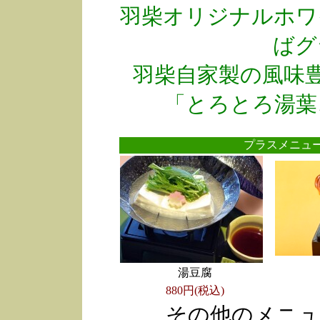
羽柴オリジナルホワ
ばグ
羽柴自家製の風味
「とろとろ湯葉
プラスメニ
湯豆腐
880円(税込)
その他のメニュ
●
●
●