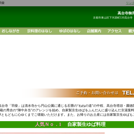
羽柴
リン
高台寺御用
京都市東山区下河原町530高台寺
高台寺「羽柴」は清水寺から円山公園に通じる石畳の“ねねの道”の中程、高台寺塔頭・圓徳
蔵の秀吉の“陣中弁当”のアレンジを始め、自家製京生ゆばをふんだんに盛り込んだ京湯葉
季ともどもに心ゆくまでご堪能いただけます。また、お帰りのお土産には自家製京生ゆばも
人気Ｎｏ．1
自家製生ゆば料理