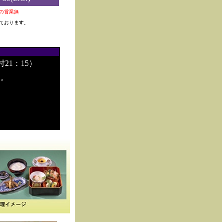
0夜の営業無
ております。
付21：15）
す。