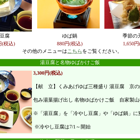
豆腐
ゆば鍋
季節の
円(税込)
880円(税込)
1,650
円
その他のメニューは
こちら
をご覧ください。
●
●
●
●
●
●
湯豆腐と名物ゆばかけご飯
3,300円(税込)
【献 立】くみあげゆば三種盛り 湯豆腐 京の
包み湯葉揚げ出し 名物ゆばかけご飯 自家製山
※「湯豆腐」を「冷やし豆腐」や「ゆば鍋」に
※冷やし豆腐は7/1～開始
●