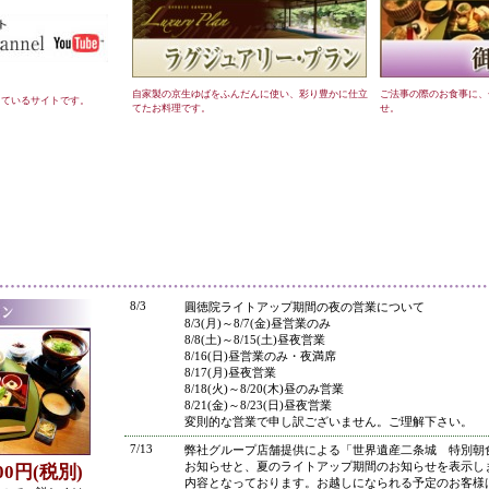
自家製の京生ゆばをふんだんに使い、彩り豊かに仕立
ご法事の際のお食事に、
しているサイトです。
てたお料理です。
せ。
●
8/3
圓徳院ライトアップ期間の夜の営業について
8/3(月)～8/7(金)昼営業のみ
8/8(土)～8/15(土)昼夜営業
8/16(日)昼営業のみ・夜満席
8/17(月)昼夜営業
8/18(火)～8/20(木)昼のみ営業
8/21(金)～8/23(日)昼夜営業
変則的な営業で申し訳ございません。ご理解下さい。
7/13
弊社グループ店舗提供による「世界遺産二条城 特別朝
お知らせと、夏のライトアップ期間のお知らせを表示し
800円(税別)
内容となっております。お越しになられる予定のお客様