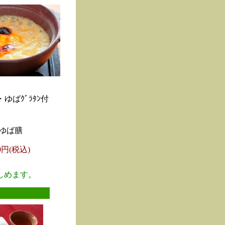
ゆばｸﾞﾗﾀﾝ付
ゆば膳
00円(税込)
しめます。