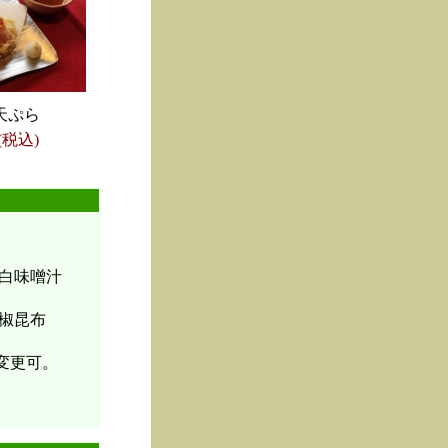
天ぷら
(税込)
白味噌汁
椒昆布
変更可。