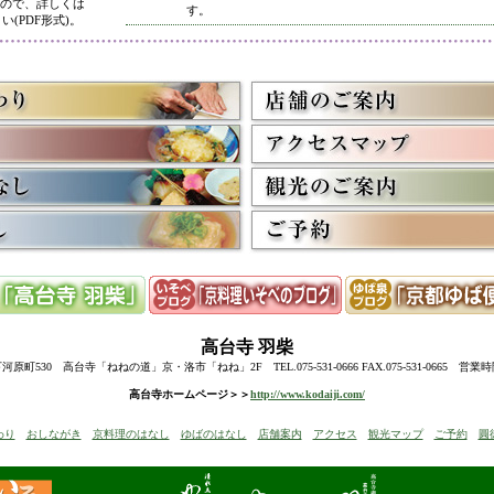
ので、詳しくは
す。
い(PDF形式)。
5/8
高台寺・圓徳院 春のライトアップ終了に伴い、表示を
多くのお客様にご利用いただき、ありがとうございまし
3/2
京料理いそべ担当・世界遺産二条城での特別昼食、高台
終了に伴い削除させていただきました。多くのお客様に
うございました。
高台寺・圓徳院・春の夜間ライトアップのお知らせを表
お越しの際のお食事に、ぜひ当店をご利用下さい。
12/15
高台寺・秋の夜間特別拝観終了に伴い、表示を削除させ
たくさんのお客様にお越しいただき、ありがとうござい
来年1月からの催しを2件表示させていただきました。
ぜひご予約下さい。
12/8
誠に勝手ながら12/10(水)臨時休業とさせていただきます
12/13(土)は寺院行事の為、休業とさせていただきます。
10/20
高台寺・圓徳院・秋の夜間特別拝観のお知らせを表示し
期間中はお昼の営業に加えて、夜も営業いたします。
高台寺
羽柴
前日までにご予約ください。
当日はお並びいただいた順に席へご案内いたします。
町530 高台寺「ねねの道」京・洛市「ねね」2F TEL.075-531-0666 FAX.075-531-0665 営業
8/18
高台寺・秋の夜の観月茶会と秋の夜間特別拝観のお知ら
高台寺ホームページ＞＞
http://www.kodaiji.com/
6/30
弊社グループ店舗、京料理いそべが担当いたします、「
わり
おしながき
京料理のはなし
ゆばのはなし
店舗案内
アクセス
観光マップ
ご予約
圓
らせを追加しました。
5/26
昨今の原材料費・燃料費・人件費等の高騰によりやむを
いただきます
。