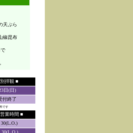
菜の天ぷら
山椒昆布
円で
。
別拝観 ■
23日(日)
5受付終了
料です
営業時間 ■
0(L.O.)
0(L.O.)