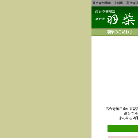
高台寺御用達 京料理 高台寺 
高台寺御用達の京都
高台寺秘
京の味を四