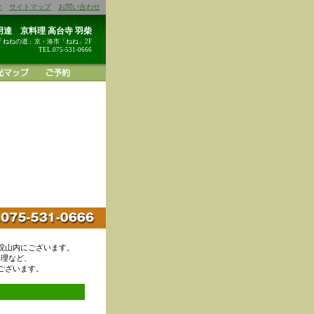
ク
サイトマップ
お問い合わせ
達 京料理 高台寺 羽柴
「ねねの道」京・洛市「ねね」2F
TEL.075-531-0666
院山内にございます。
料理など、
ございます。