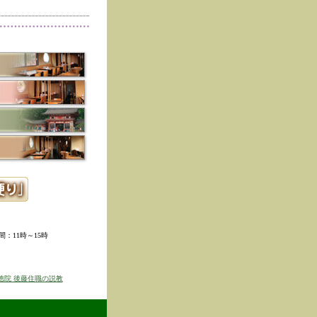
削除しました。
た。
寺冬の夜の茶会「夜咄」
ご利用いただきありがと
示しました。
ていただきました。
ました。
。
ました。
時間：11時～15時
せを表示しました
京のゆば粥御膳」のお知
徳院 後藤住職の説教
得ず、
価格改定をさせて