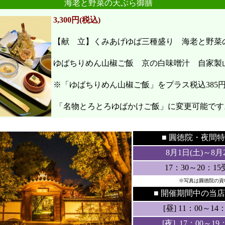
海老と野菜の天ぷら御膳
3,300円(税込)
【献 立】くみあげゆば三種盛り 海老と野
ゆばちりめん山椒ご飯 京の白味噌汁 自家製
※「ゆばちりめん山椒ご飯」をプラス税込385
「名物とろとろゆばかけご飯」に変更可能です
●
●
■ 圓徳院・
夜間特
8月1日(土
)～8月
17：30～20：1
※写真は圓徳院の資
■ 開催期間中の当店
[昼] 11：00～14：3
[夜] 17：00～19：3