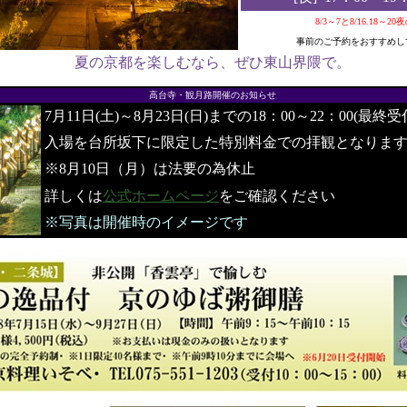
8/3～7と8/16.18～2
事前のご予約をおすすめし
夏の京都を楽しむなら、ぜひ東山界隈で。
●
高台寺・観月路開催のお知らせ
7月11日(土)～8月23日(日)までの18：00～22：00(最終受
入場を台所坂下に限定した特別料金での拝観となりま
※8月10日（月）は法要の為休止
詳しくは
公式ホームページ
をご確認ください
※写真は開催時のイメージです
●