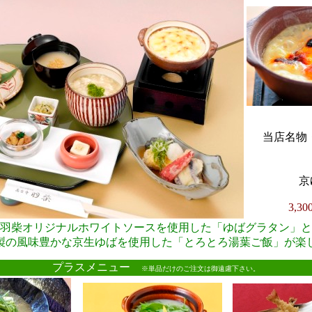
当店名物・
京
3,3
羽柴オリジナルホワイトソースを使用した「ゆばグラタン」と
製の風味豊かな京生ゆばを使用した「とろとろ湯葉ご飯」が楽
●
プラスメニュー
※単品だけのご注文は御遠慮下さい。