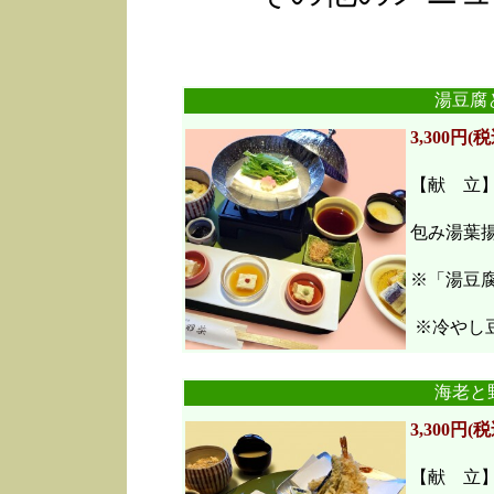
湯豆腐
3,300円(税
【献 立
包み湯葉
※「湯豆
※冷やし豆
海老と
3,300円(税
【献 立