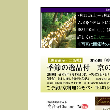
高
7月11日(土)～8月
入場を台所坂下に
※8月10日（月）
詳しくは
公式ホー
※写真は開催時の