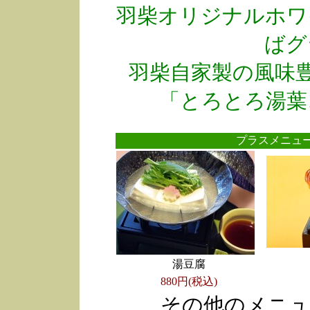
羽柴オリジナルホワ
ばグ
羽柴自家製の風味
「とろとろ湯葉
プラスメニ
湯豆腐
880円(税込)
その他のメニュ
●
●
●