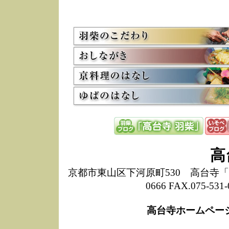
5/8
高
た
多
3/2
京
会
利
高
お
12/15
高
し
た
来
ぜ
12/8
誠
高
1
10/20
高
京都市東山区下河原町530 高台寺「ねね
期
0666 FAX.075-
前
当
高台寺ホームペー
8/18
高
し