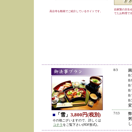
自家製の京生
高台寺を動画でご紹介しているサイトです。
てたお料理で
8/3
圓
8
8
8
8
8
8
変
7/13
弊
■
「雪」
3,800円(税別)
粥
その他ございますので、詳しくは
し
コチラ
をご覧下さい(PDF形式)。
の