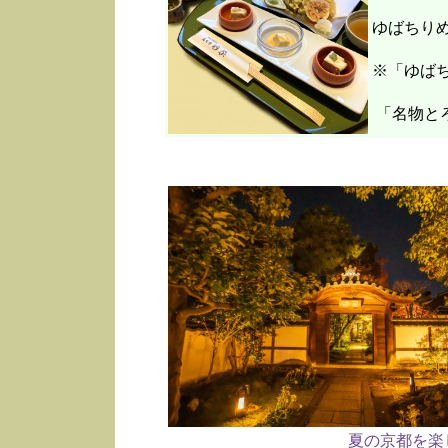
ゆばちり
※「ゆばち
「名物と
夏の京都を楽