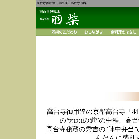
高台寺御用達 京料理 高台寺 羽柴
高台寺御用達の京都高台寺「羽
の“ねねの道”の中程、高
高台寺秘蔵の秀吉の“陣中弁当
んだんに盛り