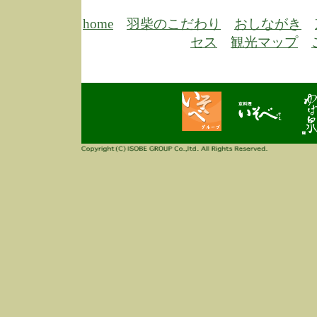
6/30
弊
膳
home
羽柴のこだわり
おしながき
5/26
昨
セス
観光マップ
定
改
ん
4/14
誠
3/3
高
多
春
す
当
ご
3/3
高
だ
多
春
当
ご
1/7
誠
2
来
info
毎