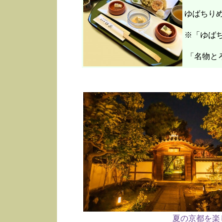
ゆばちり
※「ゆばち
「名物と
夏の京都を楽