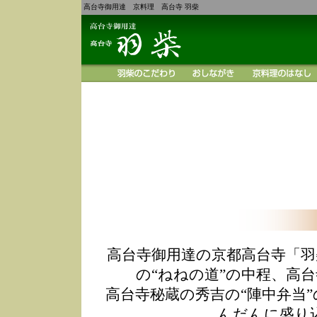
高台寺御用達 京料理 高台寺 羽柴
高台寺御用達の京都高台寺「羽
の“ねねの道”の中程、高
高台寺秘蔵の秀吉の“陣中弁当
んだんに盛り