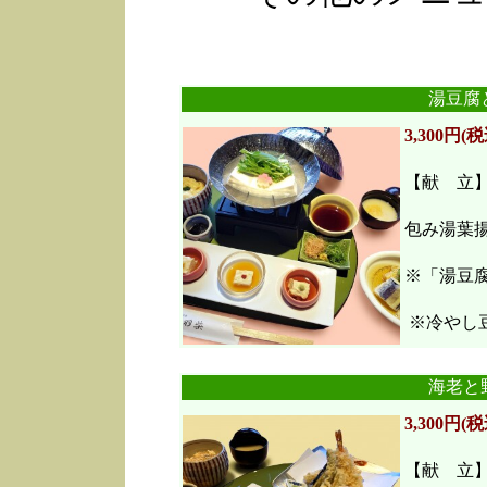
湯豆腐
3,300円(税
【献 立
包み湯葉
※「湯豆
※冷やし豆
海老と
3,300円(税
【献 立