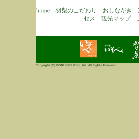
6/30
弊
膳
home
羽柴のこだわり
おしながき
5/26
昨
セス
観光マップ
定
改
ん
4/14
誠
3/3
高
多
春
す
当
ご
3/3
高
だ
多
春
当
ご
1/7
誠
2
来
info
毎