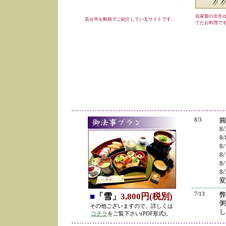
自家製の京生
高台寺を動画でご紹介しているサイトです。
てたお料理で
8/3
圓
8
8
8
8
8
8
変
7/13
弊
■
「雪」
3,800円(税別)
粥
その他ございますので、詳しくは
し
コチラ
をご覧下さい(PDF形式)。
の