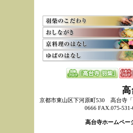
5/8
高
た
多
3/2
京
会
利
高
お
12/15
高
し
た
来
ぜ
12/8
誠
高
1
10/20
高
京都市東山区下河原町530 高台寺「ねね
期
0666 FAX.075-
前
当
高台寺ホームペー
8/18
高
し