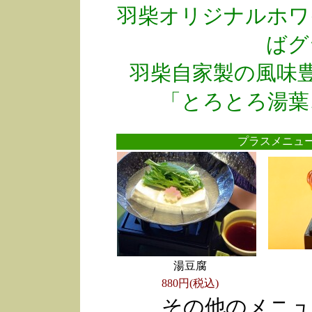
羽柴オリジナルホワ
ばグ
羽柴自家製の風味
「とろとろ湯葉
プラスメニ
湯豆腐
880円(税込)
その他のメニュ
●
●
●