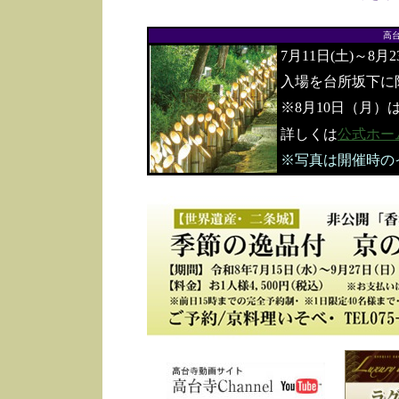
高
7月11日(土)～8月
入場を台所坂下に
※8月10日（月）
詳しくは
公式ホー
※写真は開催時の