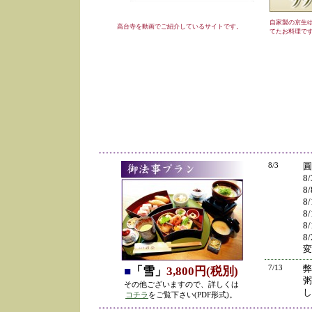
自家製の京生
高台寺を動画でご紹介しているサイトです。
てたお料理で
8/3
圓
8
8
8
8
8
8
変
7/13
弊
■
「雪」
3,800円(税別)
粥
その他ございますので、詳しくは
し
コチラ
をご覧下さい(PDF形式)。
の