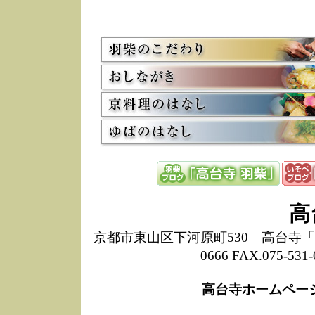
5/8
高
た
多
3/2
京
会
利
高
お
12/15
高
し
た
来
ぜ
12/8
誠
高
1
10/20
高
京都市東山区下河原町530 高台寺「ねね
期
0666 FAX.075-
前
当
高台寺ホームペー
8/18
高
し