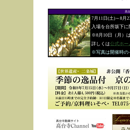
高
7月11日(土)～8月
入場を台所坂下に
※8月10日（月）
詳しくは
公式ホー
※写真は開催時の