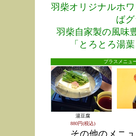
羽柴オリジナルホワ
ばグ
羽柴自家製の風味
「とろとろ湯葉
プラスメニ
湯豆腐
880円(税込)
その他のメニュ
●
●
●