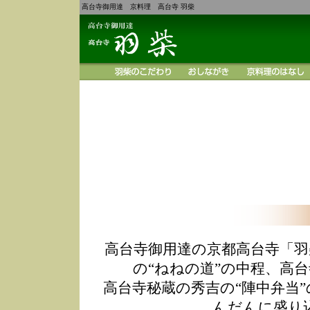
高台寺御用達 京料理 高台寺 羽柴
高台寺御用達の京都高台寺「羽
の“ねねの道”の中程、高
高台寺秘蔵の秀吉の“陣中弁当
んだんに盛り