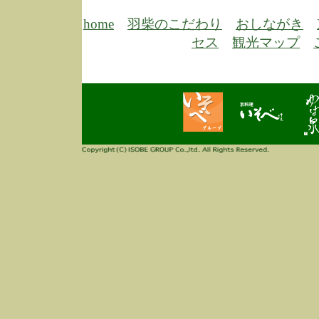
6/30
弊
膳
home
羽柴のこだわり
おしながき
5/26
昨
セス
観光マップ
定
改
ん
4/14
誠
3/3
高
多
春
す
当
ご
3/3
高
だ
多
春
当
ご
1/7
誠
2
来
info
毎