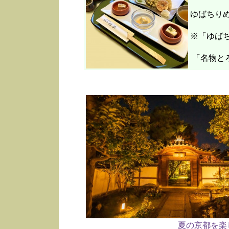
ゆばちり
※「ゆばち
「名物と
夏の京都を楽