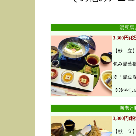
湯豆腐
3,300円(税
【献 立
包み湯葉
※「湯豆
※冷やし豆
海老と
3,300円(税
【献 立