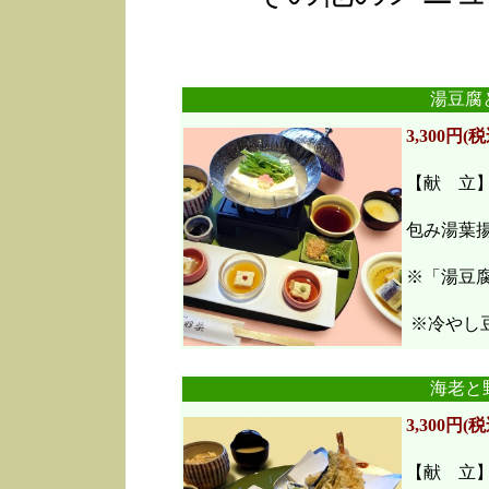
湯豆腐
3,300円(税
【献 立
包み湯葉
※「湯豆
※冷やし豆
海老と
3,300円(税
【献 立