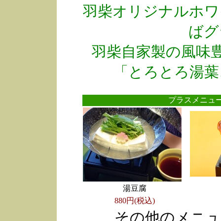
羽柴オリジナルホワ
ばグ
羽柴自家製の風味
「とろとろ湯葉
プラスメニ
湯豆腐
880円(税込)
その他のメニュ
●
●
●