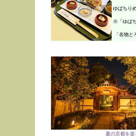
ゆばちり
※「ゆばち
「名物と
夏の京都を楽