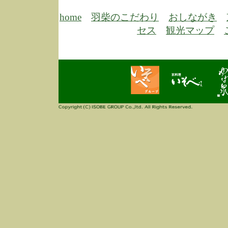
6/30
弊
膳
home
羽柴のこだわり
おしながき
5/26
昨
セス
観光マップ
定
改
ん
4/14
誠
3/3
高
多
春
す
当
ご
3/3
高
だ
多
春
当
ご
1/7
誠
2
来
info
毎