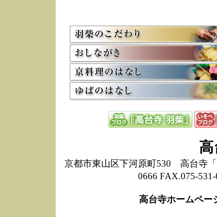
5/8
高
た
多
3/2
京
会
利
高
お
12/15
高
し
た
来
ぜ
12/8
誠
高
1
10/20
高
京都市東山区下河原町530 高台寺「ねね
期
0666 FAX.075-
前
当
高台寺ホームペー
8/18
高
し