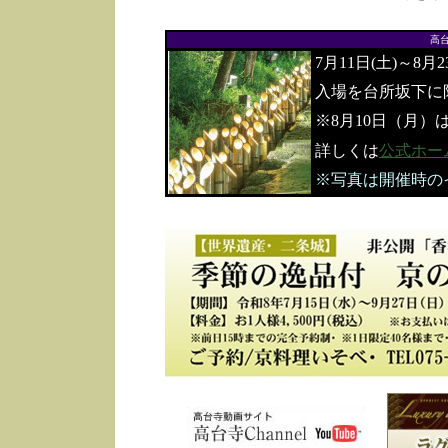
高
7月11日(土)～8月
入場を台所坂下に
※8月10日（月）
詳しくは
公式ホー
※写真は開催時の