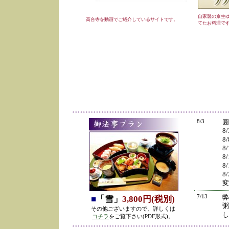
自家製の京生
高台寺を動画でご紹介しているサイトです。
てたお料理で
8/3
圓
8
8
8
8
8
8
変
7/13
弊
■
「雪」
3,800円(税別)
粥
その他ございますので、詳しくは
し
コチラ
をご覧下さい(PDF形式)。
の