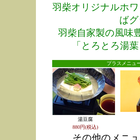
羽柴オリジナルホワ
ばグ
羽柴自家製の風味
「とろとろ湯葉
プラスメニ
湯豆腐
880円(税込)
その他のメニュ
●
●
●