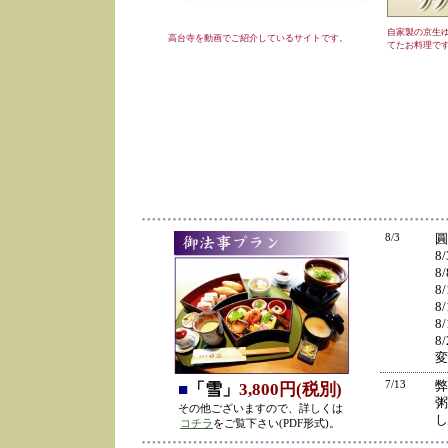
自家製の京生
高台寺を動画でご紹介しているサイトです。
てたお料理で
8/3
圓
8
8
8
8
8
8
変
7/13
弊
■
「雪」
3,800円(税別)
粥
その他ございますので、詳しくは
し
コチラ
をご覧下さい(PDF形式)。
の