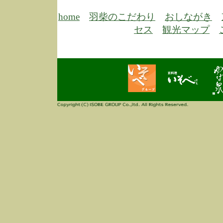
6/30
弊
膳
home
羽柴のこだわり
おしながき
5/26
昨
セス
観光マップ
定
改
ん
4/14
誠
3/3
高
多
春
す
当
ご
3/3
高
だ
多
春
当
ご
1/7
誠
2
来
info
毎