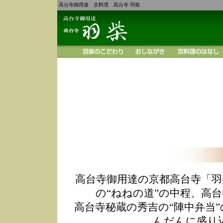
高台寺御用達 京料理 高台寺 羽柴
高台寺御用達の京都高台寺「羽
の“ねねの道”の中程、高
高台寺秘蔵の秀吉の“陣中弁当
んだんに盛り