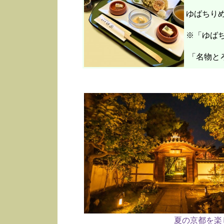
ゆばちり
※「ゆばち
「名物と
夏の京都を楽