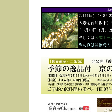
高
7月11日(土)～8月
入場を台所坂下に
※8月10日（月）
詳しくは
公式ホー
※写真は開催時の