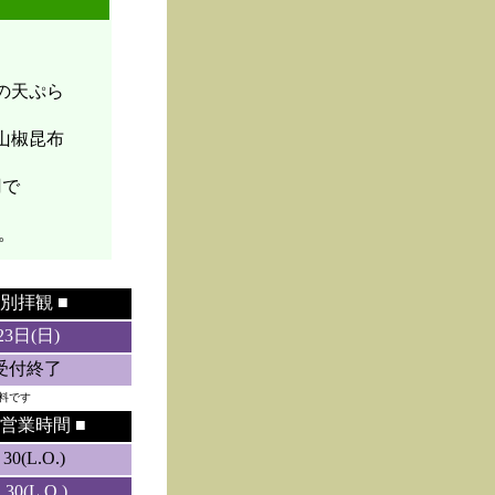
菜の天ぷら
山椒昆布
円で
。
別拝観 ■
23日(日)
5受付終了
料です
営業時間 ■
0(L.O.)
0(L.O.)