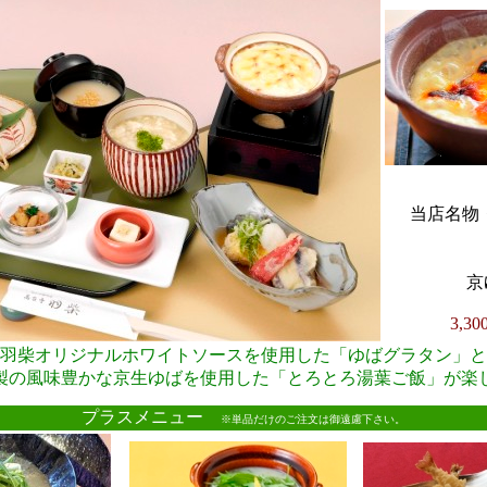
当店名物・
京
3,3
羽柴オリジナルホワイトソースを使用した「ゆばグラタン」と
製の風味豊かな京生ゆばを使用した「とろとろ湯葉ご飯」が楽
●
プラスメニュー
※単品だけのご注文は御遠慮下さい。