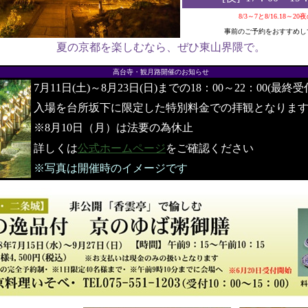
8/3～7と8/16.18～2
事前のご予約をおすすめし
夏の京都を楽しむなら、ぜひ東山界隈で。
●
高台寺・観月路開催のお知らせ
7月11日(土)～8月23日(日)までの18：00～22：00(最終受
入場を台所坂下に限定した特別料金での拝観となりま
※8月10日（月）は法要の為休止
詳しくは
公式ホームページ
をご確認ください
※写真は開催時のイメージです
●