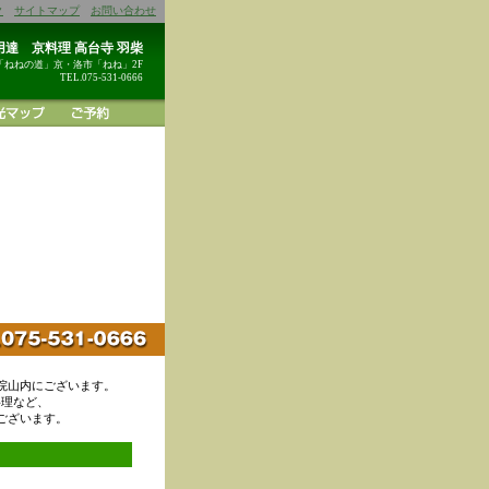
ク
サイトマップ
お問い合わせ
達 京料理 高台寺 羽柴
「ねねの道」京・洛市「ねね」2F
TEL.075-531-0666
院山内にございます。
料理など、
ございます。