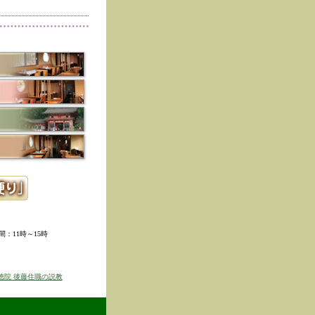
削除しました。
た。
寺冬の夜の茶会「夜咄」
ご利用いただきありがと
示しました。
ていただきました。
ました。
。
ました。
時間：11時～15時
せを表示しました
京のゆば粥御膳」のお知
徳院 後藤住職の説教
得ず、
価格改定をさせて