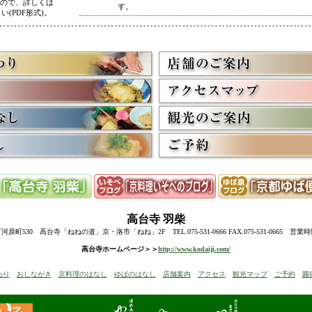
ので、詳しくは
す。
い(PDF形式)。
5/8
高台寺・圓徳院 春のライトアップ終了に伴い、表示を
多くのお客様にご利用いただき、ありがとうございまし
3/2
京料理いそべ担当・世界遺産二条城での特別昼食、高台
終了に伴い削除させていただきました。多くのお客様に
うございました。
高台寺・圓徳院・春の夜間ライトアップのお知らせを表
お越しの際のお食事に、ぜひ当店をご利用下さい。
12/15
高台寺・秋の夜間特別拝観終了に伴い、表示を削除させ
たくさんのお客様にお越しいただき、ありがとうござい
来年1月からの催しを2件表示させていただきました。
ぜひご予約下さい。
12/8
誠に勝手ながら12/10(水)臨時休業とさせていただきます
12/13(土)は寺院行事の為、休業とさせていただきます。
10/20
高台寺・圓徳院・秋の夜間特別拝観のお知らせを表示し
期間中はお昼の営業に加えて、夜も営業いたします。
高台寺
羽柴
前日までにご予約ください。
当日はお並びいただいた順に席へご案内いたします。
町530 高台寺「ねねの道」京・洛市「ねね」2F TEL.075-531-0666 FAX.075-531-0665 営業
8/18
高台寺・秋の夜の観月茶会と秋の夜間特別拝観のお知ら
高台寺ホームページ＞＞
http://www.kodaiji.com/
6/30
弊社グループ店舗、京料理いそべが担当いたします、「
わり
おしながき
京料理のはなし
ゆばのはなし
店舗案内
アクセス
観光マップ
ご予約
圓
らせを追加しました。
5/26
昨今の原材料費・燃料費・人件費等の高騰によりやむを
いただきます
。