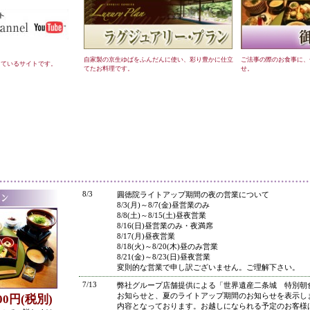
自家製の京生ゆばをふんだんに使い、彩り豊かに仕立
ご法事の際のお食事に、
しているサイトです。
てたお料理です。
せ。
●
8/3
圓徳院ライトアップ期間の夜の営業について
8/3(月)～8/7(金)昼営業のみ
8/8(土)～8/15(土)昼夜営業
8/16(日)昼営業のみ・夜満席
8/17(月)昼夜営業
8/18(火)～8/20(木)昼のみ営業
8/21(金)～8/23(日)昼夜営業
変則的な営業で申し訳ございません。ご理解下さい。
7/13
弊社グループ店舗提供による「世界遺産二条城 特別朝
お知らせと、夏のライトアップ期間のお知らせを表示し
800円(税別)
内容となっております。お越しになられる予定のお客様