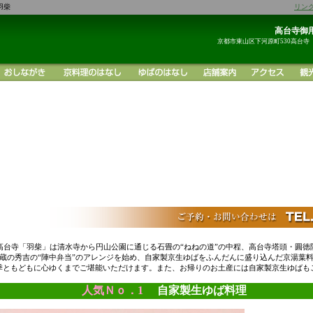
羽柴
リン
高台寺御用
京都市東山区下河原町530高台寺
高台寺「羽柴」は清水寺から円山公園に通じる石畳の“ねねの道”の中程、高台寺塔頭・圓徳
蔵の秀吉の“陣中弁当”のアレンジを始め、自家製京生ゆばをふんだんに盛り込んだ京湯葉
季ともどもに心ゆくまでご堪能いただけます。また、お帰りのお土産には自家製京生ゆばも
人気Ｎｏ．1
自家製生ゆば料理