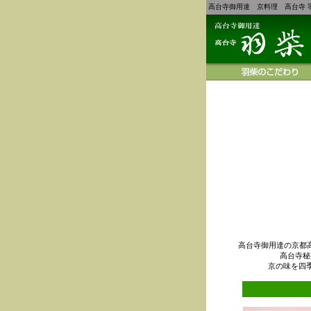
高台寺御用達 京料理 高台寺 
高台寺御用達の京都
高台寺秘
京の味を四