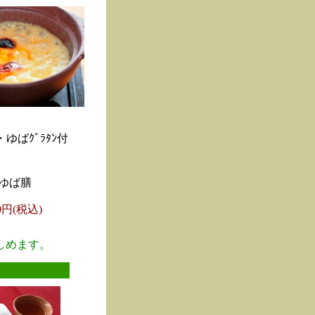
ゆばｸﾞﾗﾀﾝ付
ゆば膳
00円(税込)
しめます。