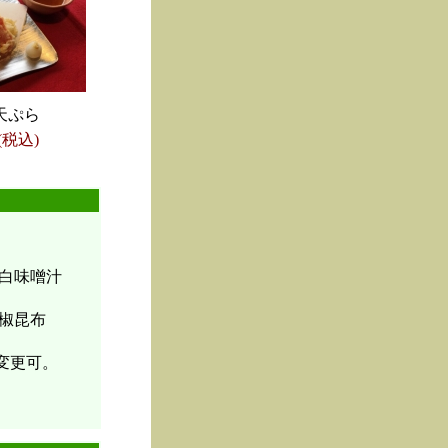
天ぷら
(税込)
白味噌汁
椒昆布
変更可。