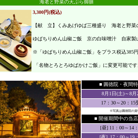
海老と野菜の天ぷら御膳
3,300円(税込)
【献 立】くみあげゆば三種盛り 海老と野
ゆばちりめん山椒ご飯 京の白味噌汁 自家製
※「ゆばちりめん山椒ご飯」をプラス税込385
「名物とろとろゆばかけご飯」に変更可能です
●
●
■ 圓徳院・
夜間特
8月1日(土
)～8月
17：30～20：1
※写真は圓徳院の資
■ 開催期間中の当店
[昼] 11：00～14：3
[夜] 17：00～19：3