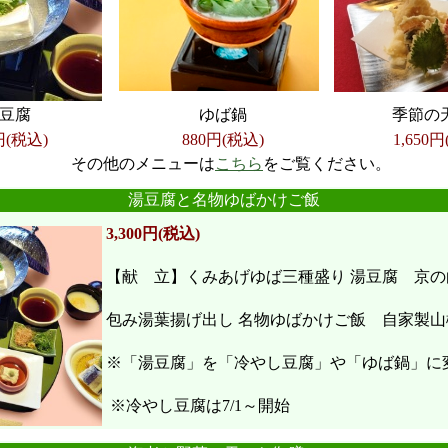
豆腐
ゆば鍋
季節の
円(税込)
880円(税込)
1,650
円
その他のメニューは
こちら
をご覧ください。
●
●
●
●
●
●
湯豆腐と名物ゆばかけご飯
3,300円(税込)
【献 立】くみあげゆば三種盛り 湯豆腐 京の
包み湯葉揚げ出し 名物ゆばかけご飯 自家製山
※「湯豆腐」を「冷やし豆腐」や「ゆば鍋」に
※冷やし豆腐は7/1～開始
●