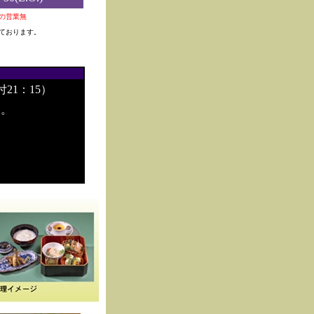
0夜の営業無
ております。
付21：15）
す。