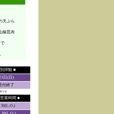
菜の天ぷら
山椒昆布
円で
。
別拝観 ■
23日(日)
5受付終了
料です
営業時間 ■
0(L.O.)
0(L.O.)