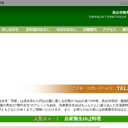
羽柴
リン
高台寺御用
京都市東山区下河原町530高台寺
高台寺「羽柴」は清水寺から円山公園に通じる石畳の“ねねの道”の中程、高台寺塔頭・圓徳
蔵の秀吉の“陣中弁当”のアレンジを始め、自家製京生ゆばをふんだんに盛り込んだ京湯葉
季ともどもに心ゆくまでご堪能いただけます。また、お帰りのお土産には自家製京生ゆばも
人気Ｎｏ．1
自家製生ゆば料理