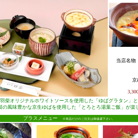
当店名物・
京
3,3
羽柴オリジナルホワイトソースを使用した「ゆばグラタン」と
製の風味豊かな京生ゆばを使用した「とろとろ湯葉ご飯」が楽
●
プラスメニュー
※単品だけのご注文は御遠慮下さい。