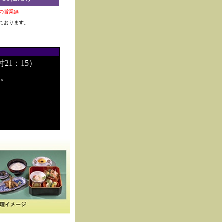
0夜の営業無
ております。
付21：15）
す。