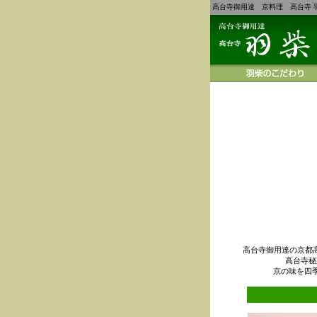
高台寺御用達 京料理 高台寺 
高台寺御用達の京都
高台寺秘
京の味を四