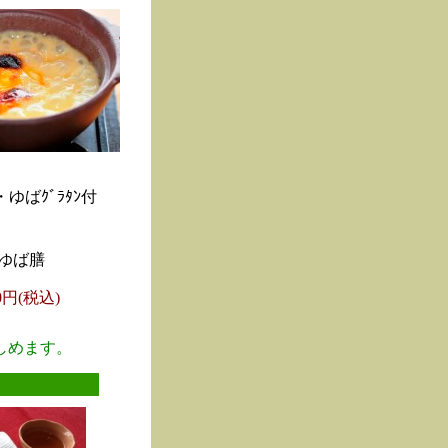
ゆばｸﾞﾗﾀﾝ付
ゆば膳
00円(税込)
しめます。