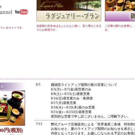
自家製の京生ゆばをふんだんに使い、彩り豊かに仕立
ご法事の際のお食事に、
しているサイトです。
てたお料理です。
せ。
●
8/3
圓徳院ライトアップ期間の夜の営業について
8/3(月)～8/7(金)昼営業のみ
8/8(土)～8/15(土)昼夜営業
8/16(日)昼営業のみ・夜満席
8/17(月)昼夜営業
8/18(火)～8/20(木)昼のみ営業
8/21(金)～8/23(日)昼夜営業
変則的な営業で申し訳ございません。ご理解下さい。
7/13
弊社グループ店舗提供による「世界遺産二条城 特別朝
お知らせと、夏のライトアップ期間のお知らせを表示し
800円(税別)
内容となっております。お越しになられる予定のお客様