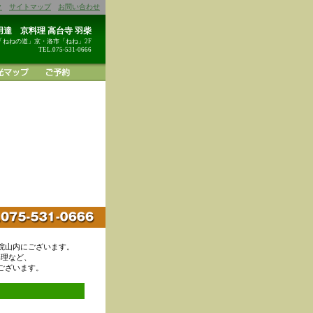
ク
サイトマップ
お問い合わせ
達 京料理 高台寺 羽柴
「ねねの道」京・洛市「ねね」2F
TEL.075-531-0666
院山内にございます。
料理など、
ございます。