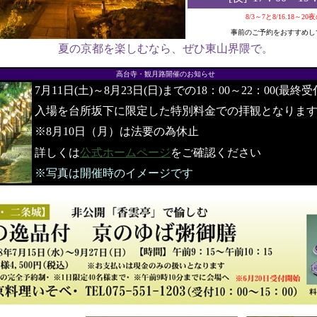
8/3～7と8/16.18～2
事前のご予約をおすすめし
夏の京都を楽しむなら、ぜひ東山界隈で。
●
高台寺・観月路開催のお知らせ
7月11日(土)～8月23日(日)までの18：00～22：00(最終受
入場を台所坂下に限定した特別料金での拝観となりま
※8月10日（月）は法要の為休止
詳しくは
公式ホームページ
をご確認ください
※写真は開催時のイメージです
●