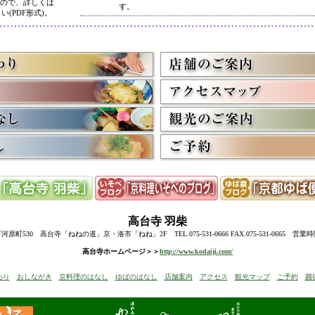
ので、詳しくは
す。
い(PDF形式)。
5/8
高台寺・圓徳院 春のライトアップ終了に伴い、表示を
多くのお客様にご利用いただき、ありがとうございまし
3/2
京料理いそべ担当・世界遺産二条城での特別昼食、高台
終了に伴い削除させていただきました。多くのお客様に
うございました。
高台寺・圓徳院・春の夜間ライトアップのお知らせを表
お越しの際のお食事に、ぜひ当店をご利用下さい。
12/15
高台寺・秋の夜間特別拝観終了に伴い、表示を削除させ
たくさんのお客様にお越しいただき、ありがとうござい
来年1月からの催しを2件表示させていただきました。
ぜひご予約下さい。
12/8
誠に勝手ながら12/10(水)臨時休業とさせていただきます
12/13(土)は寺院行事の為、休業とさせていただきます。
10/20
高台寺・圓徳院・秋の夜間特別拝観のお知らせを表示し
期間中はお昼の営業に加えて、夜も営業いたします。
高台寺
羽柴
前日までにご予約ください。
当日はお並びいただいた順に席へご案内いたします。
町530 高台寺「ねねの道」京・洛市「ねね」2F TEL.075-531-0666 FAX.075-531-0665 営業
8/18
高台寺・秋の夜の観月茶会と秋の夜間特別拝観のお知ら
高台寺ホームページ＞＞
http://www.kodaiji.com/
6/30
弊社グループ店舗、京料理いそべが担当いたします、「
わり
おしながき
京料理のはなし
ゆばのはなし
店舗案内
アクセス
観光マップ
ご予約
圓
らせを追加しました。
5/26
昨今の原材料費・燃料費・人件費等の高騰によりやむを
いただきます
。