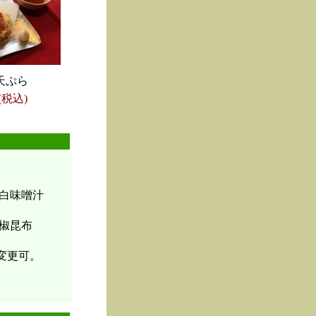
天ぷら
(税込)
白味噌汁
椒昆布
変更可。