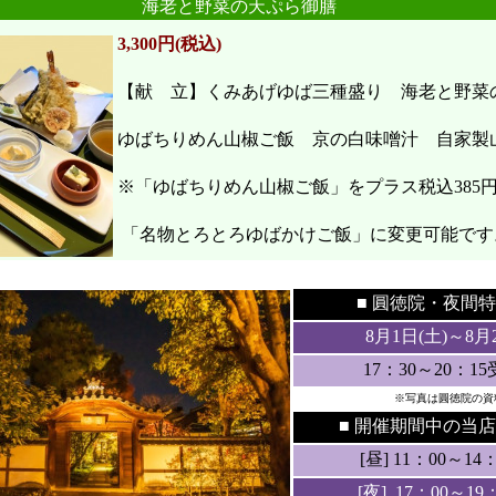
海老と野菜の天ぷら御膳
3,300円(税込)
【献 立】くみあげゆば三種盛り 海老と野
ゆばちりめん山椒ご飯 京の白味噌汁 自家製
※「ゆばちりめん山椒ご飯」をプラス税込385
「名物とろとろゆばかけご飯」に変更可能です
●
●
■ 圓徳院・
夜間特
8月1日(土
)～8月
17：30～20：1
※写真は圓徳院の資
■ 開催期間中の当店
[昼] 11：00～14：3
[夜] 17：00～19：3