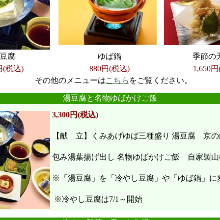
豆腐
ゆば鍋
季節の
円(税込)
880円(税込)
1,650
円
その他のメニューは
こちら
をご覧ください。
●
●
●
●
●
●
湯豆腐と名物ゆばかけご飯
3,300円(税込)
【献 立】くみあげゆば三種盛り 湯豆腐 京の
包み湯葉揚げ出し 名物ゆばかけご飯 自家製山
※「湯豆腐」を「冷やし豆腐」や「ゆば鍋」に
※冷やし豆腐は7/1～開始
●