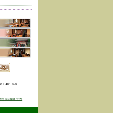
削除しました。
た。
寺冬の夜の茶会「夜咄」
ご利用いただきありがと
示しました。
ていただきました。
ました。
。
ました。
時間：11時～15時
せを表示しました
京のゆば粥御膳」のお知
徳院 後藤住職の説教
得ず、
価格改定をさせて