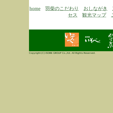
6/30
弊
膳
home
羽柴のこだわり
おしながき
5/26
昨
セス
観光マップ
定
改
ん
4/14
誠
3/3
高
多
春
す
当
ご
3/3
高
だ
多
春
当
ご
1/7
誠
2
来
info
毎