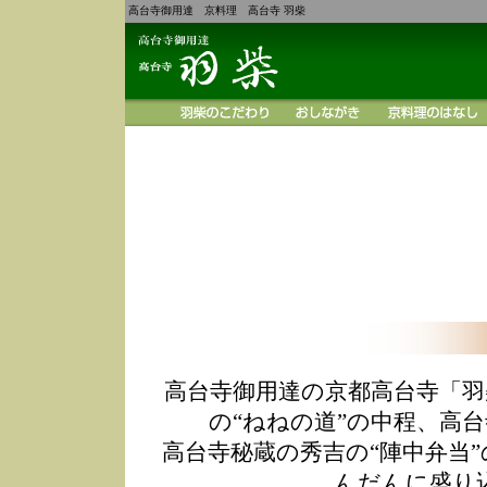
高台寺御用達 京料理 高台寺 羽柴
高台寺御用達の京都高台寺「羽
の“ねねの道”の中程、高
高台寺秘蔵の秀吉の“陣中弁当
んだんに盛り