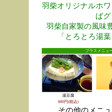
羽柴オリジナルホワ
ばグ
羽柴自家製の風味
「とろとろ湯葉
プラスメニ
湯豆腐
880円(税込)
その他のメニュ
●
●
●