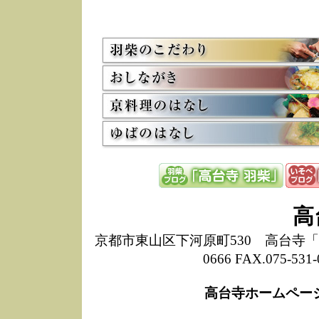
5/8
高
た
多
3/2
京
会
利
高
お
12/15
高
し
た
来
ぜ
12/8
誠
高
1
10/20
高
京都市東山区下河原町530 高台寺「ねね
期
0666 FAX.075-
前
当
高台寺ホームペー
8/18
高
し