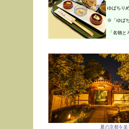
ゆばちり
※「ゆばち
「名物と
夏の京都を楽