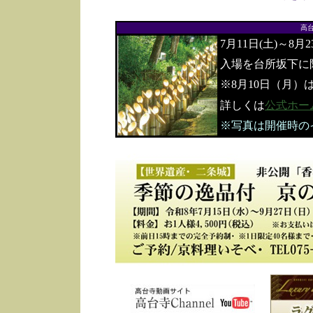
高
7月11日(土)～8月
入場を台所坂下に
※8月10日（月）
詳しくは
公式ホー
※写真は開催時の