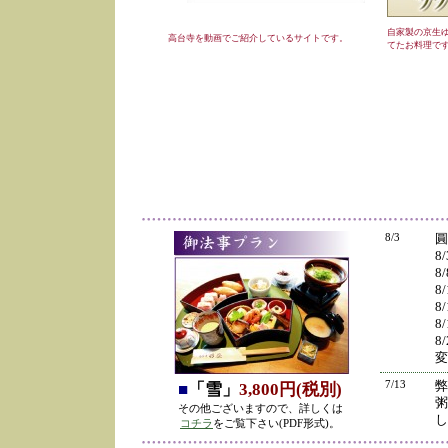
自家製の京生
高台寺を動画でご紹介しているサイトです。
てたお料理で
8/3
圓
8
8
8
8
8
8
変
7/13
弊
■
「雪」
3,800円(税別)
粥
その他ございますので、詳しくは
し
コチラ
をご覧下さい(PDF形式)。
の