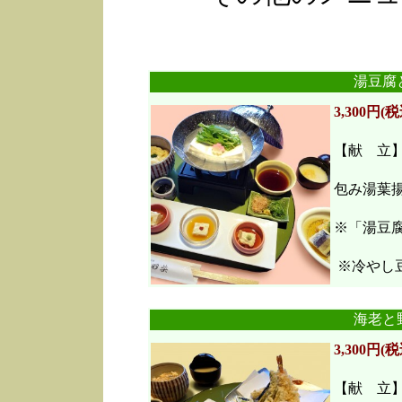
湯豆腐
3,300円(税
【献 立
包み湯葉
※「湯豆
※冷やし豆
海老と
3,300円(税
【献 立