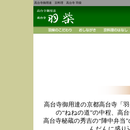
高台寺御用達 京料理 高台寺 羽柴
高台寺御用達の京都高台寺「羽
の“ねねの道”の中程、高
高台寺秘蔵の秀吉の“陣中弁当
んだんに盛り