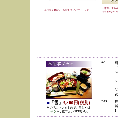
自家製の京生
高台寺を動画でご紹介しているサイトです。
てたお料理で
8/3
圓
8
8
8
8
8
8
変
7/13
弊
■
「雪」
3,800円(税別)
粥
その他ございますので、詳しくは
し
コチラ
をご覧下さい(PDF形式)。
の