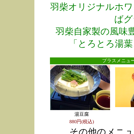
羽柴オリジナルホワ
ばグ
羽柴自家製の風味
「とろとろ湯葉
プラスメニ
湯豆腐
880円(税込)
その他のメニュ
●
●
●