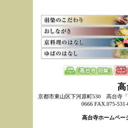
5/8
高
た
多
3/2
京
会
利
高
お
12/15
高
し
た
来
ぜ
12/8
誠
高
1
10/20
高
京都市東山区下河原町530 高台寺「ねね
期
0666 FAX.075-
前
当
高台寺ホームペー
8/18
高
し