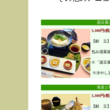
湯豆腐
3,300円(税
【献 立
包み湯葉
※「湯豆
※冷やし豆
海老と
3,300円(税
【献 立