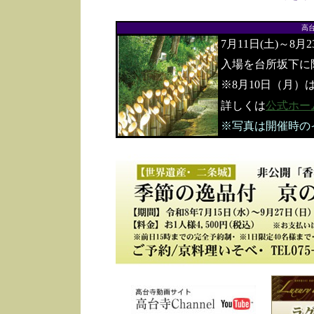
高
7月11日(土)～8月
入場を台所坂下に
※8月10日（月）
詳しくは
公式ホー
※写真は開催時の