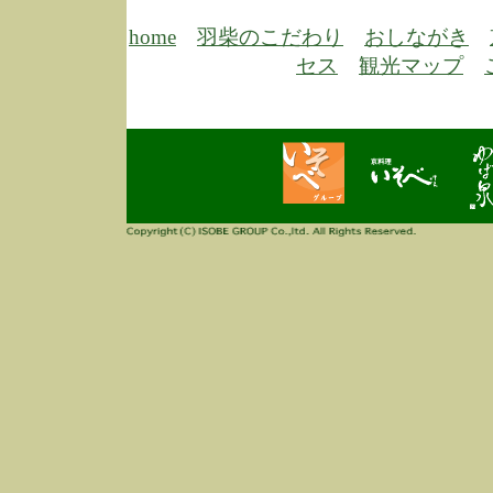
6/30
弊
膳
home
羽柴のこだわり
おしながき
5/26
昨
セス
観光マップ
定
改
ん
4/14
誠
3/3
高
多
春
す
当
ご
3/3
高
だ
多
春
当
ご
1/7
誠
2
来
info
毎