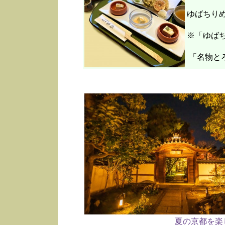
ゆばちり
※「ゆばち
「名物と
夏の京都を楽