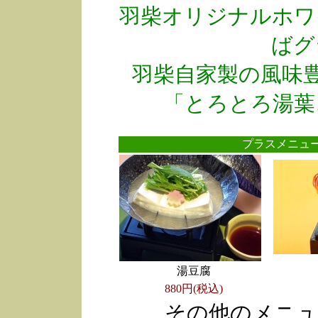
羽柴オリジナルホワ
ばグ
羽柴自家製の風味
「とろとろ湯葉
プラスメニ
湯豆腐
880円(税込)
その他のメニュ
●
●
●