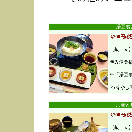
湯豆腐
3,300円(税
【献 立
包み湯葉
※「湯豆
※冷やし豆
海老と
3,300円(税
【献 立