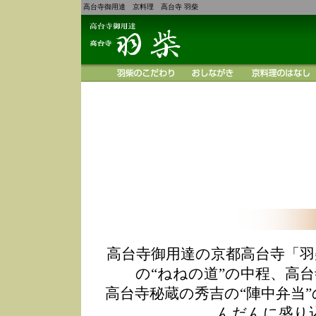
高台寺御用達 京料理 高台寺 羽柴
高台寺御用達の京都高台寺「羽
の“ねねの道”の中程、高
高台寺秘蔵の秀吉の“陣中弁当
んだんに盛り