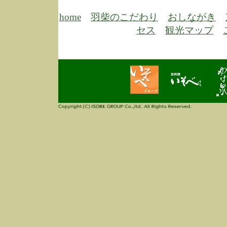
6/30
弊
膳
home
羽柴のこだわり
おしながき
5/26
昨
セス
観光マップ
定
改
ん
4/14
誠
3/3
高
多
春
す
当
ご
3/3
高
だ
多
春
当
ご
1/7
誠
2
来
info
毎