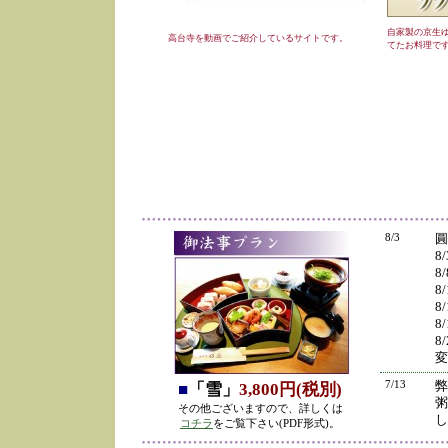
自家製の京生
高台寺を動画でご紹介しているサイトです。
てたお料理で
8/3
圓
8
8
8
8
8
8
変
7/13
弊
■
「雪」
3,800円(税別)
粥
その他ございますので、詳しくは
し
コチラ
をご覧下さい(PDF形式)。
の