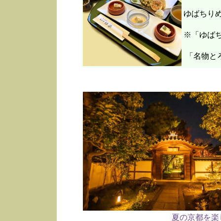
ゆばちり
※「ゆばち
「名物と
夏の京都を楽