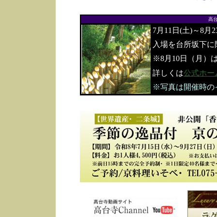
高
7月11日(土)～8月
入場を台所坂下に
※8月10日（月）
詳しくは
公式ホー
※写真は開催時の