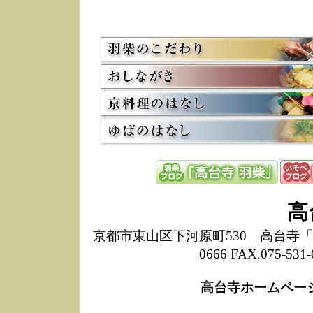
5/8
高
た
多
3/2
京
会
利
高
お
12/15
高
し
た
来
ぜ
12/8
誠
高
1
10/20
高
京都市東山区下河原町530 高台寺「ねね
期
0666 FAX.075-
前
当
高台寺ホームペー
8/18
高
し