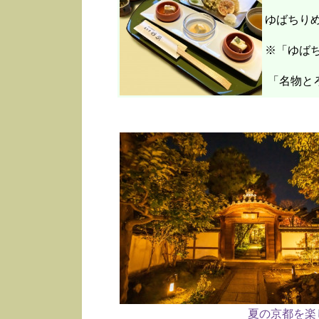
ゆばちり
※「ゆばち
「名物と
夏の京都を楽