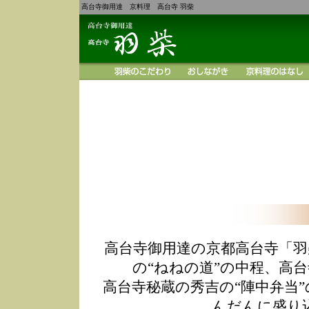
高台寺御用達 京料理 高台寺 羽柴
高台寺御用達の京都高台寺「羽
の“ねねの道”の中程、高
高台寺秘蔵の秀吉の“陣中弁当
んだんに盛り