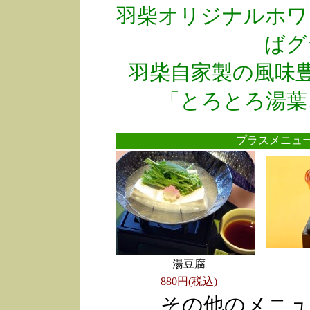
羽柴オリジナルホワ
ばグ
羽柴自家製の風味
「とろとろ湯葉
プラスメニ
湯豆腐
880円(税込)
その他のメニュ
●
●
●