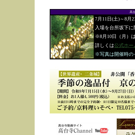
高
7月11日(土)～8月
入場を台所坂下に
※8月10日（月）
詳しくは
公式ホー
※写真は開催時の