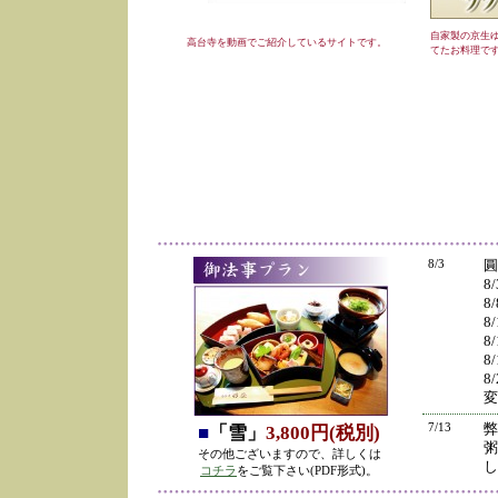
自家製の京生
高台寺を動画でご紹介しているサイトです。
てたお料理で
8/3
圓
8
8
8
8
8
8
変
7/13
弊
■
「雪」
3,800円(税別)
粥
その他ございますので、詳しくは
し
コチラ
をご覧下さい(PDF形式)。
の