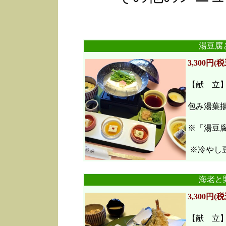
湯豆腐
3,300円(税
【献 立
包み湯葉
※「湯豆
※冷やし豆
海老と
3,300円(税
【献 立