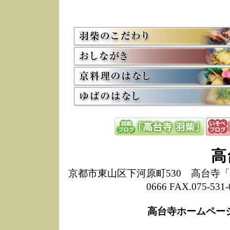
5/8
高
た
多
3/2
京
会
利
高
お
12/15
高
し
た
来
ぜ
12/8
誠
高
1
10/20
高
京都市東山区下河原町530 高台寺「ねね
期
0666 FAX.075-
前
当
高台寺ホームペー
8/18
高
し