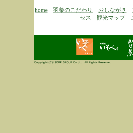
6/30
弊
膳
home
羽柴のこだわり
おしながき
5/26
昨
セス
観光マップ
定
改
ん
4/14
誠
3/3
高
多
春
す
当
ご
3/3
高
だ
多
春
当
ご
1/7
誠
2
来
info
毎