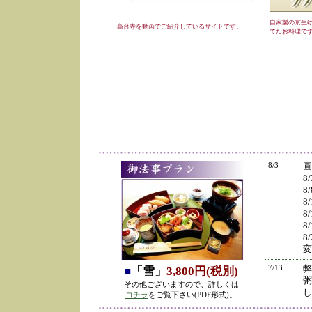
自家製の京生
高台寺を動画でご紹介しているサイトです。
てたお料理で
8/3
圓
8
8
8
8
8
8
変
7/13
弊
■
「雪」
3,800円(税別)
粥
その他ございますので、詳しくは
し
コチラ
をご覧下さい(PDF形式)。
の