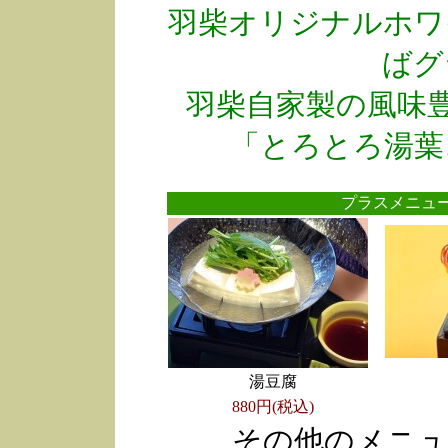
羽柴オリジナルホワ
ばグ
羽柴自家製の風味
「とろとろ湯葉
プラスメニ
湯豆腐
880円(税込)
その他のメニュ
●
●
●