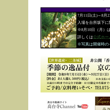
高
7月11日(土)～8月
入場を台所坂下に
※8月10日（月）
詳しくは
公式ホー
※写真は開催時の