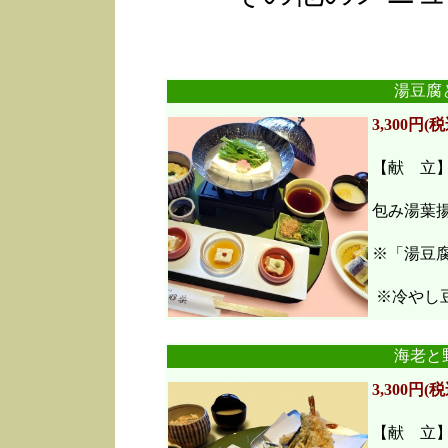
湯豆腐
3,300円(税
【献 立
包み湯葉
※「湯豆
※冷やし豆
海老と
3,300円(税
【献 立