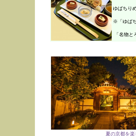
ゆばちり
※「ゆばち
「名物と
夏の京都を楽