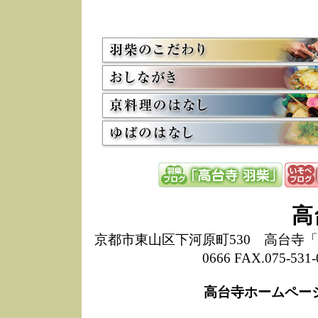
5/8
高
た
多
3/2
京
会
利
高
お
12/15
高
し
た
来
ぜ
12/8
誠
高
1
10/20
高
京都市東山区下河原町530 高台寺「ねね
期
0666 FAX.075-
前
当
高台寺ホームペー
8/18
高
し