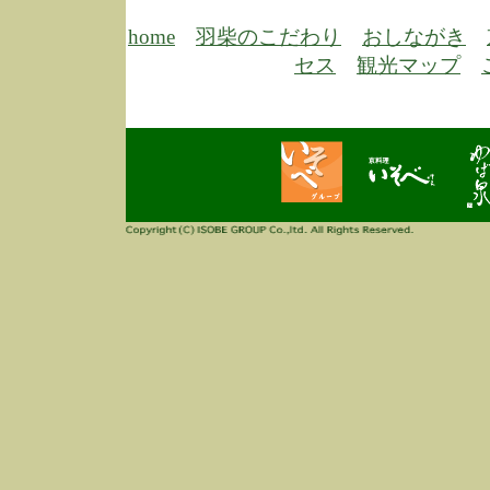
6/30
弊
膳
home
羽柴のこだわり
おしながき
5/26
昨
セス
観光マップ
定
改
ん
4/14
誠
3/3
高
多
春
す
当
ご
3/3
高
だ
多
春
当
ご
1/7
誠
2
来
info
毎