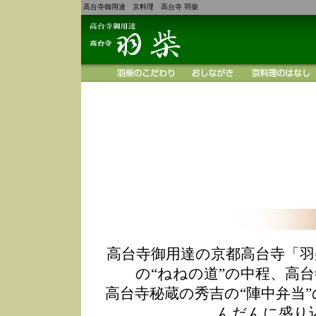
高台寺御用達 京料理 高台寺 羽柴
高台寺御用達の京都高台寺「羽
の“ねねの道”の中程、高
高台寺秘蔵の秀吉の“陣中弁当
んだんに盛り