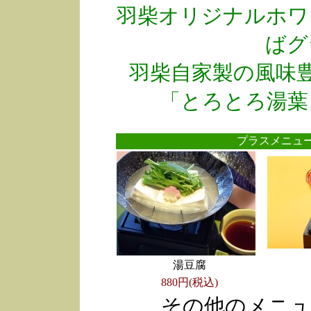
羽柴オリジナルホワ
ばグ
羽柴自家製の風味
「とろとろ湯葉
プラスメニ
湯豆腐
880円(税込)
その他のメニュ
●
●
●