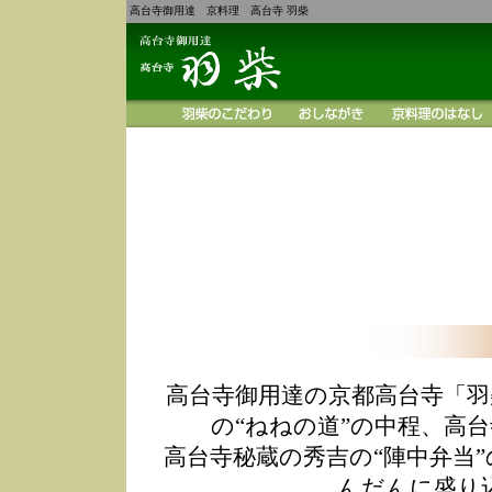
高台寺御用達 京料理 高台寺 羽柴
高台寺御用達の京都高台寺「羽
の“ねねの道”の中程、高
高台寺秘蔵の秀吉の“陣中弁当
んだんに盛り