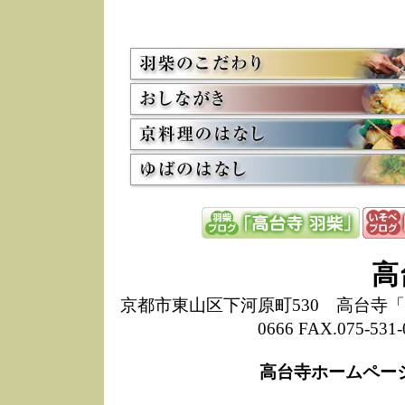
5/8
高
た
多
3/2
京
会
利
高
お
12/15
高
し
た
来
ぜ
12/8
誠
高
1
10/20
高
京都市東山区下河原町530 高台寺「ねね
期
0666 FAX.075-
前
当
高台寺ホームペー
8/18
高
し