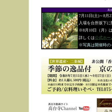
高
7月11日(土)～8月
入場を台所坂下に
※8月10日（月）
詳しくは
公式ホー
※写真は開催時の