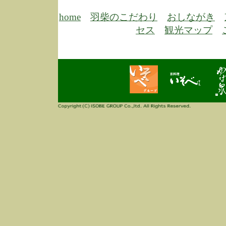
6/30
弊
膳
home
羽柴のこだわり
おしながき
5/26
昨
セス
観光マップ
定
改
ん
4/14
誠
3/3
高
多
春
す
当
ご
3/3
高
だ
多
春
当
ご
1/7
誠
2
来
info
毎