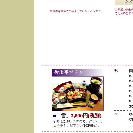
自家製の京生
高台寺を動画でご紹介しているサイトです。
てたお料理で
8/3
圓
8
8
8
8
8
8
変
7/13
弊
■
「雪」
3,800円(税別)
粥
その他ございますので、詳しくは
し
コチラ
をご覧下さい(PDF形式)。
の