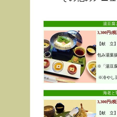
湯豆腐
3,300円(税
【献 立
包み湯葉
※「湯豆
※冷やし豆
海老と
3,300円(税
【献 立