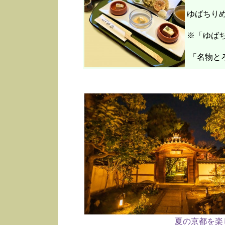
ゆばちり
※「ゆばち
「名物と
夏の京都を楽