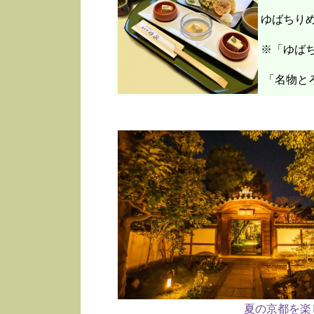
ゆばちり
※「ゆばち
「名物と
夏の京都を楽