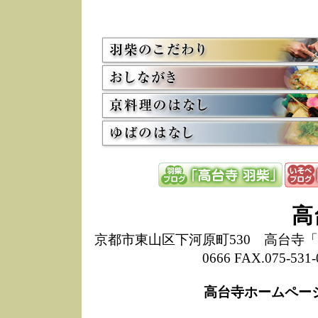
5/8
高
た
多
3/2
京
会
利
高
お
12/15
高
し
た
来
ぜ
12/8
誠
高
1
10/20
高
京都市東山区下河原町530 高台寺「ねね
期
0666 FAX.075-
前
当
高台寺ホームペー
8/18
高
し