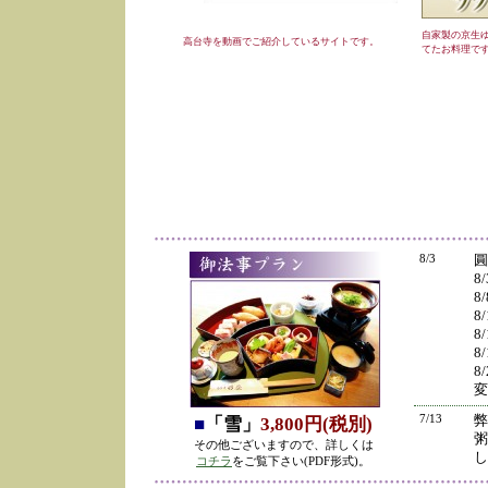
自家製の京生
高台寺を動画でご紹介しているサイトです。
てたお料理で
8/3
圓
8
8
8
8
8
8
変
7/13
弊
■
「雪」
3,800円(税別)
粥
その他ございますので、詳しくは
し
コチラ
をご覧下さい(PDF形式)。
の