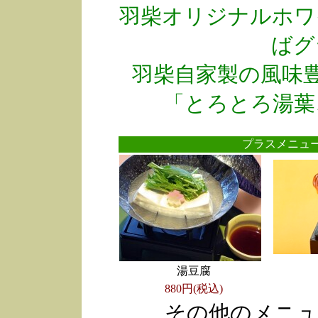
羽柴オリジナルホワ
ばグ
羽柴自家製の風味
「とろとろ湯葉
プラスメニ
湯豆腐
880円(税込)
その他のメニュ
●
●
●