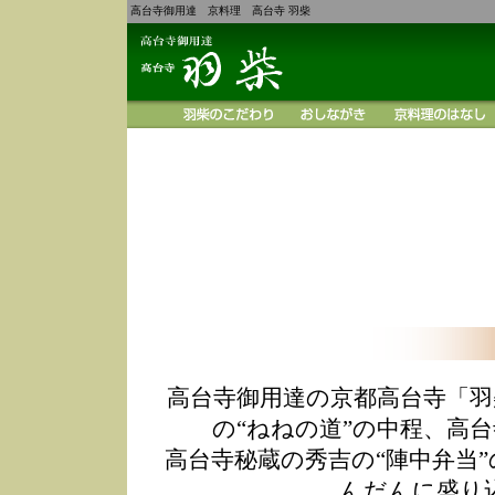
高台寺御用達 京料理 高台寺 羽柴
高台寺御用達の京都高台寺「羽
の“ねねの道”の中程、高
高台寺秘蔵の秀吉の“陣中弁当
んだんに盛り