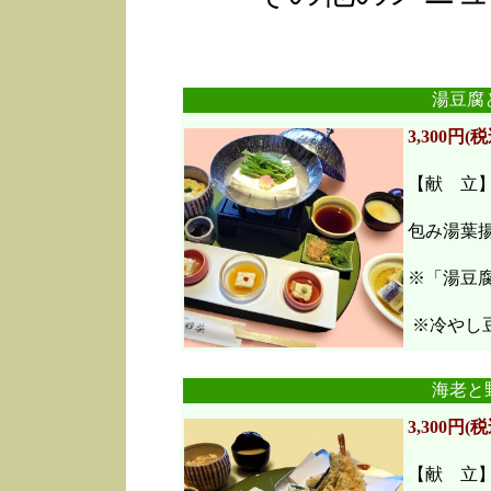
湯豆腐
3,300円(税
【献 立
包み湯葉
※「湯豆
※冷やし豆
海老と
3,300円(税
【献 立