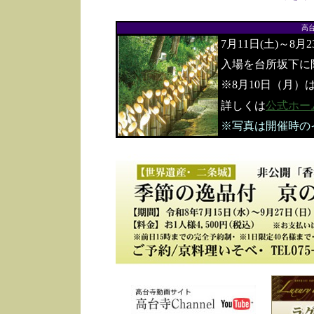
高
7月11日(土)～8月
入場を台所坂下に
※8月10日（月）
詳しくは
公式ホー
※写真は開催時の