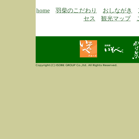
6/30
弊
膳
home
羽柴のこだわり
おしながき
5/26
昨
セス
観光マップ
定
改
ん
4/14
誠
3/3
高
多
春
す
当
ご
3/3
高
だ
多
春
当
ご
1/7
誠
2
来
info
毎