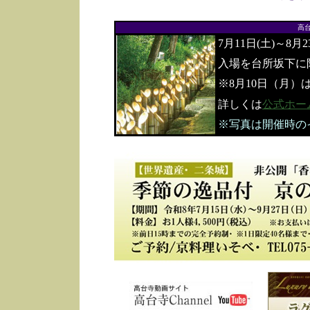
高
7月11日(土)～8月
入場を台所坂下に
※8月10日（月）
詳しくは
公式ホー
※写真は開催時の