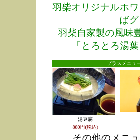
羽柴オリジナルホワ
ばグ
羽柴自家製の風味
「とろとろ湯葉
プラスメニ
湯豆腐
880円(税込)
その他のメニュ
●
●
●