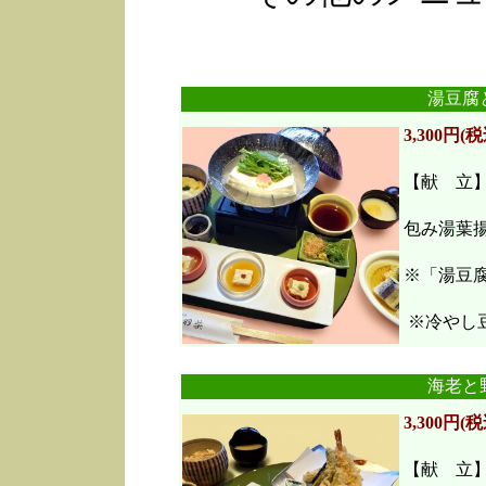
湯豆腐
3,300円(税
【献 立
包み湯葉
※「湯豆
※冷やし豆
海老と
3,300円(税
【献 立