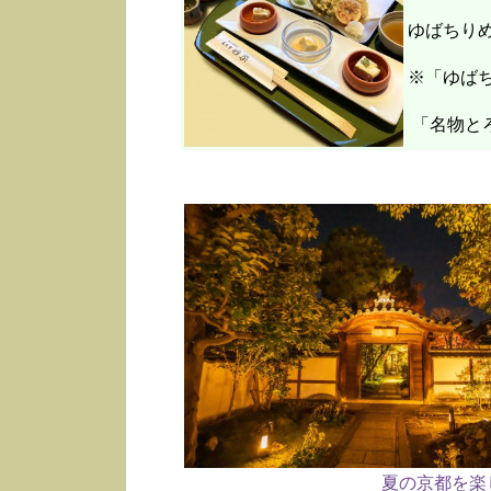
ゆばちり
※「ゆばち
「名物と
夏の京都を楽