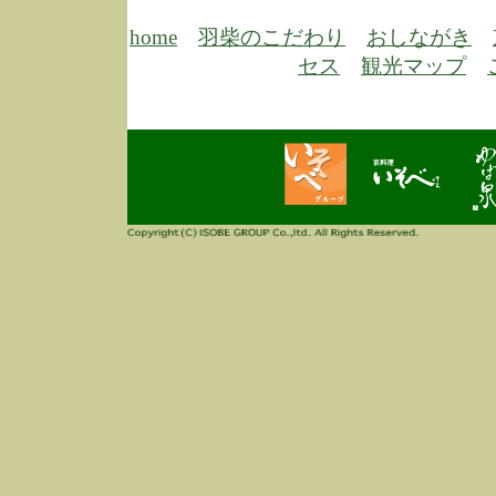
6/30
弊
膳
home
羽柴のこだわり
おしながき
5/26
昨
セス
観光マップ
定
改
ん
4/14
誠
3/3
高
多
春
す
当
ご
3/3
高
だ
多
春
当
ご
1/7
誠
2
来
info
毎