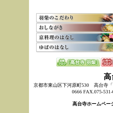
5/8
高
た
多
3/2
京
会
利
高
お
12/15
高
し
た
来
ぜ
12/8
誠
高
1
10/20
高
京都市東山区下河原町530 高台寺「ねね
期
0666 FAX.075-
前
当
高台寺ホームペー
8/18
高
し