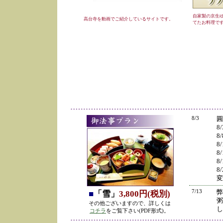
自家製の京生
高台寺を動画でご紹介しているサイトです。
てたお料理で
8/3
圓
8
8
8
8
8
8
変
7/13
弊
■
「雪」
3,800円(税別)
粥
その他ございますので、詳しくは
し
コチラ
をご覧下さい(PDF形式)。
の