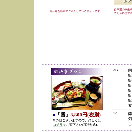
自家製の京生
高台寺を動画でご紹介しているサイトです。
てたお料理で
8/3
圓
8
8
8
8
8
8
変
7/13
弊
■
「雪」
3,800円(税別)
粥
その他ございますので、詳しくは
し
コチラ
をご覧下さい(PDF形式)。
の