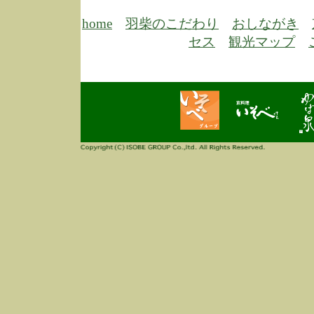
6/30
弊
膳
home
羽柴のこだわり
おしながき
5/26
昨
セス
観光マップ
定
改
ん
4/14
誠
3/3
高
多
春
す
当
ご
3/3
高
だ
多
春
当
ご
1/7
誠
2
来
info
毎