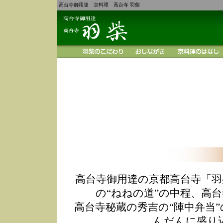
高台寺御用達 京料理 高台寺 羽柴
高台寺御用達の京都高台寺「羽
の“ねねの道”の中程、高
高台寺秘蔵の秀吉の“陣中弁当
んだんに盛り