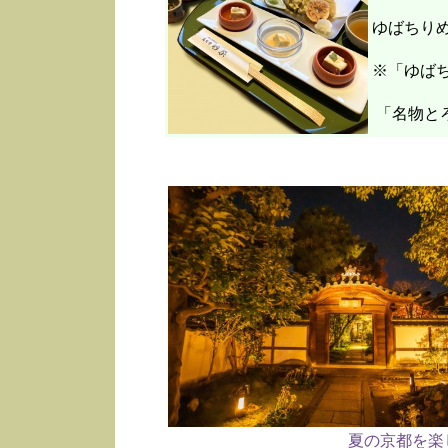
ゆばちり
※「ゆばち
「名物と
夏の京都を楽