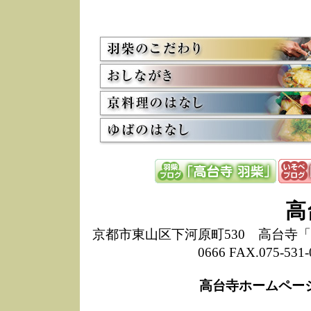
5/8
高
た
多
3/2
京
会
利
高
お
12/15
高
し
た
来
ぜ
12/8
誠
高
1
10/20
高
京都市東山区下河原町530 高台寺「ねね
期
0666 FAX.075-
前
当
高台寺ホームペー
8/18
高
し