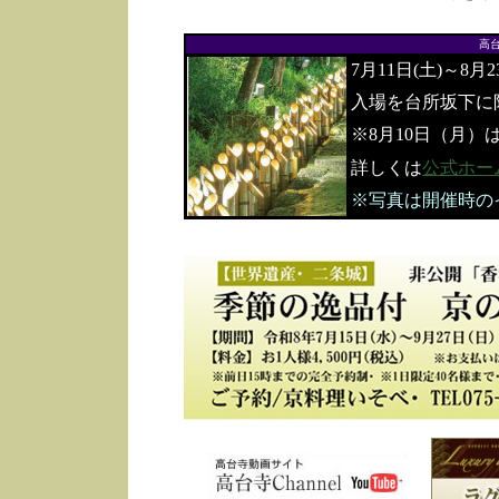
高
7月11日(土)～8月
入場を台所坂下に
※8月10日（月）
詳しくは
公式ホー
※写真は開催時の