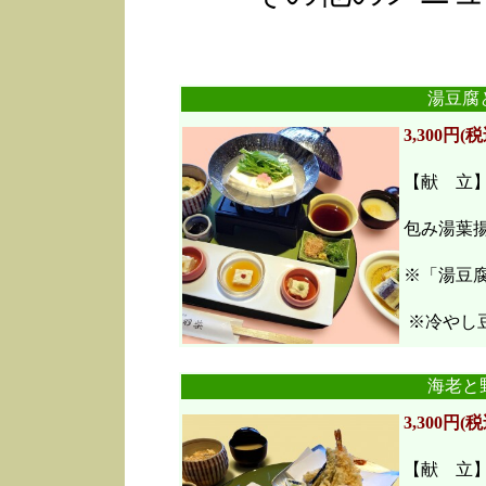
湯豆腐
3,300円(税
【献 立
包み湯葉
※「湯豆
※冷やし豆
海老と
3,300円(税
【献 立