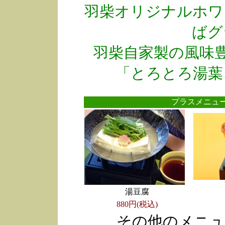
羽柴オリジナルホワ
ばグ
羽柴自家製の風味
「とろとろ湯葉
プラスメニ
湯豆腐
880円(税込)
その他のメニュ
●
●
●