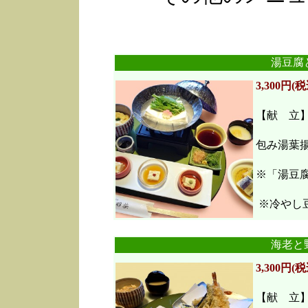
湯豆腐
3,300円(税
【献 立
包み湯葉
※「湯豆
※冷やし豆
海老と
3,300円(税
【献 立