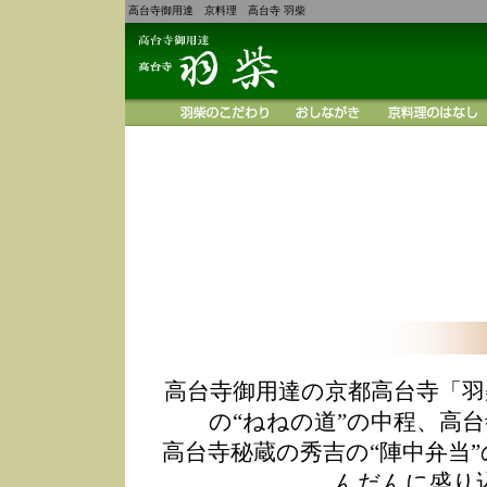
高台寺御用達 京料理 高台寺 羽柴
高台寺御用達の京都高台寺「羽
の“ねねの道”の中程、高
高台寺秘蔵の秀吉の“陣中弁当
んだんに盛り