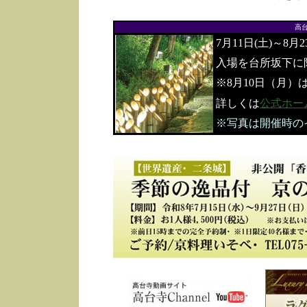
高
7月11日(土)～8月
入場を台所坂下に
※8月10日（月）
詳しくは
公式ホー
※写真は開催時の