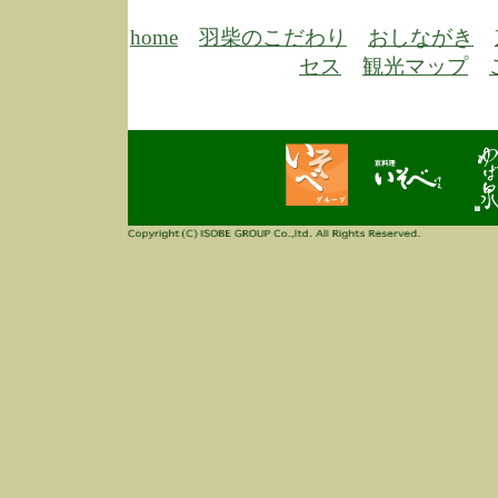
6/30
弊
膳
home
羽柴のこだわり
おしながき
5/26
昨
セス
観光マップ
定
改
ん
4/14
誠
3/3
高
多
春
す
当
ご
3/3
高
だ
多
春
当
ご
1/7
誠
2
来
info
毎