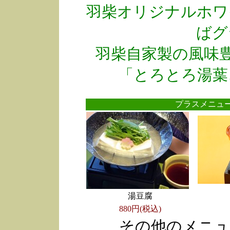
羽柴オリジナルホワ
ばグ
羽柴自家製の風味
「とろとろ湯葉
プラスメニ
湯豆腐
880円(税込)
その他のメニュ
●
●
●