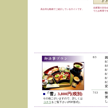
自家製の京生
高台寺を動画でご紹介しているサイトです。
てたお料理で
8/3
圓
8
8
8
8
8
8
変
7/13
弊
■
「雪」
3,800円(税別)
粥
その他ございますので、詳しくは
し
コチラ
をご覧下さい(PDF形式)。
の