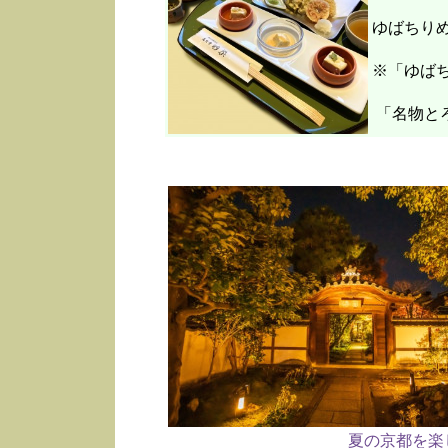
ゆばちり
※「ゆばち
「名物と
夏の京都を楽