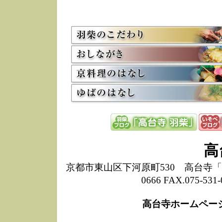
5/8
高
た
多
3/2
京
会
利
高
お
12/15
高
し
た
来
ぜ
12/8
誠
高
1
10/20
高
京都市東山区下河原町530 高台寺「ねね
期
0666 FAX.075-
前
当
高台寺ホームペー
8/18
高
し