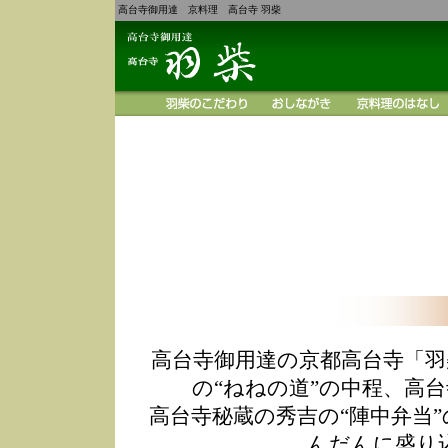
高台寺御用達 京料理 高台寺 羽柴
高台寺御用達の京都高台寺「羽
の“ねねの道”の中程、高
高台寺秘蔵の秀吉の“陣中弁当
んだんに盛り