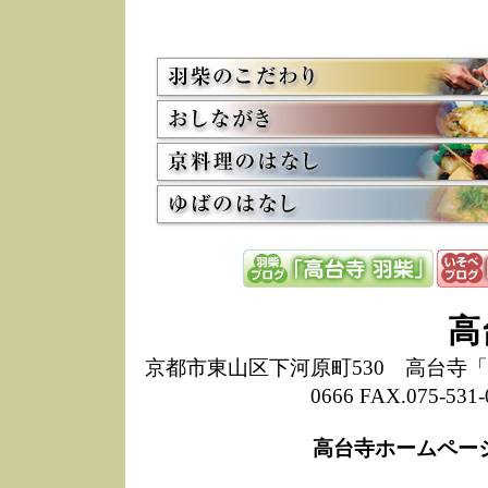
5/8
高
た
多
3/2
京
会
利
高
お
12/15
高
し
た
来
ぜ
12/8
誠
高
1
10/20
高
京都市東山区下河原町530 高台寺「ねね
期
0666 FAX.075-
前
当
高台寺ホームペー
8/18
高
し