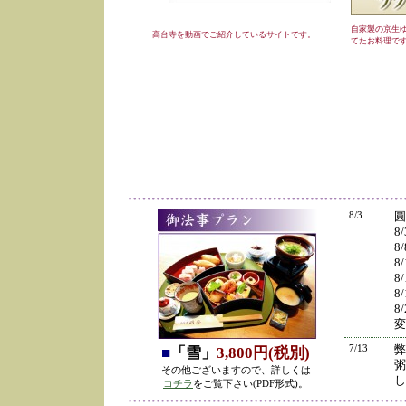
自家製の京生
高台寺を動画でご紹介しているサイトです。
てたお料理で
8/3
圓
8
8
8
8
8
8
変
7/13
弊
■
「雪」
3,800円(税別)
粥
その他ございますので、詳しくは
し
コチラ
をご覧下さい(PDF形式)。
の