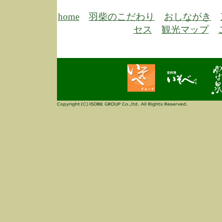
6/30
弊
膳
home
羽柴のこだわり
おしながき
5/26
昨
セス
観光マップ
定
改
ん
4/14
誠
3/3
高
多
春
す
当
ご
3/3
高
だ
多
春
当
ご
1/7
誠
2
来
info
毎