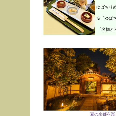
ゆばちり
※「ゆばち
「名物と
夏の京都を楽