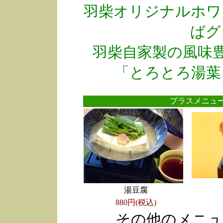
羽柴オリジナルホワ
ばグ
羽柴自家製の風味
「とろとろ湯葉
プラスメニ
湯豆腐
880円(税込)
その他のメニュ
●
●
●