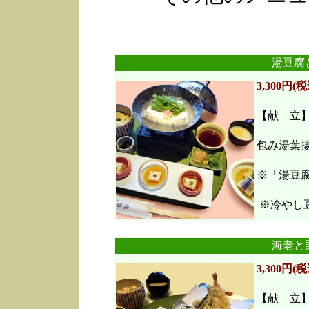
湯豆腐
3,300円(税
【献 立
包み湯葉
※「湯豆
※冷やし豆
海老と
3,300円(税
【献 立