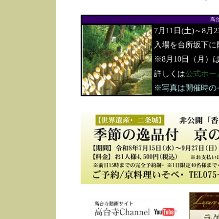
高
7月11日(土)～8月
入場を台所坂下に
※8月10日（月）
詳しくは
公式ホー
※写真は開催時の