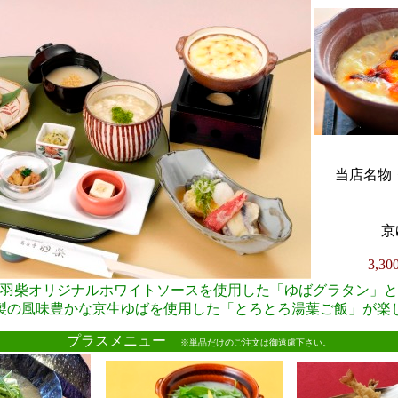
当店名物・
京
3,3
羽柴オリジナルホワイトソースを使用した「ゆばグラタン」と
製の風味豊かな京生ゆばを使用した「とろとろ湯葉ご飯」が楽
●
プラスメニュー
※単品だけのご注文は御遠慮下さい。