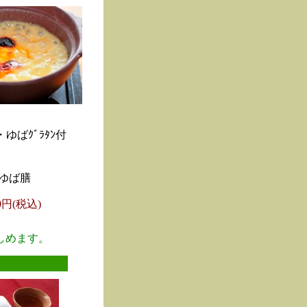
ゆばｸﾞﾗﾀﾝ付
ゆば膳
00円(税込)
しめます。