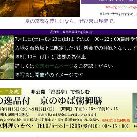
8/3～7と8/16.18～2
事前のご予約をおすすめし
夏の京都を楽しむなら、ぜひ東山界隈で。
●
高台寺・観月路開催のお知らせ
7月11日(土)～8月23日(日)までの18：00～22：00(最終受
入場を台所坂下に限定した特別料金での拝観となりま
※8月10日（月）は法要の為休止
詳しくは
公式ホームページ
をご確認ください
※写真は開催時のイメージです
●