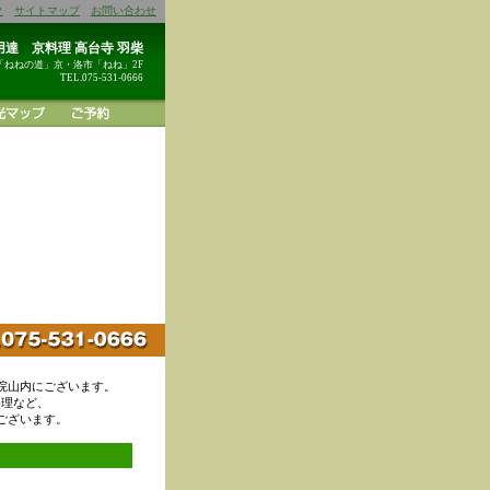
ク
サイトマップ
お問い合わせ
達 京料理 高台寺 羽柴
「ねねの道」京・洛市「ねね」2F
TEL.075-531-0666
院山内にございます。
料理など、
ございます。