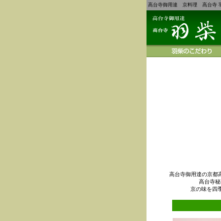
高台寺御用達 京料理 高台寺 
高台寺御用達の京都
高台寺秘
京の味を四