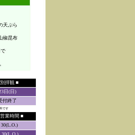
菜の天ぷら
山椒昆布
円で
。
別拝観 ■
23日(日)
5受付終了
料です
営業時間 ■
0(L.O.)
0(L.O.)