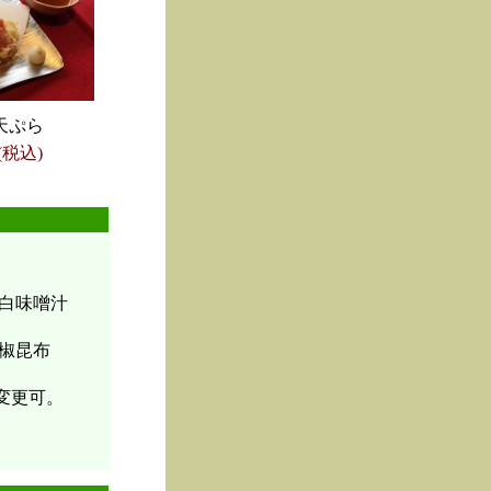
天ぷら
(税込)
白味噌汁
椒昆布
変更可。