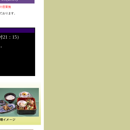
0夜の営業無
ております。
付21：15）
す。