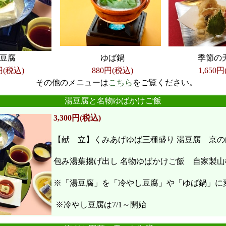
豆腐
ゆば鍋
季節の
円(税込)
880円(税込)
1,650
円
その他のメニューは
こちら
をご覧ください。
●
●
●
●
●
●
湯豆腐と名物ゆばかけご飯
3,300円(税込)
【献 立】くみあげゆば三種盛り 湯豆腐 京の
包み湯葉揚げ出し 名物ゆばかけご飯 自家製山
※「湯豆腐」を「冷やし豆腐」や「ゆば鍋」に
※冷やし豆腐は7/1～開始
●