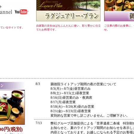
自家製の京生ゆばをふんだんに使い、彩り豊かに仕立
ご法事の際のお食事に、
しているサイトです。
てたお料理です。
せ。
●
8/3
圓徳院ライトアップ期間の夜の営業について
8/3(月)～8/7(金)昼営業のみ
8/8(土)～8/15(土)昼夜営業
8/16(日)昼営業のみ・夜満席
8/17(月)昼夜営業
8/18(火)～8/20(木)昼のみ営業
8/21(金)～8/23(日)昼夜営業
変則的な営業で申し訳ございません。ご理解下さい。
7/13
弊社グループ店舗提供による「世界遺産二条城 特別朝
お知らせと、夏のライトアップ期間のお知らせを表示し
800円(税別)
内容となっております。お越しになられる予定のお客様