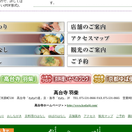
ので、詳しくは
す。
い(PDF形式)。
5/8
高台寺・圓徳院 春のライトアップ終了に伴い、表示を
多くのお客様にご利用いただき、ありがとうございまし
3/2
京料理いそべ担当・世界遺産二条城での特別昼食、高台
終了に伴い削除させていただきました。多くのお客様に
うございました。
高台寺・圓徳院・春の夜間ライトアップのお知らせを表
お越しの際のお食事に、ぜひ当店をご利用下さい。
12/15
高台寺・秋の夜間特別拝観終了に伴い、表示を削除させ
たくさんのお客様にお越しいただき、ありがとうござい
来年1月からの催しを2件表示させていただきました。
ぜひご予約下さい。
12/8
誠に勝手ながら12/10(水)臨時休業とさせていただきます
12/13(土)は寺院行事の為、休業とさせていただきます。
10/20
高台寺・圓徳院・秋の夜間特別拝観のお知らせを表示し
期間中はお昼の営業に加えて、夜も営業いたします。
高台寺
羽柴
前日までにご予約ください。
当日はお並びいただいた順に席へご案内いたします。
町530 高台寺「ねねの道」京・洛市「ねね」2F TEL.075-531-0666 FAX.075-531-0665 営業
8/18
高台寺・秋の夜の観月茶会と秋の夜間特別拝観のお知ら
高台寺ホームページ＞＞
http://www.kodaiji.com/
6/30
弊社グループ店舗、京料理いそべが担当いたします、「
わり
おしながき
京料理のはなし
ゆばのはなし
店舗案内
アクセス
観光マップ
ご予約
圓
らせを追加しました。
5/26
昨今の原材料費・燃料費・人件費等の高騰によりやむを
いただきます
。