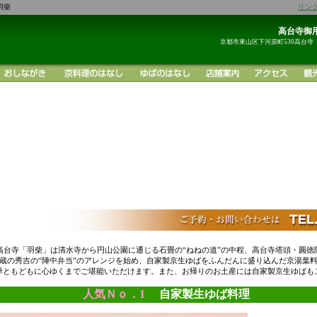
羽柴
リン
高台寺御用
京都市東山区下河原町530高台寺
高台寺「羽柴」は清水寺から円山公園に通じる石畳の“ねねの道”の中程、高台寺塔頭・圓徳
蔵の秀吉の“陣中弁当”のアレンジを始め、自家製京生ゆばをふんだんに盛り込んだ京湯葉
季ともどもに心ゆくまでご堪能いただけます。また、お帰りのお土産には自家製京生ゆばも
人気Ｎｏ．1
自家製生ゆば料理