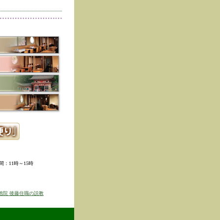
削除しました。
た。
寺冬の夜の茶会「夜咄」
ご利用いただきありがと
示しました。
ていただきました。
ました。
。
ました。
時間：11時～15時
せを表示しました
京のゆば粥御膳」のお知
徳院 後藤住職の説教
得ず、
価格改定をさせて