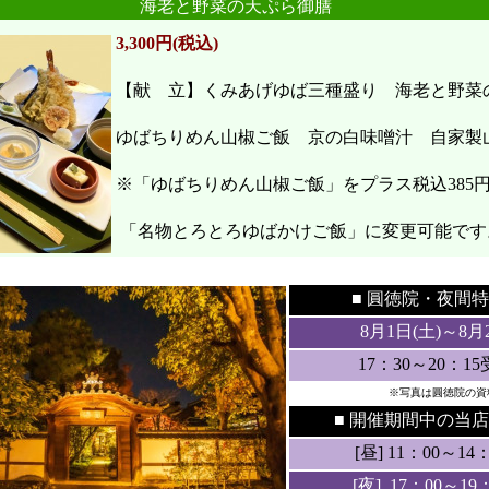
海老と野菜の天ぷら御膳
3,300円(税込)
【献 立】くみあげゆば三種盛り 海老と野
ゆばちりめん山椒ご飯 京の白味噌汁 自家製
※「ゆばちりめん山椒ご飯」をプラス税込385
「名物とろとろゆばかけご飯」に変更可能です
●
●
■ 圓徳院・
夜間特
8月1日(土
)～8月
17：30～20：1
※写真は圓徳院の資
■ 開催期間中の当店
[昼] 11：00～14：3
[夜] 17：00～19：3