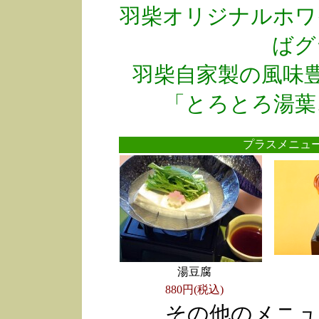
羽柴オリジナルホワ
ばグ
羽柴自家製の風味
「とろとろ湯葉
プラスメニ
湯豆腐
880円(税込)
その他のメニュ
●
●
●