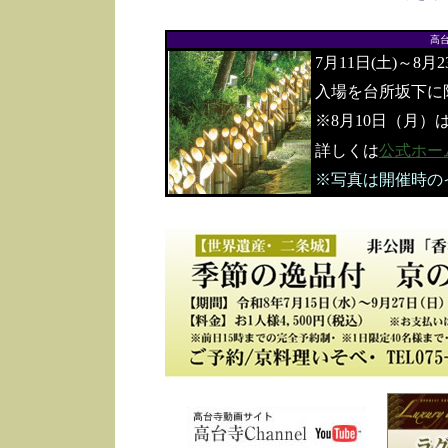
高
7月11日(土)～8月
入場を台所坂下に
※8月10日（月）
詳しくは
公式ホー
※写真は開催時の