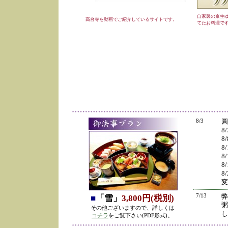
自家製の京生
高台寺を動画でご紹介しているサイトです。
てたお料理で
8/3
圓
8
8
8
8
8
8
変
7/13
弊
■
「雪」
3,800円(税別)
粥
その他ございますので、詳しくは
し
コチラ
をご覧下さい(PDF形式)。
の