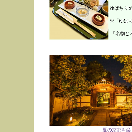
ゆばちり
※「ゆばち
「名物と
夏の京都を楽