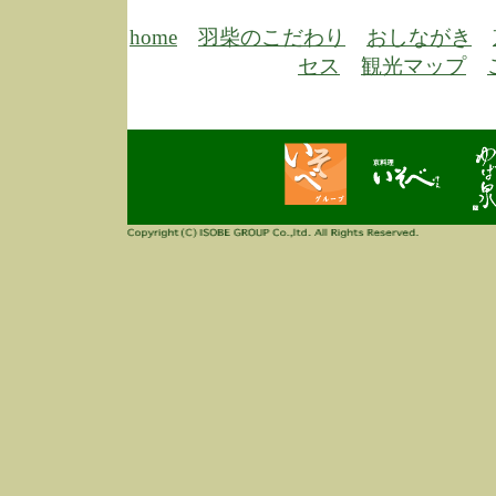
6/30
弊
膳
home
羽柴のこだわり
おしながき
5/26
昨
セス
観光マップ
定
改
ん
4/14
誠
3/3
高
多
春
す
当
ご
3/3
高
だ
多
春
当
ご
1/7
誠
2
来
info
毎