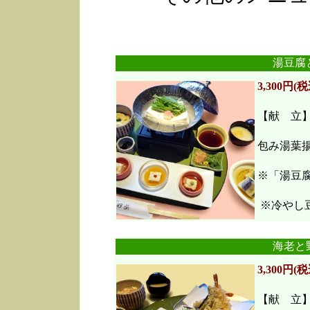
湯豆腐
3,300円(税
【献 立
包み湯葉
※「湯豆
※冷やし豆
海老と
3,300円(税
【献 立