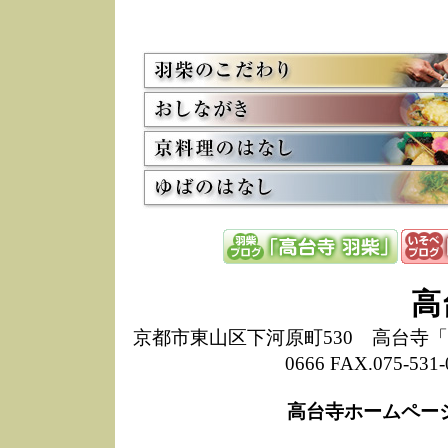
5/8
高
た
多
3/2
京
会
利
高
お
12/15
高
し
た
来
ぜ
12/8
誠
高
1
10/20
高
京都市東山区下河原町530 高台寺「ねね
期
0666 FAX.075-
前
当
高台寺ホームペー
8/18
高
し