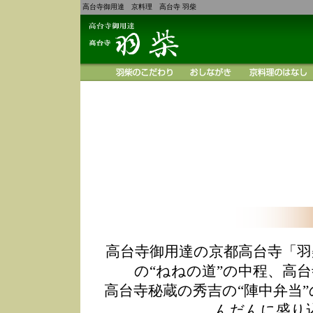
高台寺御用達 京料理 高台寺 羽柴
高台寺御用達の京都高台寺「羽
の“ねねの道”の中程、高
高台寺秘蔵の秀吉の“陣中弁当
んだんに盛り