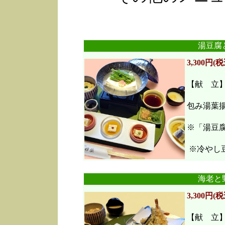
湯豆腐
3,300円(税
【献 立
包み湯葉
※「湯豆
※冷やし豆
海老と
3,300円(税
【献 立