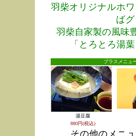
羽柴オリジナルホワ
ばグ
羽柴自家製の風味
「とろとろ湯葉
プラスメニ
湯豆腐
880円(税込)
その他のメニュ
●
●
●