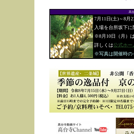
高
7月11日(土)～8月
入場を台所坂下に
※8月10日（月）
詳しくは
公式ホー
※写真は開催時の