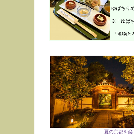
ゆばちり
※「ゆばち
「名物と
夏の京都を楽