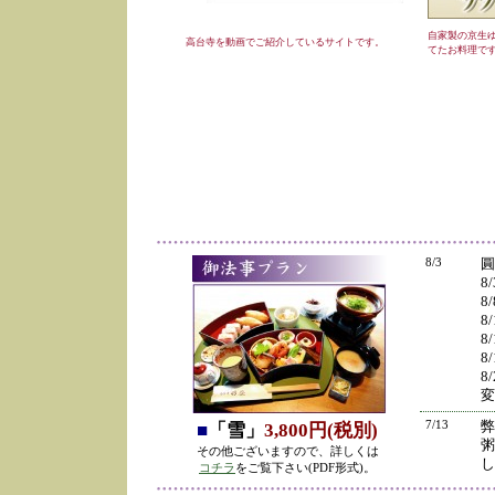
自家製の京生
高台寺を動画でご紹介しているサイトです。
てたお料理で
8/3
圓
8
8
8
8
8
8
変
7/13
弊
■
「雪」
3,800円(税別)
粥
その他ございますので、詳しくは
し
コチラ
をご覧下さい(PDF形式)。
の