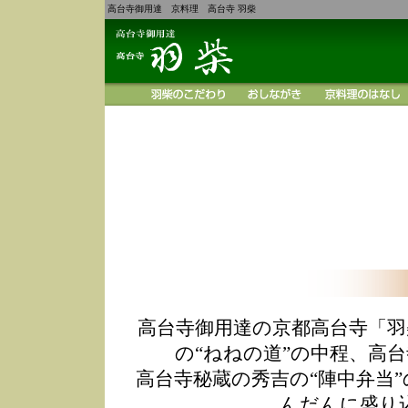
高台寺御用達 京料理 高台寺 羽柴
高台寺御用達の京都高台寺「羽
の“ねねの道”の中程、高
高台寺秘蔵の秀吉の“陣中弁当
んだんに盛り