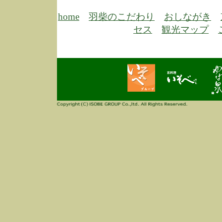
6/30
弊
膳
home
羽柴のこだわり
おしながき
5/26
昨
セス
観光マップ
定
改
ん
4/14
誠
3/3
高
多
春
す
当
ご
3/3
高
だ
多
春
当
ご
1/7
誠
2
来
info
毎