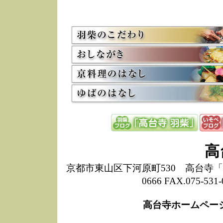
5/8
高
た
多
3/2
京
会
利
高
お
12/15
高
し
た
来
ぜ
12/8
誠
高
1
10/20
高
京都市東山区下河原町530 高台寺「ねね
期
0666 FAX.075-
前
当
高台寺ホームペー
8/18
高
し