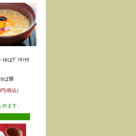
ゆばｸﾞﾗﾀﾝ付
ゆば膳
00円(税込)
しめます。