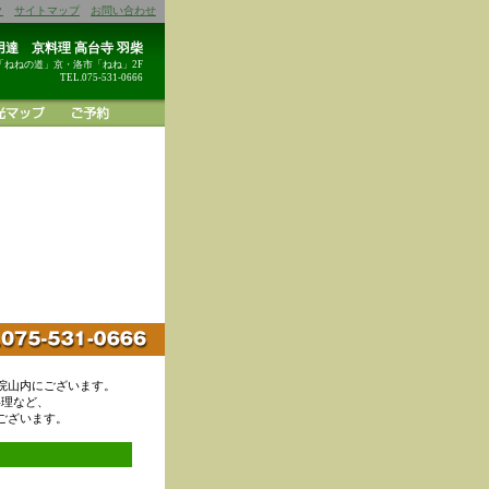
ク
サイトマップ
お問い合わせ
達 京料理 高台寺 羽柴
「ねねの道」京・洛市「ねね」2F
TEL.075-531-0666
院山内にございます。
料理など、
ございます。