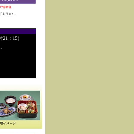
0夜の営業無
ております。
付21：15）
す。