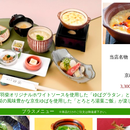
当店名物・
京
3,3
羽柴オリジナルホワイトソースを使用した「ゆばグラタン」と
製の風味豊かな京生ゆばを使用した「とろとろ湯葉ご飯」が楽
●
プラスメニュー
※単品だけのご注文は御遠慮下さい。