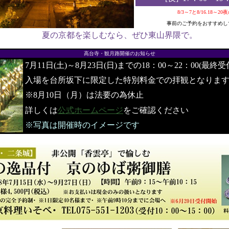
8/3～7と8/16.18～2
事前のご予約をおすすめし
夏の京都を楽しむなら、ぜひ東山界隈で。
●
高台寺・観月路開催のお知らせ
7月11日(土)～8月23日(日)までの18：00～22：00(最終受
入場を台所坂下に限定した特別料金での拝観となりま
※8月10日（月）は法要の為休止
詳しくは
公式ホームページ
をご確認ください
※写真は開催時のイメージです
●