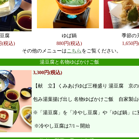
豆腐
ゆば鍋
季節の
円(税込)
880円(税込)
1,650
円
その他のメニューは
こちら
をご覧ください。
●
●
●
●
●
●
湯豆腐と名物ゆばかけご飯
3,300円(税込)
【献 立】くみあげゆば三種盛り 湯豆腐 京の
包み湯葉揚げ出し 名物ゆばかけご飯 自家製山
※「湯豆腐」を「冷やし豆腐」や「ゆば鍋」に
※冷やし豆腐は7/1～開始
●