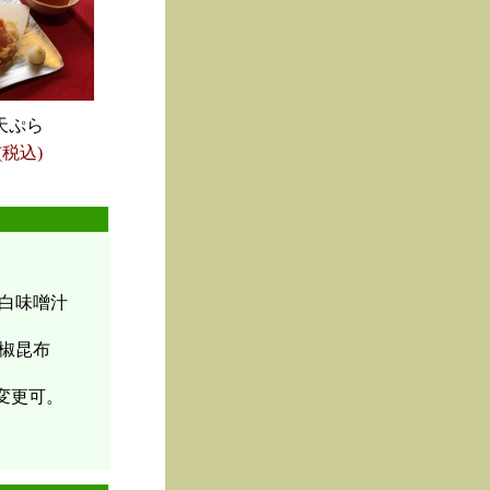
天ぷら
(税込)
白味噌汁
椒昆布
変更可。