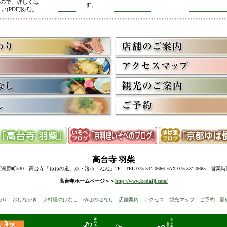
ので、詳しくは
す。
い(PDF形式)。
5/8
高台寺・圓徳院 春のライトアップ終了に伴い、表示を
多くのお客様にご利用いただき、ありがとうございまし
3/2
京料理いそべ担当・世界遺産二条城での特別昼食、高台
終了に伴い削除させていただきました。多くのお客様に
うございました。
高台寺・圓徳院・春の夜間ライトアップのお知らせを表
お越しの際のお食事に、ぜひ当店をご利用下さい。
12/15
高台寺・秋の夜間特別拝観終了に伴い、表示を削除させ
たくさんのお客様にお越しいただき、ありがとうござい
来年1月からの催しを2件表示させていただきました。
ぜひご予約下さい。
12/8
誠に勝手ながら12/10(水)臨時休業とさせていただきます
12/13(土)は寺院行事の為、休業とさせていただきます。
10/20
高台寺・圓徳院・秋の夜間特別拝観のお知らせを表示し
期間中はお昼の営業に加えて、夜も営業いたします。
高台寺
羽柴
前日までにご予約ください。
当日はお並びいただいた順に席へご案内いたします。
町530 高台寺「ねねの道」京・洛市「ねね」2F TEL.075-531-0666 FAX.075-531-0665 営業
8/18
高台寺・秋の夜の観月茶会と秋の夜間特別拝観のお知ら
高台寺ホームページ＞＞
http://www.kodaiji.com/
6/30
弊社グループ店舗、京料理いそべが担当いたします、「
わり
おしながき
京料理のはなし
ゆばのはなし
店舗案内
アクセス
観光マップ
ご予約
圓
らせを追加しました。
5/26
昨今の原材料費・燃料費・人件費等の高騰によりやむを
いただきます
。