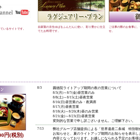
自家製の京生ゆばをふんだんに使い、彩り豊かに仕立
ご法事の際のお食事に、
しているサイトです。
てたお料理です。
せ。
●
8/3
圓徳院ライトアップ期間の夜の営業について
8/3(月)～8/7(金)昼営業のみ
8/8(土)～8/15(土)昼夜営業
8/16(日)昼営業のみ・夜満席
8/17(月)昼夜営業
8/18(火)～8/20(木)昼のみ営業
8/21(金)～8/23(日)昼夜営業
変則的な営業で申し訳ございません。ご理解下さい。
7/13
弊社グループ店舗提供による「世界遺産二条城 特別朝
お知らせと、夏のライトアップ期間のお知らせを表示し
800円(税別)
内容となっております。お越しになられる予定のお客様