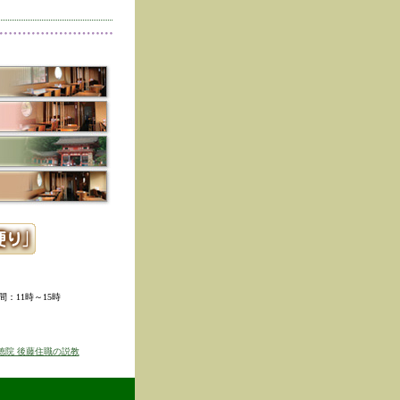
削除しました。
た。
寺冬の夜の茶会「夜咄」
ご利用いただきありがと
示しました。
ていただきました。
ました。
。
ました。
時間：11時～15時
せを表示しました
京のゆば粥御膳」のお知
徳院 後藤住職の説教
得ず、
価格改定をさせて