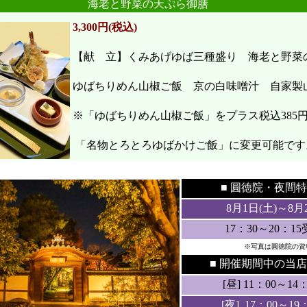
海老と野菜の天ぷら御膳
3,300円(税込)
【献 立】くみあげゆば三種盛り 海老と野
ゆばちりめん山椒ご飯 京の白味噌汁 自家製
※「ゆばちりめん山椒ご飯」をプラス税込385
「名物とろとろゆばかけご飯」に変更可能です
●
●
■ 圓徳院・
夜間特
8月1日(土
)～8月
17：30～20：1
※写真は圓徳院の資
■ 開催期間中の当店
[昼] 11：00～14：3
[夜] 17：00～19：3