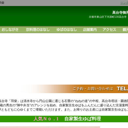
羽柴
リン
高台寺御用
京都市東山区下河原町530高台寺
高台寺「羽柴」は清水寺から円山公園に通じる石畳の“ねねの道”の中程、高台寺塔頭・圓徳
蔵の秀吉の“陣中弁当”のアレンジを始め、自家製京生ゆばをふんだんに盛り込んだ京湯葉
季ともどもに心ゆくまでご堪能いただけます。また、お帰りのお土産には自家製京生ゆばも
人気Ｎｏ．1
自家製生ゆば料理