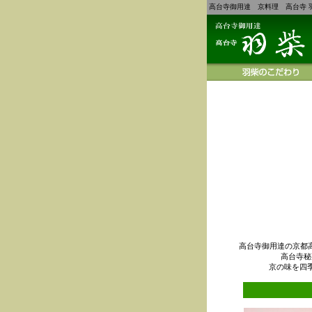
高台寺御用達 京料理 高台寺 
高台寺御用達の京都
高台寺秘
京の味を四