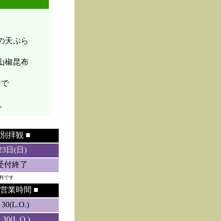
菜の天ぷら
山椒昆布
円で
。
別拝観 ■
23日(日)
5受付終了
料です
営業時間 ■
0(L.O.)
0(L.O.)