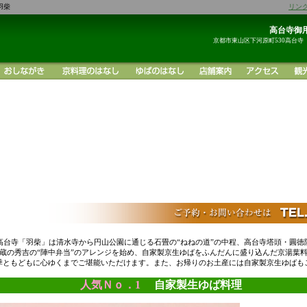
羽柴
リン
高台寺御用
京都市東山区下河原町530高台寺
高台寺「羽柴」は清水寺から円山公園に通じる石畳の“ねねの道”の中程、高台寺塔頭・圓徳
蔵の秀吉の“陣中弁当”のアレンジを始め、自家製京生ゆばをふんだんに盛り込んだ京湯葉
季ともどもに心ゆくまでご堪能いただけます。また、お帰りのお土産には自家製京生ゆばも
人気Ｎｏ．1
自家製生ゆば料理