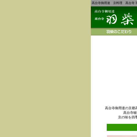
高台寺御用達 京料理 高台寺 
高台寺御用達の京都
高台寺秘
京の味を四