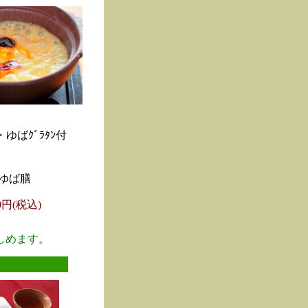
ゆばｸﾞﾗﾀﾝ付
ゆば膳
00円(税込)
しめます。