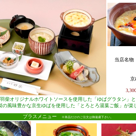
当店名物・
京
3,3
羽柴オリジナルホワイトソースを使用した「ゆばグラタン」と
製の風味豊かな京生ゆばを使用した「とろとろ湯葉ご飯」が楽
●
プラスメニュー
※単品だけのご注文は御遠慮下さい。