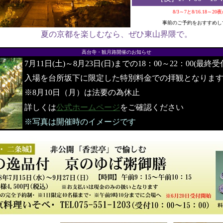
8/3～7と8/16.18～2
事前のご予約をおすすめし
夏の京都を楽しむなら、ぜひ東山界隈で。
●
高台寺・観月路開催のお知らせ
7月11日(土)～8月23日(日)までの18：00～22：00(最終受
入場を台所坂下に限定した特別料金での拝観となりま
※8月10日（月）は法要の為休止
詳しくは
公式ホームページ
をご確認ください
※写真は開催時のイメージです
●