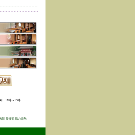
削除しました。
た。
寺冬の夜の茶会「夜咄」
ご利用いただきありがと
示しました。
ていただきました。
ました。
。
ました。
時間：11時～15時
せを表示しました
京のゆば粥御膳」のお知
徳院 後藤住職の説教
得ず、
価格改定をさせて