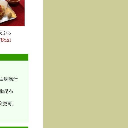
天ぷら
(税込)
白味噌汁
椒昆布
変更可。