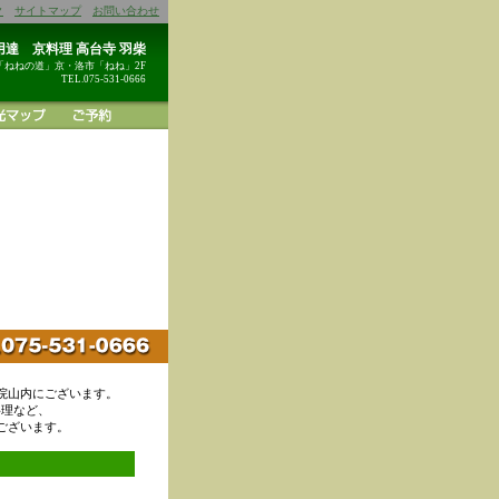
ク
サイトマップ
お問い合わせ
達 京料理 高台寺 羽柴
「ねねの道」京・洛市「ねね」2F
TEL.075-531-0666
院山内にございます。
料理など、
ございます。