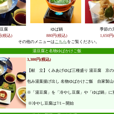
豆腐
ゆば鍋
季節の
円(税込)
880円(税込)
1,650
円
その他のメニューは
こちら
をご覧ください。
●
●
●
●
●
●
湯豆腐と名物ゆばかけご飯
3,300円(税込)
【献 立】くみあげゆば三種盛り 湯豆腐 京の
包み湯葉揚げ出し 名物ゆばかけご飯 自家製山
※「湯豆腐」を「冷やし豆腐」や「ゆば鍋」に
※冷やし豆腐は7/1～開始
●