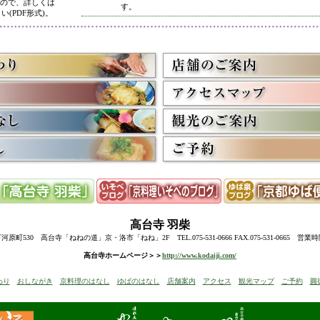
ので、詳しくは
す。
い(PDF形式)。
5/8
高台寺・圓徳院 春のライトアップ終了に伴い、表示を
多くのお客様にご利用いただき、ありがとうございまし
3/2
京料理いそべ担当・世界遺産二条城での特別昼食、高台
終了に伴い削除させていただきました。多くのお客様に
うございました。
高台寺・圓徳院・春の夜間ライトアップのお知らせを表
お越しの際のお食事に、ぜひ当店をご利用下さい。
12/15
高台寺・秋の夜間特別拝観終了に伴い、表示を削除させ
たくさんのお客様にお越しいただき、ありがとうござい
来年1月からの催しを2件表示させていただきました。
ぜひご予約下さい。
12/8
誠に勝手ながら12/10(水)臨時休業とさせていただきます
12/13(土)は寺院行事の為、休業とさせていただきます。
10/20
高台寺・圓徳院・秋の夜間特別拝観のお知らせを表示し
期間中はお昼の営業に加えて、夜も営業いたします。
高台寺
羽柴
前日までにご予約ください。
当日はお並びいただいた順に席へご案内いたします。
町530 高台寺「ねねの道」京・洛市「ねね」2F TEL.075-531-0666 FAX.075-531-0665 営業
8/18
高台寺・秋の夜の観月茶会と秋の夜間特別拝観のお知ら
高台寺ホームページ＞＞
http://www.kodaiji.com/
6/30
弊社グループ店舗、京料理いそべが担当いたします、「
わり
おしながき
京料理のはなし
ゆばのはなし
店舗案内
アクセス
観光マップ
ご予約
圓
らせを追加しました。
5/26
昨今の原材料費・燃料費・人件費等の高騰によりやむを
いただきます
。