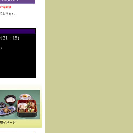
0夜の営業無
ております。
付21：15）
す。