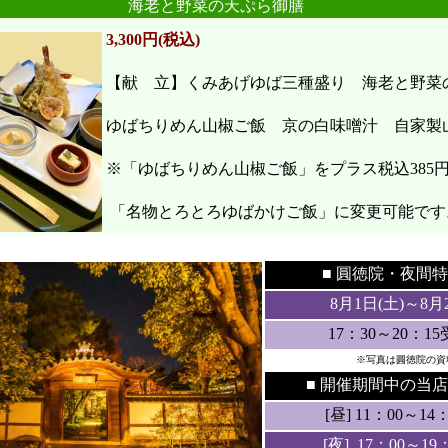
海老と野菜の天ぷら御膳
3,300円(税込)
【献 立】くみあげゆば三種盛り 海老と野
ゆばちりめん山椒ご飯 京の白味噌汁 自家製
※「ゆばちりめん山椒ご飯」をプラス税込385
「名物とろとろゆばかけご飯」に変更可能です
●
●
■ 圓徳院・
夜間特
8月1日(土
)～8月
17：30～20：1
※写真は圓徳院の資
■ 開催期間中の当店
[昼] 11：00～14：3
[夜] 17：00～19：3