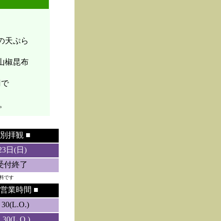
菜の天ぷら
山椒昆布
円で
。
別拝観 ■
23日(日)
5受付終了
料です
営業時間 ■
0(L.O.)
0(L.O.)