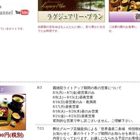
自家製の京生ゆばをふんだんに使い、彩り豊かに仕立
ご法事の際のお食事に、
しているサイトです。
てたお料理です。
せ。
●
8/3
圓徳院ライトアップ期間の夜の営業について
8/3(月)～8/7(金)昼営業のみ
8/8(土)～8/15(土)昼夜営業
8/16(日)昼営業のみ・夜満席
8/17(月)昼夜営業
8/18(火)～8/20(木)昼のみ営業
8/21(金)～8/23(日)昼夜営業
変則的な営業で申し訳ございません。ご理解下さい。
7/13
弊社グループ店舗提供による「世界遺産二条城 特別朝
お知らせと、夏のライトアップ期間のお知らせを表示し
800円(税別)
内容となっております。お越しになられる予定のお客様