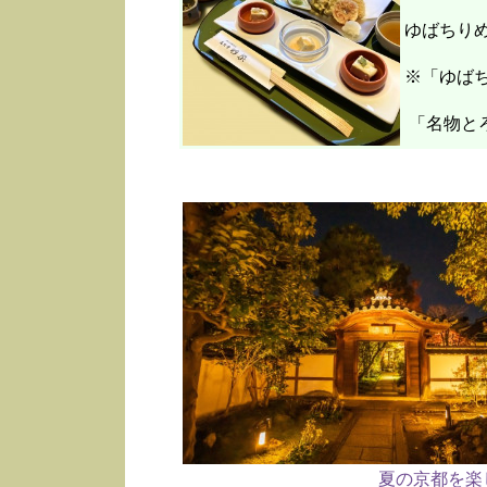
ゆばちり
※「ゆばち
「名物と
夏の京都を楽