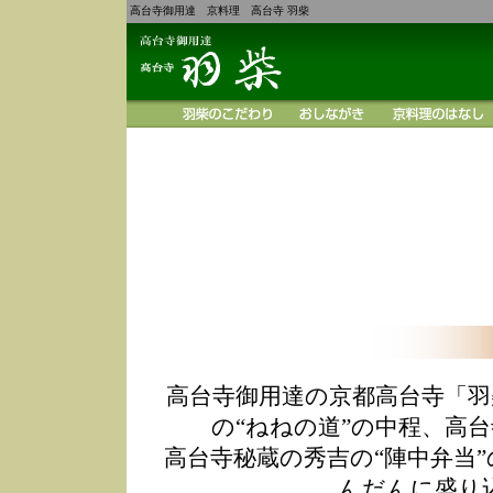
高台寺御用達 京料理 高台寺 羽柴
高台寺御用達の京都高台寺「羽
の“ねねの道”の中程、高
高台寺秘蔵の秀吉の“陣中弁当
んだんに盛り