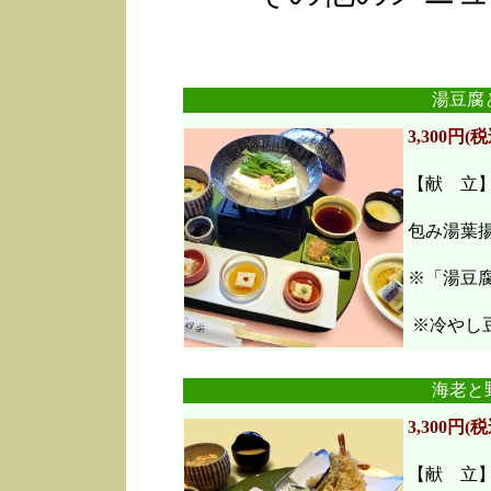
湯豆腐
3,300円(税
【献 立
包み湯葉
※「湯豆
※冷やし豆
海老と
3,300円(税
【献 立