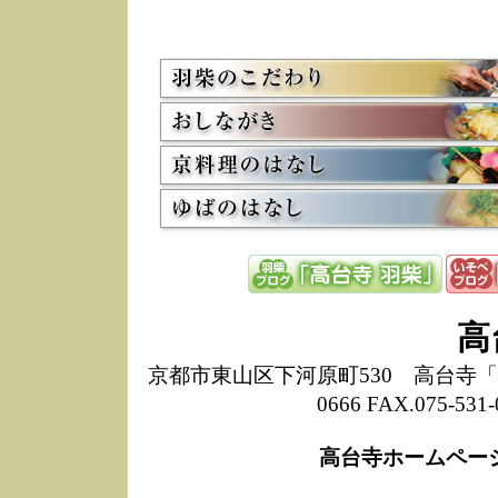
5/8
高
た
多
3/2
京
会
利
高
お
12/15
高
し
た
来
ぜ
12/8
誠
高
1
10/20
高
京都市東山区下河原町530 高台寺「ねね
期
0666 FAX.075-
前
当
高台寺ホームペー
8/18
高
し