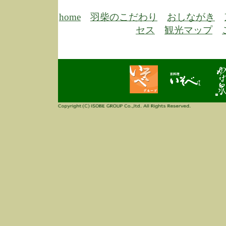
6/30
弊
膳
home
羽柴のこだわり
おしながき
5/26
昨
セス
観光マップ
定
改
ん
4/14
誠
3/3
高
多
春
す
当
ご
3/3
高
だ
多
春
当
ご
1/7
誠
2
来
info
毎