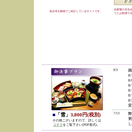
自家製の京生
高台寺を動画でご紹介しているサイトです。
てたお料理で
8/3
圓
8
8
8
8
8
8
変
7/13
弊
■
「雪」
3,800円(税別)
粥
その他ございますので、詳しくは
し
コチラ
をご覧下さい(PDF形式)。
の