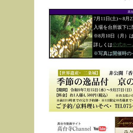
高
7月11日(土)～8月
入場を台所坂下に
※8月10日（月）
詳しくは
公式ホー
※写真は開催時の