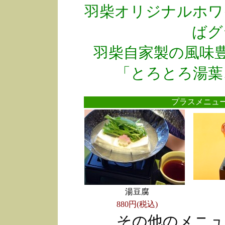
羽柴オリジナルホワ
ばグ
羽柴自家製の風味
「とろとろ湯葉
プラスメニ
湯豆腐
880円(税込)
その他のメニュ
●
●
●