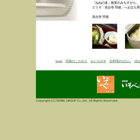
「ねねの道」散策のみちすがら、
どうぞ「高台寺 羽柴」へお立ち
高台寺 羽柴
home
羽柴のこだわり
おしながき
京料理のはなし
ゆ