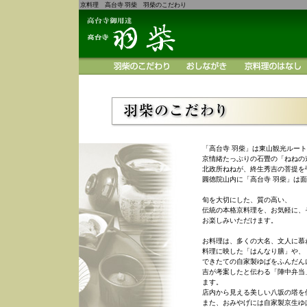
京料理 高台寺 羽柴 羽柴のこだわり
「高台寺 羽柴」は東山観光ルー
京情緒たっぷりの石畳の「ねねの
北政所ねねが、終生秀吉の菩提を
圓徳院山内に「高台寺 羽柴」は
旬を大切にした、質の高い、
伝統の本格京料理を、お気軽に、
お楽しみいただけます。
お料理は、多くの大名、文人に慕
料理に映した「はんなり膳」や、
できたての自家製ゆばをふんだん
吉が考案したと伝わる「陣中弁当
ます。
店内から見える美しい八坂の塔を
また、おみやげには自家製京生ゆ