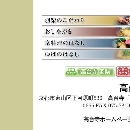
5/8
高
た
多
3/2
京
会
利
高
お
12/15
高
し
た
来
ぜ
12/8
誠
高
1
10/20
高
京都市東山区下河原町530 高台寺「ねね
期
0666 FAX.075-
前
当
高台寺ホームペー
8/18
高
し