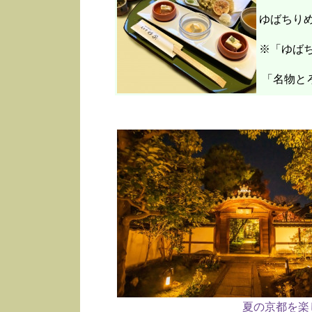
ゆばちり
※「ゆばち
「名物と
夏の京都を楽