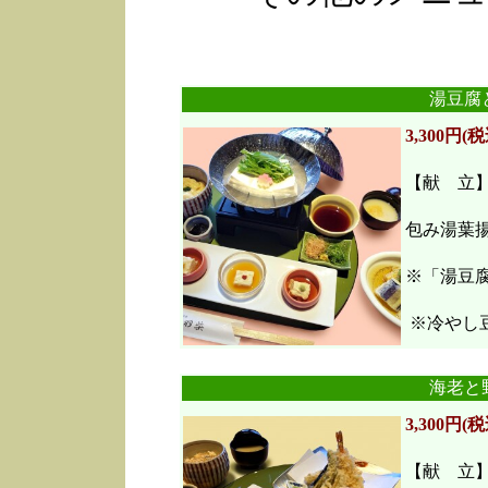
湯豆腐
3,300円(税
【献 立
包み湯葉
※「湯豆
※冷やし豆
海老と
3,300円(税
【献 立