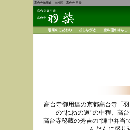
高台寺御用達 京料理 高台寺 羽柴
高台寺御用達の京都高台寺「羽
の“ねねの道”の中程、高
高台寺秘蔵の秀吉の“陣中弁当
んだんに盛り