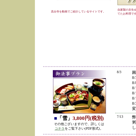
自家製の京生
高台寺を動画でご紹介しているサイトです。
てたお料理で
8/3
圓
8
8
8
8
8
8
変
7/13
弊
■
「雪」
3,800円(税別)
粥
その他ございますので、詳しくは
し
コチラ
をご覧下さい(PDF形式)。
の