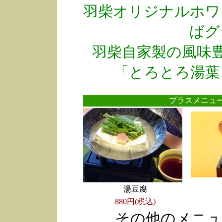
羽柴オリジナルホワ
ばグ
羽柴自家製の風味
「とろとろ湯葉
プラスメニ
湯豆腐
880円(税込)
その他のメニュ
●
●
●