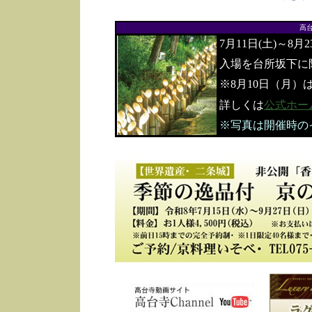
高
7月11日(土)～8月
入場を台所坂下に
※8月10日（月）
詳しくは
公式ホー
※写真は開催時の