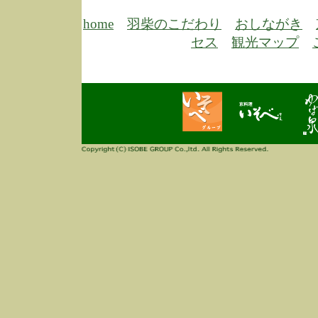
6/30
弊
膳
home
羽柴のこだわり
おしながき
5/26
昨
セス
観光マップ
定
改
ん
4/14
誠
3/3
高
多
春
す
当
ご
3/3
高
だ
多
春
当
ご
1/7
誠
2
来
info
毎